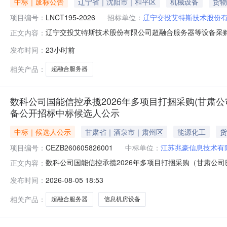
中标｜废标公告
辽宁省｜沈阳市｜和平区
机械设备
货物
项目编号：
LNCT195-2026
招标单位：
辽宁交投艾特斯技术股份
辽宁交投艾特斯技术股份有限公司超融合服务器等设备采购
正文内容：
2026三、项目流标原因：经复议审查：辽宁丰海智能交
发布时间：
23小时前
知”前附表附录3的规定”的规定，该供应商响应文件未通
发展有限公司、辽宁恒通智能交通
相关产品：
超融合服务器
数科公司国能信控承揽2026年多项目打捆采购(甘
备公开招标中标候选人公示
中标｜候选人公示
甘肃省｜酒泉市｜肃州区
能源化工
货
项目编号：
CEZB260605826001
中标单位：
江苏兆豪信息技术有
数科公司国能信控承揽2026年多项目打捆采购（甘肃公
正文内容：
640f105e-6411-4702-8285-7ee89cf
发布时间：
2026-08-05 18:53
及信息机房等设备公开招标中标候选人公示无标题文档数科
合服
相关产品：
超融合服务器
信息机房设备