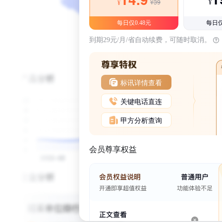
¥39
¥
¥
每日仅0.48元
每日仅
到期29元/月/省自动续费，可随时取消。
标讯详情查看
关键电话直连
甲方分析查询
会员尊享权益