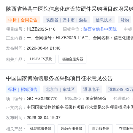
陕西省勉县中医院信息化建设软硬件采购项目政府采
中标｜合同公告
陕西省｜汉中市｜勉县
信息技术
货物
项目编号：
HLZB2025-116
招标单位：
陕西省勉县中医院
中标
一、合同编号：HLZB2025-116二、合同名称：信息化
正文内容：
陕西省勉县中医院地址：陕西省汉中市勉县和平路中段708
发布时间：
2026-08-04 21:48
国尊城C幢3楼联系方式：0916-3238699六、合同主要信
相关产品：
LIS/PACS系统
超融合服务器
中国国家博物馆服务器采购项目征求意见公告
招标｜招标预告
北京市｜东城区
通讯电子
预算249.43
项目编号：
GC-HGX260770
招标单位：
国家博物馆
代理单位
中国国家博物馆服务器采购项目征求意见公告项目概况中国国家博
正文内容：
见截止时间前提交相关意见。一、项目基本情况1．项目编号：G
发布时间：
2026-08-04 19:37
元二、征求意见内容及方式1．征求意见内容：详见附件
相关产品：
机架式服务器
超融合服务器
算力服务器
存储服