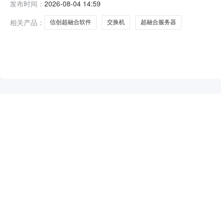
发布时间：
2026-08-04 14:59
传）投标文件。一、项目基本情况项目编号：330100262010
相关产品：
信创超融合软件
交换机
超融合服务器
NEW
HOT
5折起
暂时没有搜索结果…