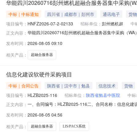
华能四川20260716彭州燃机超融合服务器集中采购(W
中标｜中标通知
四川省｜成都市｜彭州市
通讯电子
货物
项目编号：
HNFZ2026-07-2-02133
招标单位：
彭州燃机超
中
华能四川20260716彭州燃机超融合服务器集中采购（WA）
正文内容：
川众合悦盛科技有限公司,成交金额为：373860.50元;
发布时间：
2026-08-05 09:10
相关产品：
超融合服务器
信息化建设软硬件采购项目
中标｜合同公告
陕西省｜汉中市｜勉县
信息技术
货物
项目编号：
HLZB2025-116
招标单位：
陕西省勉县中医院
中标
一、合同编号：HLZB2025-116二、合同名称：信息
正文内容：
方）：陕西省勉县中医院地址：陕西省汉中市勉县和平路中段
发布时间：
2026-08-05 04:56
阳街道三国尊城C幢3楼联系方式：0916-3238699六
相关产品：
超融合服务器
LIS/PACS系统