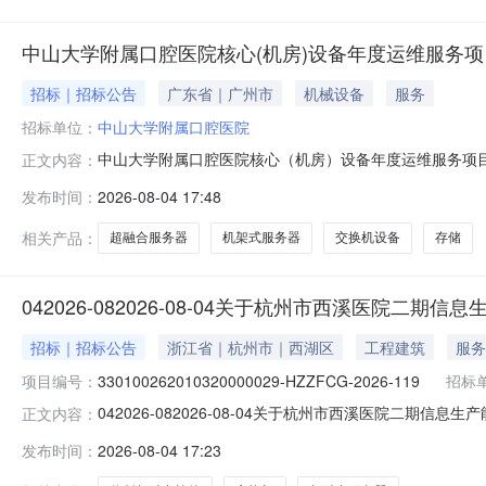
中山大学附属口腔医院核心(机房)设备年度运维服务
招标｜招标公告
广东省｜广州市
机械设备
服务
招标单位：
中山大学附属口腔医院
中山大学附属口腔医院核心（机房）设备年度运维服务项
正文内容：
绍，即日起接受报名。一、项目基本情况1.项目名称：核
发布时间：
2026-08-04 17:48
件需求书二、申请人的资格要求（一）满足《中华人民共
或其他组织或自然人，提交有效的营业执照（
相关产品：
超融合服务器
机架式服务器
交换机设备
存储
042026-082026-08-04关于杭州市西溪医院二期
招标｜招标公告
浙江省｜杭州市｜西湖区
工程建筑
服务
项目编号：
330100262010320000029-HZZFCG-2026-119
招标
代理
042026-082026-08-04关于杭州市西溪医院二
正文内容：
源：杭州市公共资源交易中心发布时间：2026-08-04
发布时间：
2026-08-04 17:23
（https://www.zcygov.cn/）（下载）招标文件，