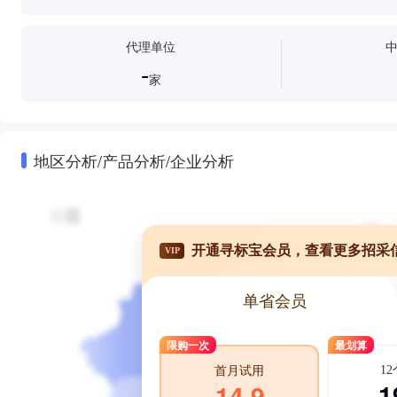
代理单位
-
家
地区分析/产品分析/企业分析
开通寻标宝会员，查看更多招采
VIP
单省会员
限购一次
最划算
1
首月试用
1
14.9