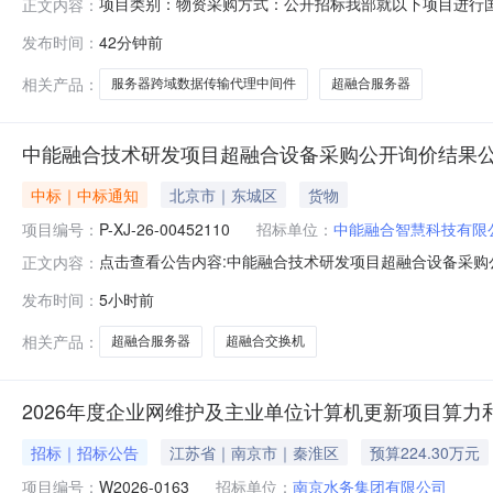
项目类别：物资采购方式：公开招标我部就以下项目进行
正文内容：
号：2026-YK01-W1024-1三、项目概况：包号/
发布时间：
42分钟前
666,666.676详见商务要求详见商务要求1-2服务器
相关产品：
服务器跨域数据传输代理中间件
超融合服务器
中能融合技术研发项目超融合设备采购公开询价结果
中标｜中标通知
北京市｜东城区
货物
项目编号：
P-XJ-26-00452110
招标单位：
中能融合智慧科技有限
点击查看公告内容:中能融合技术研发项目超融合设备采购公
正文内容：
发布时间：
5小时前
相关产品：
超融合服务器
超融合交换机
2026年度企业网维护及主业单位计算机更新项目算
招标｜招标公告
江苏省｜南京市｜秦淮区
预算224.30万元
项目编号：
W2026-0163
招标单位：
南京水务集团有限公司