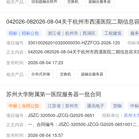
相关产品：
信创超融合软件
交换机
超融合服务器
042026-082026-08-04关于杭州市西溪医院二期
招标｜招标公告
浙江省｜杭州市｜西湖区
工程建筑
服务
项目编号：
330100262010320000030-HZZFCG-2026-120
招标
代理
042026-082026-08-04关于杭州市西溪医院二
正文内容：
源：杭州市公共资源交易中心发布时间：2026-08-04
发布时间：
2026-08-04 17:23
（https://www.zcygov.cn/）（下载）招标文件，
相关产品：
分布式存储
交换机
超融合服务器
苏州大学附属第一医院服务器一批合同
中标｜合同公告
江苏省｜苏州市
通讯电子
货物
中标
项目编号：
JSZC-320500-JZCG-G2025-0651
招标单位：
苏州大
一、合同编号：JSZC-320500-JZCG-G2025-065
正文内容：
州大学附属第一医院服务器一批五、合同主体采购人（甲方）
发布时间：
2026-08-04 15:57
数据中心有限公司地址：星湖街328号创意产业园A2幢联系