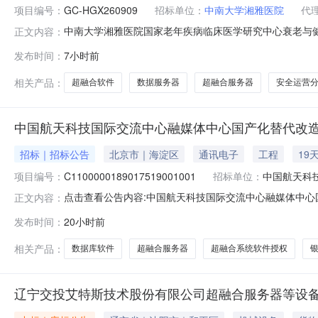
项目编号：
GC-HGX260909
招标单位：
中南大学湘雅医院
代
中南大学湘雅医院国家老年疾病临床医学研究中心衰老与
正文内容：
病临床医学研究中心衰老与健康创新转化两重建设项目信息化科研
发布时间：
7小时前
并于回复意见截止时间前提交相关意见。一、项目基本情况1
重建设项目信
相关产品：
超融合软件
数据服务器
超融合服务器
安全运营
中国航天科技国际交流中心融媒体中心国产化替代改
招标｜招标公告
北京市｜海淀区
通讯电子
工程
19
项目编号：
C1100000189017519001001
招标单位：
中国航天科
点击查看公告内容:中国航天科技国际交流中心融媒体中心国
正文内容：
发布时间：
20小时前
相关产品：
数据库软件
超融合服务器
超融合系统软件授权
辽宁交投艾特斯技术股份有限公司超融合服务器等设