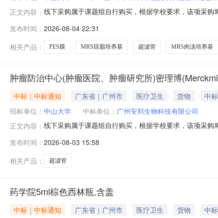
线下采购属于课题组自行购买，根据学校要求，该项采购将
正文内容：
位：生物医学工程学院采购时间：2026-08-0422:0
发布时间：
2026-08-04 22:31
广州市海珠区文展实验器材经营部环凯MRS琼脂培养基027315
相关产品：
PES膜
MRS琼脂培养基
超滤管
MRS肉汤培养基
肿瘤防治中心(肿瘤医院、肿瘤研究所)密理博(Merckmillipore
中标｜中标通知
广东省｜广州市
医疗卫生
货物
中标
招标单位：
中山大学
中标单位：
广州安邦生物科技有限公司
线下采购属于课题组自行购买，根据学校要求，该项采购将
正文内容：
位：肿瘤防治中心（肿瘤医院、肿瘤研究所）采购时间：2026
发布时间：
2026-08-03 15:58
货号规格单价数量总价广州安邦生物科技有限公司密理博(Merckmilli
相关产品：
超滤管
药学院5ml棕色西林瓶,含盖
中标｜中标通知
广东省｜广州市
医疗卫生
货物
中标