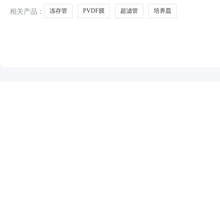
相关产品：
冻存管
PVDF膜
超滤管
培养皿
NEW
HOT
5折起
暂时没有搜索结果…