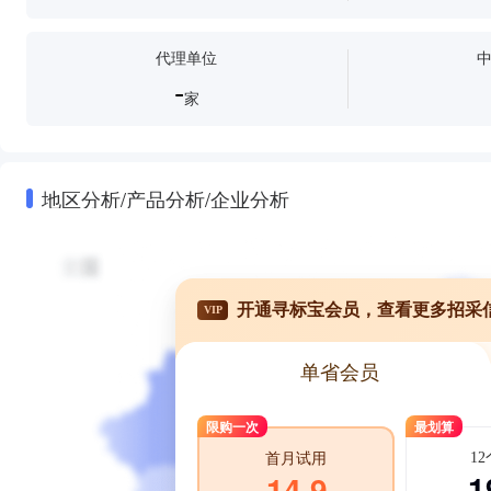
代理单位
-
家
地区分析/产品分析/企业分析
开通寻标宝会员，查看更多招采
VIP
单省会员
限购一次
最划算
1
首月试用
1
14.9