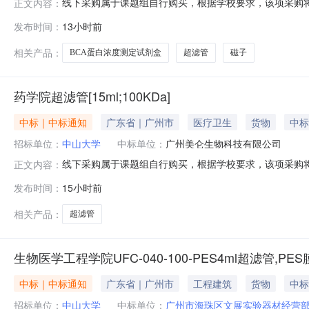
线下采购属于课题组自行购买，根据学校要求，该项采购将
正文内容：
位：化学学院采购时间：2026-08-0512:07:35
发布时间：
13小时前
仪器设备有限公司BCA蛋白浓度测定试剂盒BL521A500T8
相关产品：
BCA蛋白浓度测定试剂盒
超滤管
磁子
药学院超滤管[15ml;100KDa]
中标｜中标通知
广东省｜广州市
医疗卫生
货物
中标
招标单位：
中山大学
中标单位：
广州美仑生物科技有限公司
线下采购属于课题组自行购买，根据学校要求，该项采购将
正文内容：
位：药学院采购时间：2026-08-0511:22:18采
发布时间：
15小时前
物科技有限公司超滤管[15ml；100KDa]UFC9100961个100.
相关产品：
超滤管
生物医学工程学院UFC-040-100-PES4ml超滤管,PES膜
中标｜中标通知
广东省｜广州市
工程建筑
货物
中标
招标单位：
中山大学
中标单位：
广州市海珠区文展实验器材经营