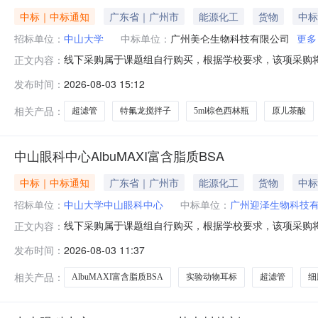
中标｜中标通知
广东省｜广州市
能源化工
货物
中标
招标单位：
中山大学
中标单位：
广州美仑生物科技有限公司
更多
线下采购属于课题组自行购买，根据学校要求，该项采购将
正文内容：
位：药学院采购时间：2026-08-0314:49:35采
发布时间：
2026-08-03 15:12
物科技有限公司超滤管[15ml；10KDa]UFC9010961
相关产品：
超滤管
特氟龙搅拌子
5ml棕色西林瓶
原儿茶酸
中山眼科中心AlbuMAXI富含脂质BSA
中标｜中标通知
广东省｜广州市
能源化工
货物
中标
招标单位：
中山大学中山眼科中心
中标单位：
广州迎泽生物科技
线下采购属于课题组自行购买，根据学校要求，该项采购将
正文内容：
位：中山眼科中心采购时间：2026-08-0311:09:
发布时间：
2026-08-03 11:37
迎泽生物科技有限公司细胞爬片,12孔,直径18mm801011
相关产品：
AlbuMAXI富含脂质BSA
实验动物耳标
超滤管
细