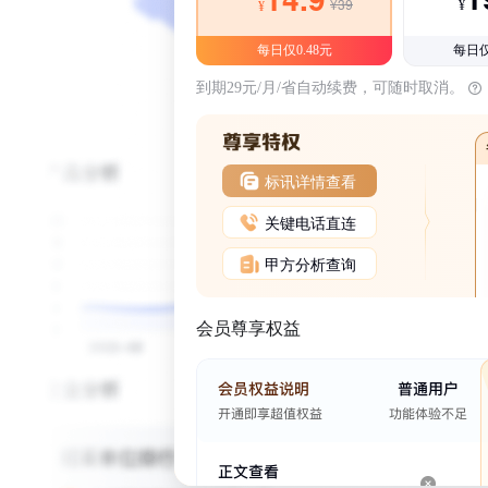
¥39
¥
¥
每日仅0.48元
每日仅
到期29元/月/省自动续费，可随时取消。
标讯详情查看
关键电话直连
甲方分析查询
会员尊享权益