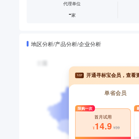
代理单位
-
家
地区分析/产品分析/企业分析
开通寻标宝会员，查看
VIP
单省会员
限购一次
首月试用
14.9
¥39
¥