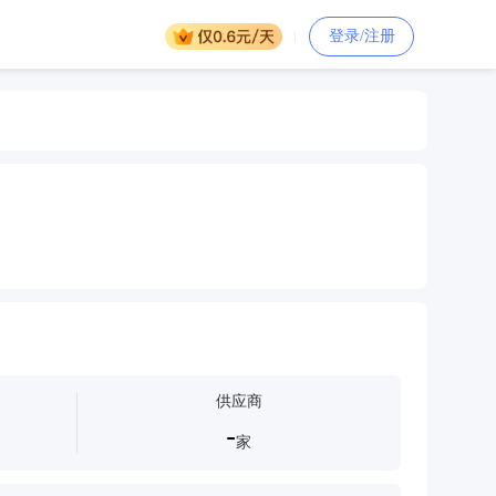
登录/注册
供应商
-
家