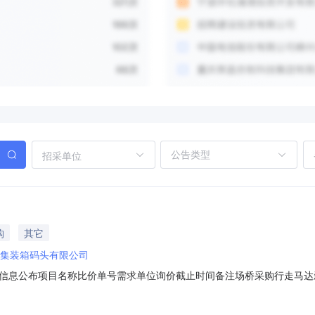
招采单位
购
其它
集装箱码头有限公司
公布项目名称比价单号需求单位询价截止时间备注场桥采购行走马达刹车配件采购
出售经纪代理服务采购17891-20251020-0005上港物流（江西）有限公司
江兴港集装箱码头有限公司2