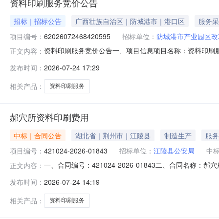
资料印刷服务竞价公告
招标｜招标公告
广西壮族自治区｜防城港市｜港口区
服务采
项目编号：
62026072468420595
招标单位：
防城港市产业园区改
资料印刷服务竞价公告一、项目信息项目名称：资料印刷服务项目编号：
正文内容：
2026-07-2916:28采购单位：防城港市产业园区
发布时间：
2026-07-24 17:29
数量控制金额(元)意向品牌资料印刷服务核心参数要求:采购目录
相关产品：
资料印刷服务
郝穴所资料印刷费用
中标｜合同公告
湖北省｜荆州市｜江陵县
制造生产
服务
项目编号：
421024-2026-01843
招标单位：
江陵县公安局
中
一、合同编号：421024-2026-01843二、合同名称
正文内容：
江陵县公安局本级地址：江陵大道47号联系方式：071647
发布时间：
2026-07-24 14:19
要信息主要标的名称：郝穴所警情通报印刷费用规格型号（或
相关产品：
资料印刷服务