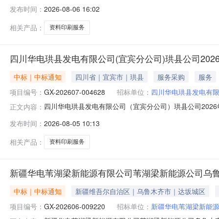
关批准，项目资金来源为国有资金，资金已落实，采购人
发布时间：
2026-08-06 16:02
段，本次采购为其中的：标段1：南京地铁集团有限公司
但不限于大幅面彩色图文的打印
相关产品：
资料印刷服务
四川华电珙县发电有限公司(宜宾分公司)珙县公司20
中标｜中标通知
四川省｜宜宾市｜珙县
服务采购
服务
项目编号：
GX-202607-004628
招标单位：
四川华电珙县发电有
四川华电珙县发电有限公司（宜宾分公司）珙县公司2026年
正文内容：
购代理机构：四川华电珙县发电有限公司（宜宾分公司）四、
发布时间：
2026-08-05 10:13
司八、采购清单序号采购人物资名称税率采购范围预成交供
2026-0
相关产品：
资料印刷服务
新疆华电苇湖梁新能源有限公司苇湖梁新能源公司乌
中标｜中标通知
新疆维吾尔自治区｜乌鲁木齐市｜达坂城区
项目编号：
GX-202606-009220
招标单位：
新疆华电苇湖梁新能