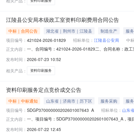
相关产品：
资料印刷服务
江陵县公安局本级政工室资料印刷费用合同公告
中标｜合同公告
湖北省｜荆州市｜江陵县
制造生产
服务
项目编号：
421024-2026-01829
招标单位：
江陵县公安局
中
一、合同编号：421024-2026-01829二、合同名称
正文内容：
方）：江陵县公安局本级2、地址：江陵大道47号3、联系方
发布时间：
2026-07-23 10:52
07164735294六、合同主要信息1、主要标的名称：
相关产品：
资料印刷服务
资料印刷服务定点竞价成交公告
中标｜中标通知
山东省｜济南市｜历下区
服务采购
服务
项目编号：
SDGP370000000202601007643_A
招标单位：
山东
一、项目编号：SDGP370000000202601007
正文内容：
环东路6090号成交时间：2026-07-2117:00:
发布时间：
2026-07-22 12:45
供应商名称参与方式供应商报价(元)报价时间山东省地图院手动邀请6