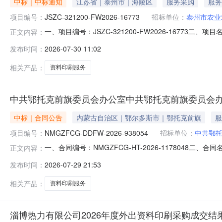
中标｜中标通知
江苏省｜泰州市｜海陵区
服务采购
服务
项目编号：
JSZC-321200-FW2026-16773
招标单位：
泰州市农业
一、项目编号：JSZC-321200-FW2026-167
正文内容：
主要标的信息项目名称：综合科资料印刷服务项目编号：JSZC
发布时间：
2026-07-30 11:02
￥2280.0项目地点：泰州市凤凰东路66号B座评审开始时
相关产品：
资料印刷服务
中共鄂托克前旗委员会办公室中共鄂托克前旗委员会
中标｜合同公告
内蒙古自治区｜鄂尔多斯市｜鄂托克前旗
服
项目编号：
NMGZFCG-DDFW-2026-938054
招标单位：
中标单位：
鄂尔多
一、合同编号：NMGZFCG-HT-2026-1178048二
正文内容：
名称：中共鄂托克前旗委员会办公室印刷服务定点采购五、
发布时间：
2026-07-29 21:53
方式：0477-7622828供应商(乙方)：鄂尔多斯市桥
相关产品：
资料印刷服务
淄博热力有限公司2026年度外出资料印刷采购成交结