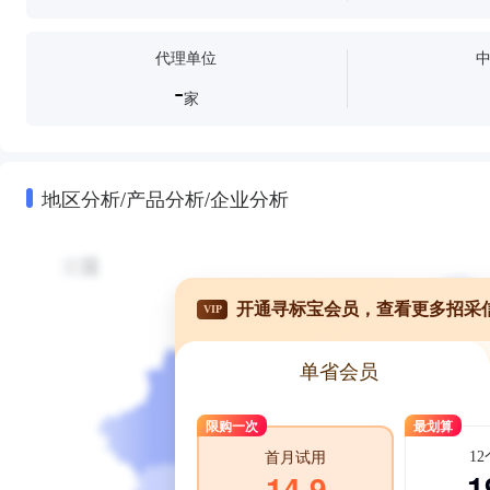
代理单位
-
家
地区分析/产品分析/企业分析
开通寻标宝会员，查看更多招采
VIP
单省会员
限购一次
最划算
1
首月试用
1
14.9