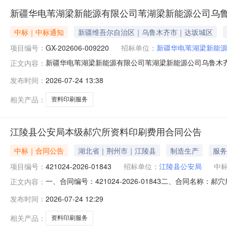
新疆华电苇湖梁新能源有限公司苇湖梁新能源公司乌
中标｜中标通知
新疆维吾尔自治区｜乌鲁木齐市｜达坂城区
项目编号：
GX-202606-009220
招标单位：
新疆华电苇湖梁新能
新疆华电苇湖梁新能源有限公司苇湖梁新能源公司乌鲁木齐绿
正文内容：
木齐绿氢科技分公司资料印刷服务三、采购代理机构：新疆华
发布时间：
2026-07-24 13:38
应商：遵义复兴文化传播有限公司八、采购清单序号采购
刷服务13%遵义复兴文
相关产品：
资料印刷服务
江陵县公安局本级郝穴所资料印刷费用合同公告
中标｜合同公告
湖北省｜荆州市｜江陵县
制造生产
服务
项目编号：
421024-2026-01843
招标单位：
江陵县公安局
中
一、合同编号：421024-2026-01843二、合同名称
正文内容：
方）：江陵县公安局本级2、地址：江陵大道47号3、联系方
发布时间：
2026-07-24 12:29
07164735294六、合同主要信息1、主要标的名称：
相关产品：
资料印刷服务