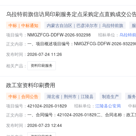
乌拉特前旗信访局印刷服务定点采购定点直购成交公
中标｜中标通知
内蒙古自治区｜巴彦淖尔市｜乌拉特前旗
服
项目编号：
NMGZFCG-DDFW-2026-932298
招标单位：
乌拉特
一、项目概述项目编号：NMGZFCG-DDFW-2026
正文内容：
8,100.00项目开始时间：2026-07-2116:22:54
发布时间：
2026-07-24 11:26
需求明细编号项目需求数量计量单位1资料印刷服务1批三
相关产品：
资料印刷服务
政工室资料印刷费用
中标｜合同公告
湖北省｜荆州市｜江陵县
制造生产
服务
项目编号：
421024-2026-01829
招标单位：
江陵县公安局
中
一、合同编号：421024-2026-01829二、合同名称
正文内容：
江陵县公安局本级地址：江陵大道47号联系方式：071647
发布时间：
2026-07-23 12:44
要信息主要标的名称：政工室资料印刷费用规格型号（或服务