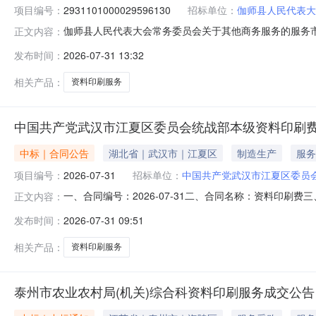
项目编号：
2931101000029596130
招标单位：
伽师县人民代表大
伽师县人民代表大会常务委员会关于其他商务服务的服务市场采
正文内容：
县人民代表大会常务委员会关于其他商务服务的服务市场采购项目采
发布时间：
2026-07-31 13:32
金额（元）:项目所在行政区划编码:653129项目所在行
相关产品：
资料印刷服务
中国共产党武汉市江夏区委员会统战部本级资料印刷
中标｜合同公告
湖北省｜武汉市｜江夏区
制造生产
服务
项目编号：
2026-07-31
招标单位：
中国共产党武汉市江夏区委员
一、合同编号：2026-07-31二、合同名称：资料印刷
正文内容：
战部本级2、地址：江夏区文化大道99号3、联系方式：81
发布时间：
2026-07-31 09:51
13971297346六、合同主要信息1、主要标的名称：印
相关产品：
资料印刷服务
泰州市农业农村局(机关)综合科资料印刷服务成交公告