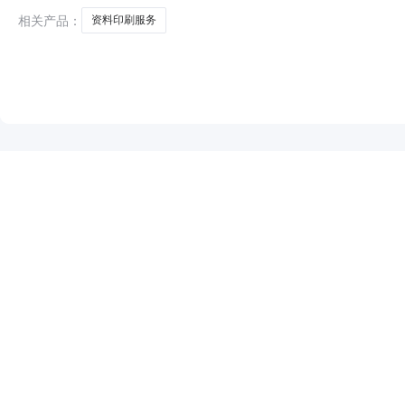
相关产品：
资料印刷服务
NEW
HOT
5折起
暂时没有搜索结果…