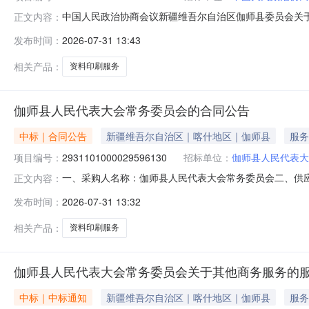
中国人民政治协商会议新疆维吾尔自治区伽师县委员会关于其他
正文内容：
目信息项目名称:中国人民政治协商会议新疆维吾尔自治区伽师
发布时间：
2026-07-31 13:43
系电话:/采购计划文号:采购计划金额（元）:项目所在行政
相关产品：
资料印刷服务
伽师县人民代表大会常务委员会的合同公告
中标｜合同公告
新疆维吾尔自治区｜喀什地区｜伽师县
服务
项目编号：
2931101000029596130
招标单位：
伽师县人民代表大
一、采购人名称：伽师县人民代表大会常务委员会二、供
正文内容：
2931101000029596130五、合同编号：11N010
发布时间：
2026-07-31 13:32
1.002534325343服务要求或标的基本概况：七、
相关产品：
资料印刷服务
伽师县人民代表大会常务委员会关于其他商务服务的
中标｜中标通知
新疆维吾尔自治区｜喀什地区｜伽师县
服务