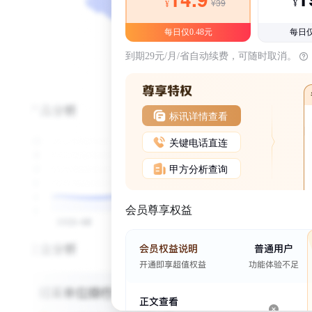
¥39
¥
¥
每日仅0.48元
每日仅
到期29元/月/省自动续费，可随时取消。
标讯详情查看
关键电话直连
甲方分析查询
会员尊享权益