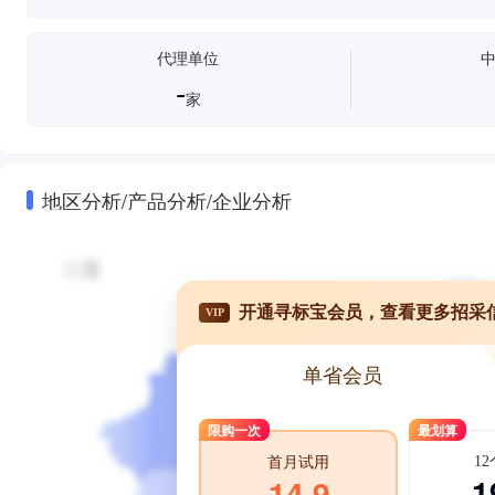
代理单位
-
家
地区分析/产品分析/企业分析
开通寻标宝会员，查看更多招采
VIP
单省会员
限购一次
最划算
1
首月试用
1
14.9