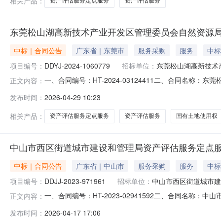
相关产品：
资产评估服务定点服务
资产评估服务
东莞松山湖高新技术产业开发区管理委员会自然资源
中标｜合同公告
广东省｜东莞市
服务采购
服务
中标
项目编号：
DDYJ-2024-1060779
招标单位：
东莞松山湖高新技术
一、合同编号：HT-2024-03124411二、合同名称
正文内容：
1060779四、项目名称：东莞松山湖高新技术产业开
发布时间：
2026-04-29 10:23
然资源局地址：广东省-东莞市-市本级松山湖创新科技园主
18198911319
相关产品：
资产评估服务定点服务
资产评估服务
国有土地使用权
中山市西区街道城市建设和管理局资产评估服务定点
中标｜合同公告
广东省｜中山市
服务采购
服务
中标
项目编号：
DDJJ-2023-971961
招标单位：
中山市西区街道城市建
一、合同编号：HT-2023-02941592二、合同名称：
正文内容：
中山市西区街道城市建设和管理局资产评估服务定点采购五
发布时间：
2026-04-17 17:06
区街道办事处南楼321室联系方式：23325830供应商（