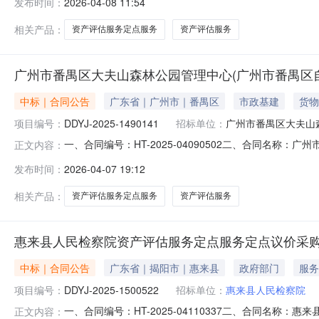
发布时间：
2026-04-08 11:54
方)：潮州市湘桥区盛德资产评估事务所（普通合伙）地址：凤新
相关产品：
资产评估服务定点服务
资产评估服务
广州市番禺区大夫山森林公园管理中心(广州市番禺区
中标｜合同公告
广东省｜广州市｜番禺区
市政基建
货物
项目编号：
DDYJ-2025-1490141
招标单位：
广州市番禺区大夫山
一、合同编号：HT-2025-04090502二、合同
正文内容：
编号：DDYJ-2025-1490141四、项目名称：广
发布时间：
2026-04-07 19:12
州市番禺区大夫山森林公园管理中心（广州市番禺区自然保护地
勤资
相关产品：
资产评估服务定点服务
资产评估服务
惠来县人民检察院资产评估服务定点服务定点议价采
中标｜合同公告
广东省｜揭阳市｜惠来县
政府部门
服务
项目编号：
DDYJ-2025-1500522
招标单位：
惠来县人民检察院
一、合同编号：HT-2025-04110337二、合同名称：
正文内容：