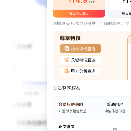
¥39
¥
¥
每日仅0.48元
每日仅
到期29元/月/省自动续费，可随时取消。
标讯详情查看
关键电话直连
甲方分析查询
会员尊享权益