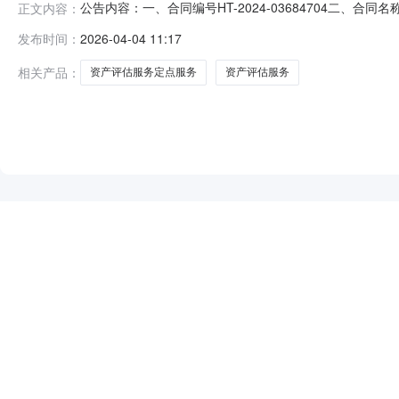
公告内容：一、合同编号HT-2024-03684704二、合
正文内容：
业技术学校资产评估服务定点采购五、合同主体采购人(甲方)
发布时间：
2026-04-04 11:17
地房地产资产评估有限公司地址：云浮市云城区新民路40号第二
相关产品：
资产评估服务定点服务
资产评估服务
NEW
HOT
5折起
暂时没有搜索结果…