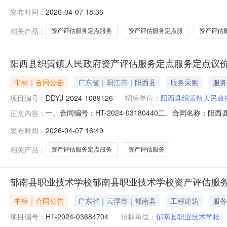
察院资产评估服务定点采购五、合同主体采购人（甲方）：惠
发布时间：
2026-04-07 18:36
揭阳市三江价格评估有限公司地址：揭阳市榕城区沙港社区新
相关产品：
资产评估服务定点服务
资产评估服务定点服
资产评估
阳西县织篢镇人民政府资产评估服务定点服务定点议
中标｜合同公告
广东省｜阳江市｜阳西县
服务采购
服务
项目编号：
DDYJ-2024-1089126
招标单位：
阳西县织篢镇人民政
一、合同编号：HT-2024-03180440二、合同名称：
正文内容：
篢镇人民政府资产评估服务定点采购五、合同主体采购人（甲
发布时间：
2026-04-07 16:49
方）：阳江市华泓汽车服务有限公司地址：城北街道联系方式
相关产品：
资产评估服务定点服务
资产评估服务
郁南县职业技术学校郁南县职业技术学校资产评估服
中标｜合同公告
广东省｜云浮市｜郁南县
工程建筑
服务
项目编号：
HT-2024-03684704
招标单位：
郁南县职业技术学校