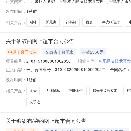
一、采购人名称：乌鲁木齐经济技术开发区（乌鲁木齐市
正文内容：
经济技术开发区（乌鲁木齐市头屯河区）人力资源和社会保障局网上超
发布时间：
1秒前
容：序号标项名称规格型号单位数量单价(元)总价(元)1水星SG10
相关产品：
别针
长尾夹
订书钉
粉盒
牛皮纸信封
关于硒鼓的网上超市合同公告
中标｜合同公告
安徽省｜合肥市
中标2960元
项目编号：
2401451000001302858
招标单位：
合肥经济技术开发
一、合同编号：34010620260810000202二、合同
正文内容：
（主管预算单位）网上超市项目五、合同主体采购人（甲方）
发布时间：
1秒前
肥奇异点商贸有限公司地址：安徽省合肥市合肥高新技术产业开
相关产品：
喷壶
无线鼠标
扫把簸箕
晨光美纹纸胶带
档
洗手液
关于编织布/袋的网上超市合同公告