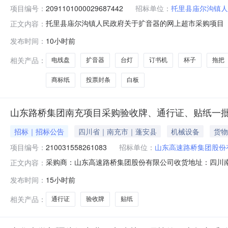
项目编号：
2091101000029687442
招标单位：
托里县庙尔沟镇人
托里县庙尔沟镇人民政府关于扩音器的网上超市采购项目（项目
正文内容：
民政府关于扩音器的网上超市采购项目采购项目项目编号:209
发布时间：
10小时前
编码:654224项目所在行政区划名称:新疆维吾尔自治
相关产品：
电线盘
扩音器
台灯
订书机
杯子
拖把
商标纸
投票封条
白板
山东路桥集团南充项目采购验收牌、通行证、贴纸一
招标｜招标公告
四川省｜南充市｜蓬安县
机械设备
货物
项目编号：
210031558261083
招标单位：
山东高速路桥集团股份
采购商：山东高速路桥集团股份有限公司收货地址：四川南充蓬安县罗
正文内容：
1111:59:59期望收货期2026-08-12—2026-08-1
发布时间：
15小时前
蓬安县罗家镇凤凰山村商机详细信息采购类型：标准订单(
相关产品：
通行证
验收牌
贴纸