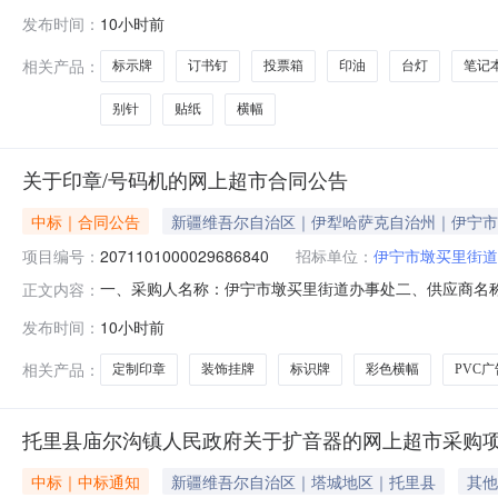
2091101000029687442五、合同编号：11NK456
发布时间：
10小时前
S-800扩音器个4.00803202豪思克普HPCQ-115装扮用
相关产品：
标示牌
订书钉
投票箱
印油
台灯
笔记
别针
贴纸
横幅
关于印章/号码机的网上超市合同公告
中标｜合同公告
新疆维吾尔自治区｜伊犁哈萨克自治州｜伊宁市
项目编号：
2071101000029686840
招标单位：
伊宁市墩买里街道
一、采购人名称：伊宁市墩买里街道办事处二、供应商名
正文内容：
2071101000029686840五、合同编号：11N010
发布时间：
10小时前
印章个4.00351402定制门幅彩色横幅/条幅/绶带/旗帜无品
相关产品：
定制印章
装饰挂牌
标识牌
彩色横幅
PVC
托里县庙尔沟镇人民政府关于扩音器的网上超市采购
中标｜中标通知
新疆维吾尔自治区｜塔城地区｜托里县
其他