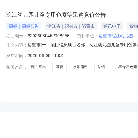
浣江幼儿园儿童专用色素等采购竞价公告
招标｜招标公告
浙江省｜绍兴市｜诸暨市
通讯电子
货物
项目编号：
62026080452008056
招标单位：
诸暨市浣江幼儿园
诸暨市|一、项目信息项目名称：浣江幼儿园儿童专用色素等采购项目编
正文内容：
2026-08-1217:00采购单位：诸暨市浣江幼儿园
发布时间：
2026-08-08 11:02
计财务制度；3．具有履行合同所必需的设备和专业技术、
相关产品：
漂白画布
吸管
水彩颜料
贴纸
儿童专用色素
NEW
HOT
5折起