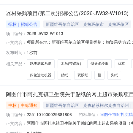
器材采购项目(第二次)招标公告(2026-JW32-W1013)
招标｜招标公告
新疆维吾尔自治区｜克拉玛依市｜克拉玛依区
项目编号：
2026-JW32-W1013
项目所在地：新疆维吾尔自治区项目类别：物资采购方式：公
正文内容：
部落实，欢迎符合条件的供应商参加投标。一、项目名称：器
发布时间：
1秒前
量交货时间交货地点备注1跑步测试系统详见《招标文件》
(带踏板)套44
相关产品：
跑步测试系统
木马(带踏板)
侧身跑步纸
双杠
四轮运动机器
贴纸
双胶纸
投
头纸
阿图什市阿扎克镇卫生院关于贴纸的网上超市采购项
中标｜中标通知
新疆维吾尔自治区｜克孜勒苏柯尔克孜自治州｜
项目编号：
2251101000029681806
招标单位：
阿图什市阿扎克镇
阿图什市阿扎克镇卫生院关于贴纸的网上超市采购项目（项目编
正文内容：
生院关于贴纸的网上超市采购项目采购项目项目编号:2251101