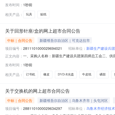
五、合同编号：2026M0727360981000203六、合同
发布时间：
1秒前
1.0023.523.52G0365"DJO贴纸茶吧机收纳架地垫时钟"D
相关产品：
玩具
贴纸
关于回形针座/盒的网上超市合同公告
中标｜合同公告
新疆维吾尔自治区｜可克达拉市
项目编号：
2811101000029694021
招标单位：
新疆生产建设兵团
一、采购人名称：新疆生产建设兵团第四师总工会二、供
正文内容：
2811101000029694021五、合同编号：11N01062
发布时间：
1秒前
针个10.002202香蕉DVD-R光盘香蕉DVD-R盒100.001.
相关产品：
订书机
橡皮
DVD-R光盘
牛皮纸
硒鼓
关于交换机的网上超市合同公告
中标｜合同公告
新疆维吾尔自治区｜乌鲁木齐市｜头屯河区
项目编号：
2881101000029634297
招标单位：
乌鲁木齐经济技术