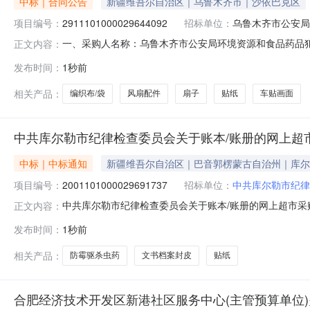
中标｜合同公告
新疆维吾尔自治区｜乌鲁木齐市｜沙依巴克区
项目编号：
2911101000029644092
招标单位：
乌鲁木齐市公安局
一、采购人名称：乌鲁木齐市公安局环境资源和食品药品
正文内容：
印刷有限公司三、采购项目名称：乌鲁木齐市公安局环境
发布时间：
1秒前
采购项目编号：2911101000029644092五、合同编号
帆布袋
相关产品：
编织布/袋
风扇配件
扇子
贴纸
车贴画面
中共库尔勒市纪律检查委员会关于账本/账册的网上超
中标｜中标通知
新疆维吾尔自治区｜巴音郭楞蒙古自治州｜库尔
项目编号：
2001101000029691737
招标单位：
中共库尔勒市纪律
中共库尔勒市纪律检查委员会关于账本/账册的网上超市采购项
正文内容：
市纪律检查委员会关于账本/账册的网上超市采购项目采购项目项
发布时间：
1秒前
区划编码:652801项目所在行政区划名称:新疆维吾尔
相关产品：
防霉驱杀虫药
文书档案封皮
贴纸
合肥经济技术开发区新港社区服务中心(主管预算单位