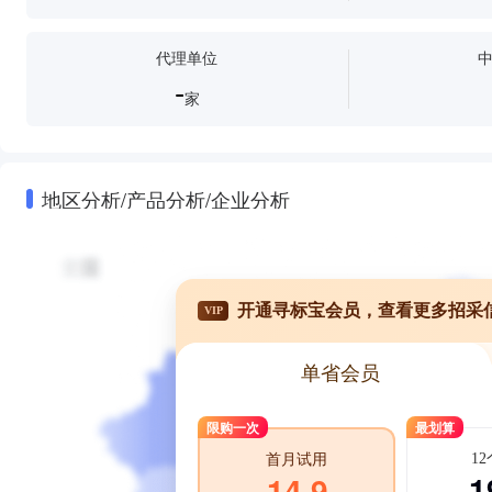
代理单位
-
家
地区分析/产品分析/企业分析
开通寻标宝会员，查看更多招采
VIP
单省会员
限购一次
最划算
1
首月试用
1
14.9