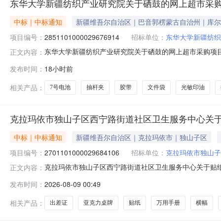
东华大学新疆纺织产业研究院关于硒鼓的网上超市采
中标｜中标通知
新疆维吾尔自治区｜巴音郭楞蒙古自治州｜库尔
项目编号：
2851101000029676914
招标单位：
东华大学新疆纺织
东华大学新疆纺织产业研究院关于硒鼓的网上超市采购项目（项
正文内容：
织产业研究院关于硒鼓的网上超市采购项目采购项目项目编号:2
发布时间：
18小时前
码:652830项目所在行政区划名称:新疆维吾尔自治区
相关产品：
7号电池
抽杆夹
胶带
文件袋
光敏印油
克拉玛依市独山子区西宁路街道社区卫生服务中心关
中标｜中标通知
新疆维吾尔自治区｜克拉玛依市｜独山子区
项目编号：
2701101000029684106
招标单位：
克拉玛依市独山子
克拉玛依市独山子区西宁路街道社区卫生服务中心关于贴纸的网
正文内容：
称:克拉玛依市独山子区西宁路街道社区卫生服务中心关于贴纸的
发布时间：
2026-08-09 00:49
话:13999505928采购计划文号:采购计划金额（元）
相关产品：
出差证
亚克力桌牌
贴纸
万用手册
横幅