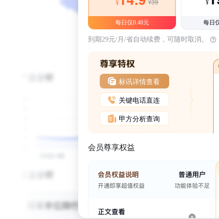
¥39
¥
¥
每日仅0.48元
每日仅
到期29元/月/省自动续费，可随时取消。
标讯详情查看
关键电话直连
甲方分析查询
会员尊享权益