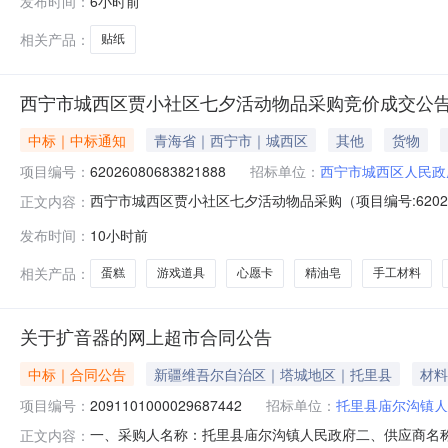
发布时间：
6小时前
划编码:653001项目所在行政区划名称:新疆维吾尔自
相关产品：
贴纸
西宁市城西区贾小社区七夕活动物品采购竞价成交公
中标｜中标通知
青海省｜西宁市｜城西区
其他
货物
项目编号：
62026080683821888
招标单位：
西宁市城西区人民政
西宁市城西区贾小社区七夕活动物品采购（项目编号:6202
正文内容：
采购项目编号：62026080683821888项目联系人：王
发布时间：
10小时前
0620:53-2026-08-0720:53二、采购单位
相关产品：
蛋糕
游戏道具
心愿卡
精油皂
手工材料
关于扩音器的网上超市合同公告
中标｜合同公告
新疆维吾尔自治区｜塔城地区｜托里县
材料
项目编号：
2091101000029687442
招标单位：
托里县庙尔沟镇人
一、采购人名称：托里县庙尔沟镇人民政府二、供应商名
正文内容：