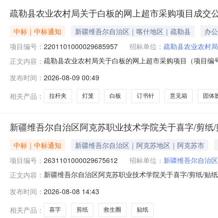
疏勒县农业农村局关于白板的网上超市采购项目成交
中标｜中标通知
新疆维吾尔自治区｜喀什地区｜疏勒县
办公
项目编号：
2201101000029685957
招标单位：
疏勒县农业农村局
疏勒县农业农村局关于白板的网上超市采购项目（项目编号:2
正文内容：
的网上超市采购项目采购项目项目编号:220110100002
发布时间：
2026-08-09 00:49
划名称:新疆维吾尔自治区喀什地区疏勒县报价起止时间:
相关产品：
拉杆夹
灯笼
白板
订书针
意见箱
固体
新疆维吾尔自治区阿克苏职业技术学院关于喜字/剪纸
中标｜中标通知
新疆维吾尔自治区｜阿克苏地区｜阿克苏市
项目编号：
2631101000029675612
招标单位：
新疆维吾尔自治区
新疆维吾尔自治区阿克苏职业技术学院关于喜字/剪纸/贴纸的
正文内容：
称:新疆维吾尔自治区阿克苏职业技术学院关于喜字/剪纸/贴纸的网
发布时间：
2026-08-08 14:43
划文号:采购计划金额（元）:项目所在行政区划编码:652
相关产品：
喜字
剪纸
救生圈
贴纸