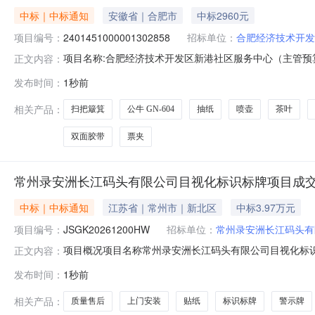
中标｜中标通知
安徽省｜合肥市
中标2960元
项目编号：
2401451000001302858
招标单位：
合肥经济技术开发
项目名称:合肥经济技术开发区新港社区服务中心（主管预算单
正文内容：
一、项目信息项目名称:合肥经济技术开发区新港社区服务中心
发布时间：
1秒前
划信息:二、采购单位信息采购单位名称:合肥经济技术开发
相关产品：
扫把簸箕
公牛 GN-604
抽纸
喷壶
茶叶
双面胶带
票夹
常州录安洲长江码头有限公司目视化标识标牌项目成交
中标｜中标通知
江苏省｜常州市｜新北区
中标3.97万元
项目编号：
JSGK20261200HW
招标单位：
常州录安洲长江码头有
项目概况项目名称常州录安洲长江码头有限公司目视化标识标
正文内容：
公司标识标牌等目视化物资，包括若干标识标牌、警示牌
发布时间：
1秒前
15049520137标段名称：常州录安洲长江码头有限公司
价(元)/费率397
相关产品：
质量售后
上门安装
贴纸
标识标牌
警示牌