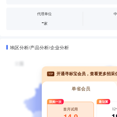
代理单位
-
家
地区分析/产品分析/企业分析
开通寻标宝会员，查看更多招采
VIP
单省会员
限购一次
最划算
1
首月试用
1
14.9