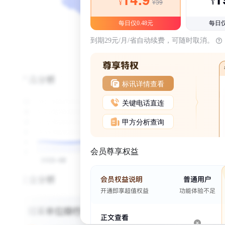
¥39
¥
¥
每日仅0.48元
每日仅
到期29元/月/省自动续费，可随时取消。
标讯详情查看
关键电话直连
甲方分析查询
会员尊享权益