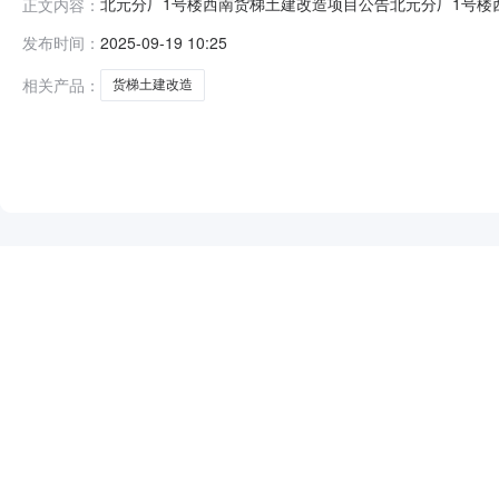
北元分厂1号楼西南货梯土建改造项目公告北元分厂1号楼西南货梯土建改
正文内容：
价截止时间2025-09-2120:00采购明细信息：物资编
发布时间：
2025-09-19 10:25
日项目要求：1.保证金金额：0元2.商务条款：合同签订
相关产品：
货梯土建改造
NEW
HOT
5折起
暂时没有搜索结果…