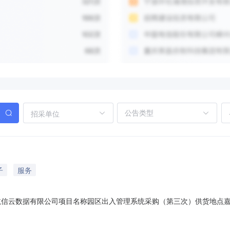
招采单位
子
服务
航信云数据有限公司项目名称园区出入管理系统采购（第三次）供货地点嘉兴
防火墙2台，网线、电源线、光纤等辅材若干，以上含安装调试等所有工作
复印件并加盖公章）。2.供应商拥有良好商业信誉，近3年内无监管机构处