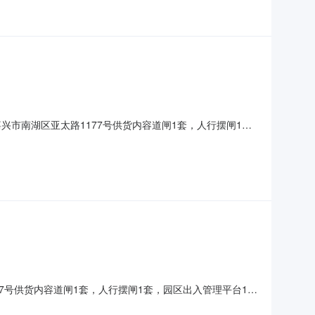
市南湖区亚太路1177号供货内容道闸1套，人行摆闸1
。供应商商务资格要求1.供应商具有独立法人资格，依法取
罚或者通告记录（须提供“信用中国”或各级信用信息共享平
7号供货内容道闸1套，人行摆闸1套，园区出入管理平台1
.供应商具有独立法人资格，依法取得企业营业执照且营业执