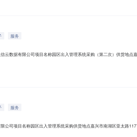
子
服务
航信云数据有限公司项目名称园区出入管理系统采购（第二次）供货地点嘉兴
防火墙2台，网线、电源线、光纤等辅材若干，以上含安装调试等所有工作
复印件并加盖公章）。2.供应商拥有良好商业信誉，近3年内无监管机构处
子
服务
有限公司项目名称园区出入管理系统采购供货地点嘉兴市南湖区亚太路117
线、光纤等辅材若干，以上含安装调试等所有工作。供应商商务资格要求1