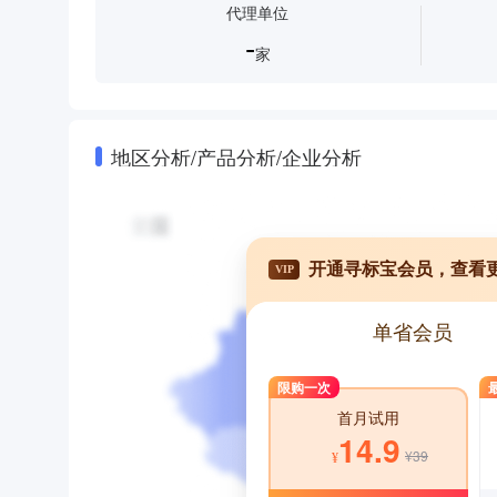
代理单位
-
家
地区分析/产品分析/企业分析
开通寻标宝会员，查看
VIP
单省会员
限购一次
首月试用
14.9
¥39
¥