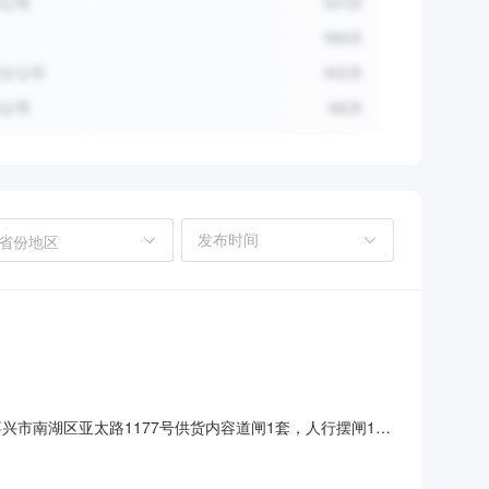
省份地区
市南湖区亚太路1177号供货内容道闸1套，人行摆闸1
。供应商商务资格要求1.供应商具有独立法人资格，依法取
罚或者通告记录（须提供“信用中国”或各级信用信息共享平