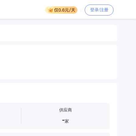
登录/注册
供应商
-
家