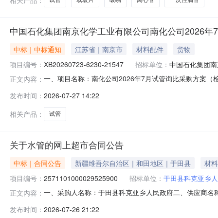
试管
载玻片
吸嘴
离心管
一次性滴管
中国石化集团南京化学工业有限公司南化公司2026年
中标｜中标通知
江苏省｜南京市
材料配件
货物
项目编号：
XB20260723-6230-21547
招标单位：
中国石化集团南
一、项目名称：南化公司2026年7月试管询比采购方案（检验部7
正文内容：
商名称候选供应商已报物料交货时间1淄博华通化学试剂有限公司预成交
发布时间：
2026-07-27 14:22
单位:中国石化集团南京化学工业有限公司联系电话:025-5776569
相关产品：
试管
关于水管的网上超市合同公告
中标｜合同公告
新疆维吾尔自治区｜和田地区｜于田县
材料
项目编号：
2571101000029525900
招标单位：
于田县科克亚乡人
一、采购人名称：于田县科克亚乡人民政府二、供应商名
正文内容：
2571101000029525900五、合同编号：11N01042
发布时间：
2026-07-26 21:22
型号标准表水表无品牌无型号个2.00300600366滴定管ppr