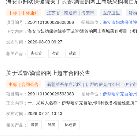
海安市妇幼保健院关于试管/滴管的网上商城采购项目
中标｜中标通知
江苏省｜南通市｜海安市
医疗卫生
货物
项目编号：
2501101000029608086
招标单位：
海安市妇幼保健院
海安市妇幼保健院关于试管/滴管的网上商城采购项目（项目编
正文内容：
试管/滴管的网上商城采购项目项目编号:25011010000
发布时间：
2026-08-03 09:27
海安市报价起止时间:-二、采购单位信息采购单位名称:海
相关产品：
离心管
滴管
试管
关于试管/滴管的网上超市合同公告
中标｜合同公告
新疆维吾尔自治区｜伊犁哈萨克自治州｜伊宁市
项目编号：
2991101000029593383
招标单位：
伊犁哈萨克自治州
一、采购人名称：伊犁哈萨克自治州特种设备检验检测所
正文内容：
采购项目编号：2991101000029593383五、合同编号
发布时间：
2026-07-31 13:43
管蜀玻10ml支10.0045450服务要求或标的基本
相关产品：
滴管
试管
比色管