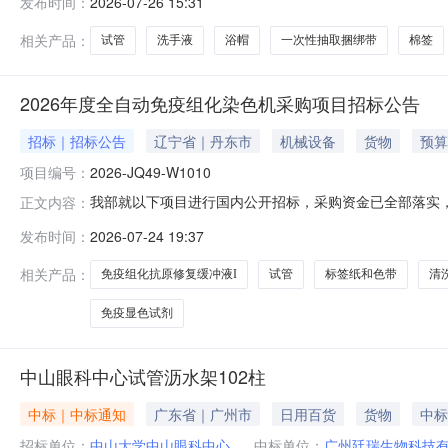
发布时间：
2026-07-26 15:31
购计划金额（元）:项目所在行政区划编码:652823项
相关产品：
试管
洗手液
浴帽
一次性抽取捆绑带
棉签
2026年度全自动免疫组化染色机采购项目招标公告
招标｜招标公告
辽宁省｜丹东市
机械设备
货物
预算
项目编号：
2026-JQ49-W1010
我部就以下项目进行国内公开招标，采购资金已全部落实，欢
正文内容：
W1010三、项目概况：包号/序号物资名称技术要求计量
发布时间：
2026-07-24 19:37
150,000.001详见商务要求详见商务要求1-2清洗液
和技术要求
相关产品：
免疫组化抗原修复缓冲液I
试管
标签纸和色带
清
免疫显色试剂
中山眼科中心试管沥水架102柱
中标｜中标通知
广东省｜广州市
日用百货
货物
中标
招标单位：
中山大学中山眼科中心
中标单位：
广州廷瑞生物科技