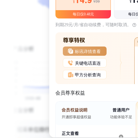
¥39
¥
¥
每日仅0.48元
每日仅
到期29元/月/省自动续费，可随时取消。
标讯详情查看
关键电话直连
甲方分析查询
会员尊享权益