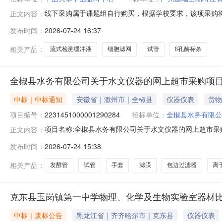
线下采购属于课题组自行购买，根据学校要求，该项采购将
正文内容：
位：中山眼科中心采购时间：2026-07-2416:01:
发布时间：
2026-07-24 16:37
廷瑞生物科技有限公司8孔酶标条,高结合力322218孔;10
相关产品：
流式检测缓冲液
细胞滤网
试管
8孔酶标条
全椒县水务有限公司关于水文仪器的网上超市采购项
中标｜中标通知
安徽省｜滁州市｜全椒县
仪器仪表
货物
项目编号：
2231451000001290284
招标单位：
全椒县水务有限公
项目名称:全椒县水务有限公司关于水文仪器的网上超市采购项
正文内容：
务有限公司关于水文仪器的网上超市采购项目采购项目项目编号:
发布时间：
2026-07-24 15:38
位地址:/三、成交信息交易方式:直接采购成交日期:202
相关产品：
发酵管
试管
手套
滤膜
包边过滤器
离
克东县玉岗镇第一中学物理、化学及生物实验室器材
中标｜废标公告
黑龙江省｜齐齐哈尔市｜克东县
仪器仪表