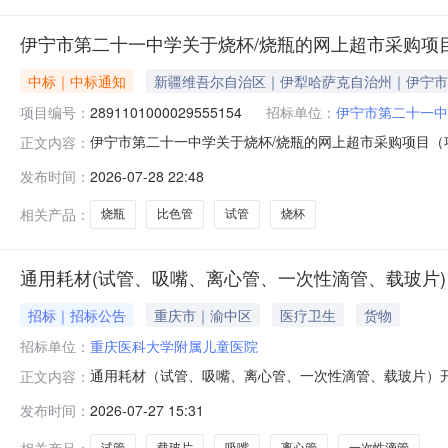
伊宁市第二十一中学关于烧杯/烧瓶的网上超市采购项
中标｜中标通知
新疆维吾尔自治区｜伊犁哈萨克自治州｜伊宁市
项目编号：
2891101000029555154
招标单位：
伊宁市第二十一中
伊宁市第二十一中学关于烧杯/烧瓶的网上超市采购项目（项目
正文内容：
关于烧杯/烧瓶的网上超市采购项目采购项目项目编号:289110
发布时间：
2026-07-28 22:48
码:654002项目所在行政区划名称:新疆维吾尔自治区
相关产品：
烧瓶
比色管
试管
烧杯
通用耗材(试管、吸嘴、离心管、一次性滴管、载玻片)
招标｜招标公告
重庆市｜渝中区
医疗卫生
货物
招标单位：
重庆医科大学附属儿童医院
通用耗材（试管、吸嘴、离心管、一次性滴管、载玻片）开始时
正文内容：
如下：一、资格要求1.推介人为所推介产品制造商或经销
发布时间：
2026-07-27 15:31
医疗器械经营许可证；二、报名时间及地点1.报名时间：2026年7
相关产品：