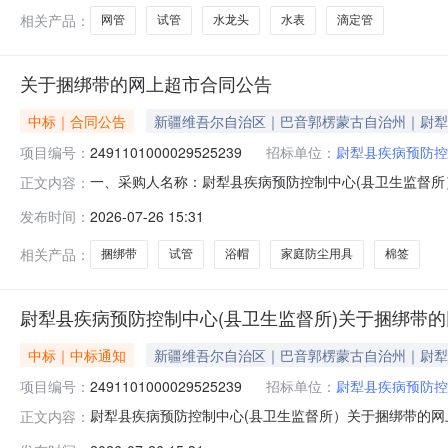
相关产品：
网管
试管
水龙头
水表
滴定管
关于捆绑带的网上超市合同公告
中标｜合同公告
新疆维吾尔自治区｜巴音郭楞蒙古自治州｜尉犁
项目编号：
2491101000029525239
招标单位：
尉犁县疾病预防控
一、采购人名称：尉犁县疾病预防控制中心(县卫生监督
正文内容：
目四、采购项目编号：2491101000029525239五、合
发布时间：
2026-07-26 15:31
性抽取捆绑带海氏海诺50条/盒件10.00202002家庭防尘用具澳颜
相关产品：
捆绑带
试管
浴帽
家庭防尘用具
棉签
尉犁县疾病预防控制中心(县卫生监督所)关于捆绑带
中标｜中标通知
新疆维吾尔自治区｜巴音郭楞蒙古自治州｜尉犁
项目编号：
2491101000029525239
招标单位：
尉犁县疾病预防控
尉犁县疾病预防控制中心(县卫生监督所）关于捆绑带的网上超
正文内容：
犁县疾病预防控制中心(县卫生监督所）关于捆绑带的网上超市采购项