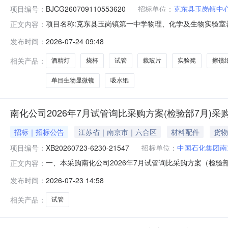
项目编号：
BJCG260709110553620
招标单位：
克东县玉岗镇中
项目名称:克东县玉岗镇第一中学物理、化学及生物实验室器材
正文内容：
东县玉岗镇中心学校报价截止时间：2026-07-2409:
发布时间：
2026-07-24 09:48
后15个日历日到货签约时间：成交公告发布后3个工作日
相关产品：
酒精灯
烧杯
试管
载玻片
实验凳
擦镜
单目生物显微镜
吸水纸
南化公司2026年7月试管询比采购方案(检验部7月)采
招标｜招标公告
江苏省｜南京市｜六合区
材料配件
货物
项目编号：
XB20260723-6230-21547
招标单位：
中国石化集团南
一、本采购南化公司2026年7月试管询比采购方案（检
正文内容：
购公告编号：XB20260723-6230-21547三、采购范围序
发布时间：
2026-07-23 14:58
设备项目工厂/四、供应商资格要求4.1资格要求：（1）
相关产品：
试管