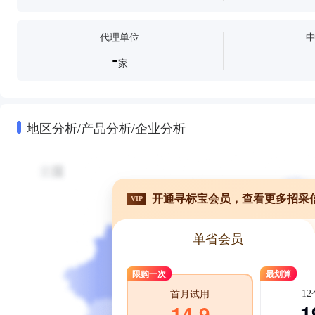
代理单位
-
家
地区分析/产品分析/企业分析
开通寻标宝会员，查看更多招采
VIP
单省会员
限购一次
最划算
1
首月试用
1
14.9