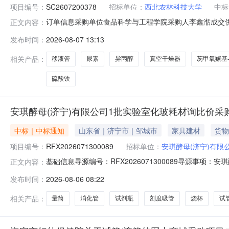
项目编号：
SC2607200378
招标单位：
西北农林科技大学
中标
订单信息采购单位食品科学与工程学院采购人李鑫湉成交供应商杨凌
正文内容：
量单价焦性没石子酸（邻苯三酚）光华科技268.00丙三醇（甘油）科
发布时间：
2026-08-07 13:13
素光华科技112.50茜素红S麦克林/macklin131.00维生素E
相关产品：
移液管
尿素
异丙醇
真空干燥器
芴甲氧羰基-
硫酸铁
安琪酵母(济宁)有限公司1批实验室化玻耗材询比价采
中标｜中标通知
山东省｜济宁市｜邹城市
家具建材
货物
项目编号：
RFX2026071300089
招标单位：
安琪酵母(济宁)有限
基础信息寻源编号：RFX2026071300089寻源事
正文内容：
司中标日期：2026-08-0607:58:06总中标金额：￥6,7
发布时间：
2026-08-06 08:22
料编码物料名称物料类别需求数量单位供应商编码供应商名称中
相关产品：
量筒
消化管
试剂瓶
刻度吸管
烧杯
试