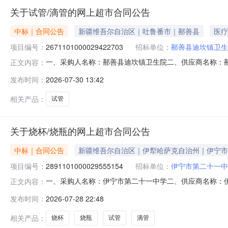
关于试管/滴管的网上超市合同公告
中标｜合同公告
新疆维吾尔自治区｜吐鲁番市｜鄯善县
医疗
项目编号：
2671101000029422703
招标单位：
鄯善县迪坎镇卫生
一、采购人名称：鄯善县迪坎镇卫生院二、供应商名称：
正文内容：
2671101000029422703五、合同编号：11N457
发布时间：
2026-07-30 13:42
225.000.54121.5服务要求或标的基本概况：七、
0995
相关产品：
试管
关于烧杯/烧瓶的网上超市合同公告
中标｜合同公告
新疆维吾尔自治区｜伊犁哈萨克自治州｜伊宁市
项目编号：
2891101000029555154
招标单位：
伊宁市第二十一中
一、采购人名称：伊宁市第二十一中学二、供应商名称：
正文内容：
2891101000029555154五、合同编号：11NMB0
发布时间：
2026-07-28 22:48
150ml个37.0015.5573.52蜀玻10ml试管/滴管+
相关产品：
烧杯
烧瓶
试管
滴管