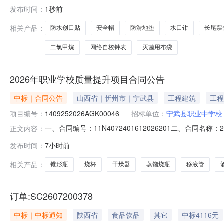
布袋宽32*深4230******B24试管15*100mm300****
发布时间：
1秒前
9.7cm，外径10.3cm，高1.5cm100******B24防滑
相关产品：
防水创口贴
安全帽
防滑地垫
水口钳
长尾票
二氯甲烷
网络自校钟表
灭菌用布袋
2026年职业学校质量提升项目合同公告
中标｜合同公告
山西省｜忻州市｜宁武县
工程建筑
工程
项目编号：
1409252026AGK00046
招标单位：
宁武县职业中学校
一、合同编号：11N4072401612026201二、合同名
正文内容：
五、合同主体采购人（甲方）：宁武县职业中学校地址：宁武
发布时间：
7小时前
丹阳街道永昌路都庄社区科汇电子仪器制造有限公司269号联
相关产品：
锥形瓶
烧杯
干燥器
蒸馏烧瓶
移液管
订单:SC2607200378
中标｜中标通知
陕西省
食品饮品
其它
中标4116元