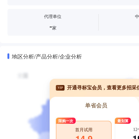
代理单位
-
家
地区分析/产品分析/企业分析
开通寻标宝会员，查看更多招采
VIP
单省会员
限购一次
最划算
1
首月试用
1
14.9