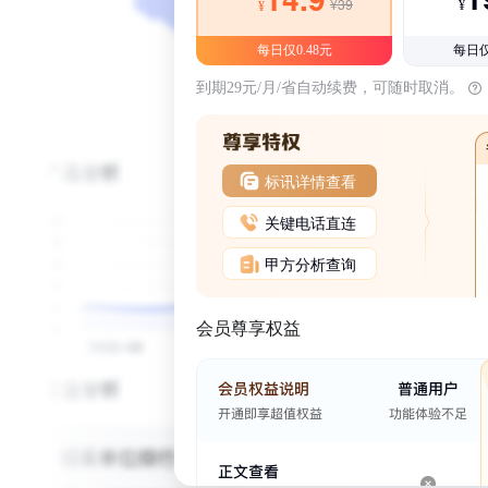
¥39
¥
¥
每日仅0.48元
每日仅
到期29元/月/省自动续费，可随时取消。
标讯详情查看
关键电话直连
甲方分析查询
会员尊享权益