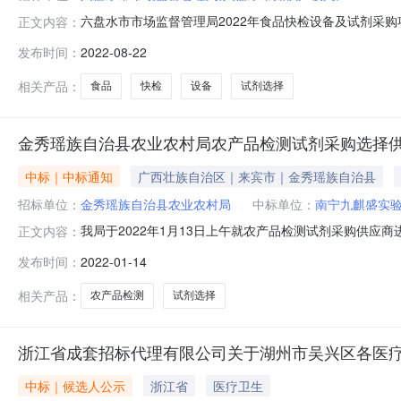
六盘水市市场监督管理局2022年食品快检设备及试剂采
正文内容：
（一）项目名称：六盘水市市场监督管理局2022年食品快
发布时间：
2022-08-22
局；（四）预算金额：14万元人民币；（五）采购方式：公
照采购方需求清单
相关产品：
食品
快检
设备
试剂选择
金秀瑶族自治县农业农村局农产品检测试剂采购选择
中标｜中标通知
广西壮族自治区｜来宾市｜金秀瑶族自治县
招标单位：
金秀瑶族自治县农业农村局
中标单位：
南宁九麒盛实
我局于2022年1月13日上午就农产品检测试剂采购供应
正文内容：
二、信息公告日期:本项目于******在金秀瑶族自治县人民政府
发布时间：
2022-01-14
组成员名单:覃小玲(组长)、梁成、陶涛琴、陶奥布、熊飞
相关产品：
农产品检测
试剂选择
浙江省成套招标代理有限公司关于湖州市吴兴区各医疗
中标｜候选人公示
浙江省
医疗卫生