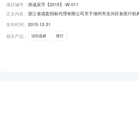
项目编号：
浙成采字【2015】-W-011
浙江省成套招标代理有限公司关于湖州市吴兴区各医疗机
正文内容：
市吴兴区各医疗机构试剂类（含检验耗材）供应商选择项目三
发布时间：
2015-12-31
期：2015年12月7日七、定标日期：2015年12月3
员：潘新年、杨学时、樊
相关产品：
试剂选择
医疗
NEW
HOT
5折起