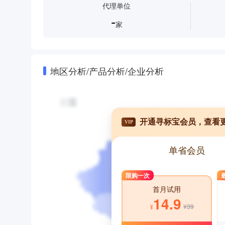
代理单位
-
家
地区分析/产品分析/企业分析
开通寻标宝会员，查看
VIP
单省会员
限购一次
首月试用
14.9
¥39
¥