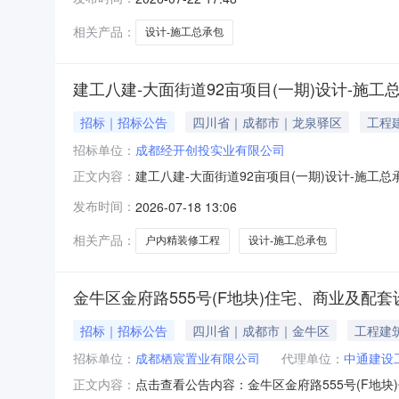
09:30:00公示期2026年07月23日~202
相关产品：
设计-施工总承包
建工八建-大面街道92亩项目(一期)设计-施工
招标｜招标公告
四川省｜成都市｜龙泉驿区
工程
招标单位：
成都经开创投实业有限公司
建工八建-大面街道92亩项目(一期)设计-施工总
正文内容：
采购公告“成建e采”集采平台是成都建工集团有
发布时间：
2026-07-18 13:06
总承包的2#楼户内精装修工程专业分包采购事
二、项目概况项
相关产品：
户内精装修工程
设计-施工总承包
金牛区金府路555号(F地块)住宅、商业及配
招标｜招标公告
四川省｜成都市｜金牛区
工程建
招标单位：
成都栖宸置业有限公司
代理单位：
中通建设
点击查看公告内容：金牛区金府路555号(F地块)
正文内容：