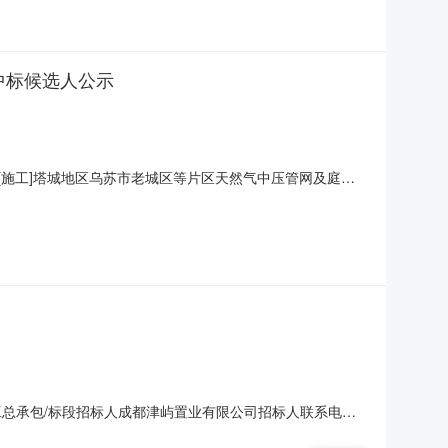
中标候选人公示
[施工]塔城地区乌苏市老城区等片区天然气中压管网及庭院
片区天然气中压管网及庭院管网改造项目塔城地区乌苏市老
苏市人民防空办公室）中标工程范围建设规模：西大沟片区
工总承包/标段招标人成都津屿置业有限公司招标人联系电话
公共资源交易服务中心新津区分中心开标时间20260721-