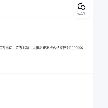
选人名称质量工期（交货期）投标报价（元
公众号
森联系电话：联系邮箱：去报名距离报名结束还剩00000000
工程有限公司承建的大面街道92亩项目（一期）设计-施工
楼户内精装修工程专业分包工程本次采购预计量:详见清单