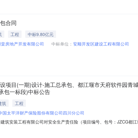
承包合同
筑
工程
中标9.80亿元
熳棠房地产开发有限公司
中标单位：
安顺开发区建设工程有限公司
设项目(一期)设计-施工总承包、都江堰市天府软件园青
总承包一标段)中标公告
建筑
工程
中国太平洋财产保险股份有限公司四川分公司
特建筑安装工程有限公司对安全生产责任险（项目编号、包号：JZCG都
9亩项目）进行采购，经综合评审，现对中标/中选结果进行公示：采购项目
青城园区周边配套项目、未来科技城福田TOD片区129亩项目中标/中选