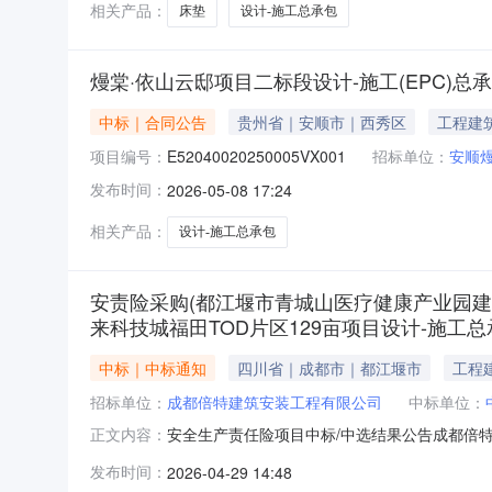
相关产品：
床垫
设计-施工总承包
熳棠·依山云邸项目二标段设计-施工(EPC)总
中标｜合同公告
贵州省｜安顺市｜西秀区
工程建
项目编号：
E52040020250005VX001
招标单位：
安顺
发布时间：
2026-05-08 17:24
相关产品：
设计-施工总承包
安责险采购(都江堰市青城山医疗健康产业园建
来科技城福田TOD片区129亩项目设计-施工
中标｜中标通知
四川省｜成都市｜都江堰市
工程
招标单位：
成都倍特建筑安装工程有限公司
中标单位：
安全生产责任险项目中标/中选结果公告成都倍
正文内容：
周边配套项目、未来科技城福田TOD片区12
发布时间：
2026-04-29 14:48
青城山医疗健康产业园项目、都江堰天府软件园