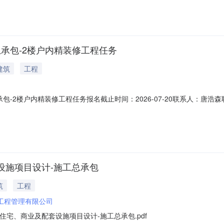
6年07月27日投标最高限价（元）145009135.23中标候选人及排序中标候
总承包-2楼户内精装修工程任务
建筑
工程
承包-2楼户内精装修工程任务报名截止时间：2026-07-20联系人：唐浩
限公司所属的集中采购唯一的线上集采和交易平台，现就成都建工第八建筑
宜进行采购，欢迎有意向的分供商参加。一、采购内容本次采购标的：2#
套设施项目设计-施工总承包
筑
工程
工程管理有限公司
住宅、商业及配套设施项目设计-施工总承包.pdf