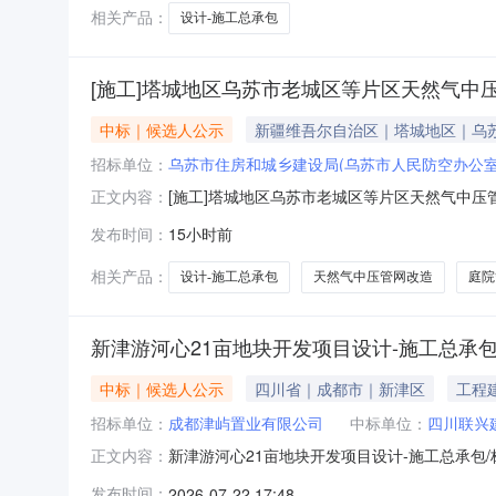
相关产品：
设计-施工总承包
[施工]塔城地区乌苏市老城区等片区天然气中
中标｜候选人公示
新疆维吾尔自治区｜塔城地区｜乌
招标单位：
乌苏市住房和城乡建设局(乌苏市人民防空办公室
[施工]塔城地区乌苏市老城区等片区天然气中压
正文内容：
管网改造项目二标段（设计-施工）工程总承包
发布时间：
15小时前
城区等片区天然气中压管网及庭院管网改造项目
改造次高压燃气管道3.7千米，管径DN1
相关产品：
设计-施工总承包
天然气中压管网改造
庭院
新津游河心21亩地块开发项目设计-施工总承
中标｜候选人公示
四川省｜成都市｜新津区
工程
招标单位：
成都津屿置业有限公司
中标单位：
四川联兴
新津游河心21亩地块开发项目设计-施工总承包
正文内容：
028-82502509招标代理机构四川鹏瑞远阳工
发布时间：
2026-07-22 17:48