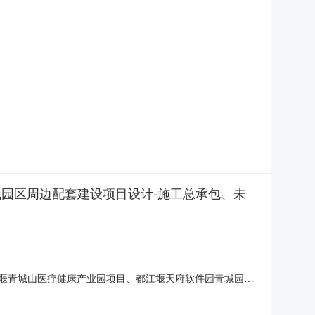
城园区周边配套建设项目设计-施工总承包、未
江堰青城山医疗健康产业园项目、都江堰天府软件园青城园区
名称安全生产责任险采购方式比选采购标段（包）名称都江堰
单位中国太平洋财产保险股份有限公司四川分公司、中国平安