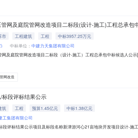
压管网及庭院管网改造项目二标段(设计-施工)工程总承包
苏市
工程建筑
工程
中标3957.25万元
)
中标单位：
中建力天集团有限公司
管网及庭院管网改造项目二标段（设计-施工）工程总承包中标候选人公示
中标候选人公示中标候选人公示备案表工程名称塔城地区乌苏市老城区等
二标段（设计-施工）工程总承包建设单位乌苏市住房和城乡建设局（乌
管网改造
包/标段评标结果公示
建筑
工程
预算1.45亿元
中标1.38亿元
建工集团有限公司
/标段评标结果公示项目及标段名称新津游河心21亩地块开发项目设计-施
程项目管理有限公司招标代理机构联系电话028-84678002开标地点成都市