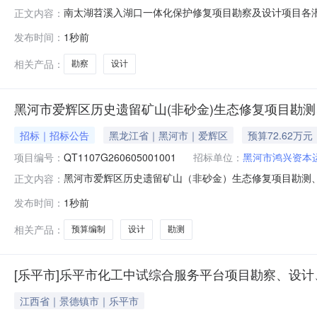
南太湖苕溪入湖口一体化保护修复项目勘察及设计项目各潜在投
正文内容：
下：一、本项目截止提疑时间无提疑。特此通知！本函的
发布时间：
1秒前
内容的均做相应修改。招标人：湖州南太湖新区城市建设发展
相关产品：
勘察
设计
黑河市爱辉区历史遗留矿山(非砂金)生态修复项目勘测
招标｜招标公告
黑龙江省｜黑河市｜爱辉区
预算72.62万元
项目编号：
QT1107G260605001001
招标单位：
黑河市鸿兴资本
黑河市爱辉区历史遗留矿山（非砂金）生态修复项目勘测
正文内容：
标公告招标编号：QT1107G2606050010011
发布时间：
1秒前
市爱辉区发展和改革局关于黑河市爱辉区历史遗留矿山（
辉区国有资产监督管理办公室，
相关产品：
预算编制
设计
勘测
[乐平市]乐平市化工中试综合服务平台项目勘察、设
江西省｜景德镇市｜乐平市