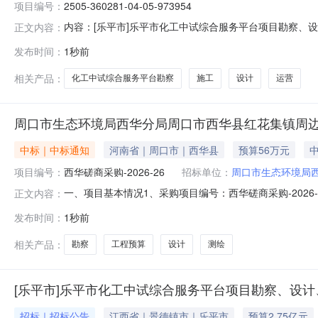
项目编号：
2505-360281-04-05-973954
内容：[乐平市]乐平市化工中试综合服务平台项目勘察、设计、
正文内容：
名称：招标代理负责人：招标代理联系电话：监管部门名
发布时间：
1秒前
包的招标文件已发布，请各位潜在投标单位进入系统进行下
相关产品：
化工中试综合服务平台勘察
施工
设计
运营
周口市生态环境局西华分局周口市西华县红花集镇周
中标｜中标通知
河南省｜周口市｜西华县
预算56万元
中
项目编号：
西华磋商采购-2026-26
招标单位：
周口市生态环境局
一、项目基本情况1、采购项目编号：西华磋商采购-202
正文内容：
测绘、设计、工程预算等项目3、采购方式：竞争性磋商4、采
发布时间：
1秒前
额单位备注信息ZK202607310-1周口市生态环境
团有限公司
相关产品：
勘察
工程预算
设计
测绘
[乐平市]乐平市化工中试综合服务平台项目勘察、设计
招标｜招标公告
江西省｜景德镇市｜乐平市
预算2.75亿元