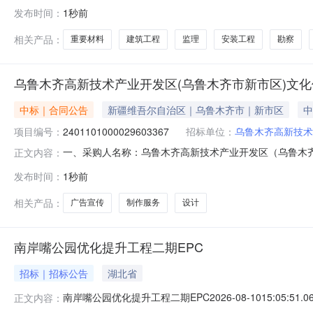
乡旺基独村木香种植基地产业配水建设项目审批的立项请示
发布时间：
1秒前
第712号）第九条、第十三条规定，结合我县政府投资
一、工艺技术简易，实施方案由你单位
相关产品：
重要材料
建筑工程
监理
安装工程
勘察
乌鲁木齐高新技术产业开发区(乌鲁木齐市新市区)文
中标｜合同公告
新疆维吾尔自治区｜乌鲁木齐市｜新市区
中
项目编号：
2401101000029603367
招标单位：
乌鲁木齐高新技术
一、采购人名称：乌鲁木齐高新技术产业开发区（乌鲁木
正文内容：
发区（乌鲁木齐市新市区）文化体育和旅游局服务市场项目四、采购
发布时间：
1秒前
格型号单位数量单价(元)总价(元)1广告宣传，设计，制作
相关产品：
广告宣传
制作服务
设计
南岸嘴公园优化提升工程二期EPC
招标｜招标公告
湖北省
南岸嘴公园优化提升工程二期EPC2026-08-1015:05:51.0
正文内容：