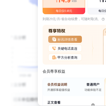
¥39
¥
¥
每日仅0.48元
每日仅
到期29元/月/省自动续费，可随时取消。
标讯详情查看
关键电话直连
甲方分析查询
会员尊享权益