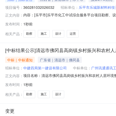
项目编号：
360281032026032
招标单位：
乐平市乐城新材料科技
内容：[乐平市]乐平市化工中试综合服务平台项目勘察、设计、施
正文内容：
有限公司招标单位联系电话：18779818067招标代理
发布时间：
1秒前
投标办公室监管部门联系电话：0798-6832776交易中
相关产品：
勘察
施工
设计
运营
[中标结果公示]清远市佛冈县高岗镇乡村振兴和农村
中标｜中标通知
广东省｜清远市｜佛冈县
招标单位：
中建四局第一建设有限公司
中标单位：
广州讯通通讯
项目名称：清远市佛冈县高岗镇乡村振兴和农村人居环境
正文内容：
招标单位：中建四局第一建设有限公司中标详情：中标单
发布时间：
1秒前
相关产品：
勘察
施工
设计
变更