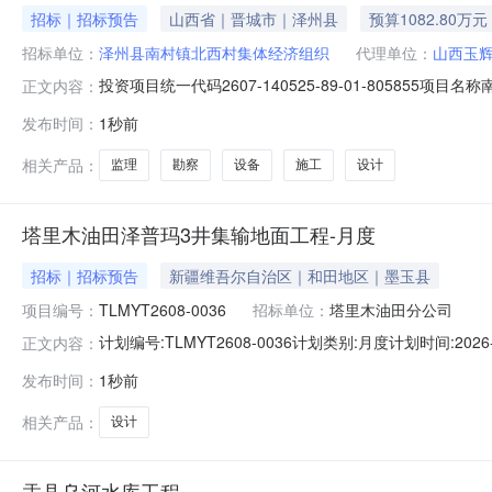
招标｜招标预告
山西省｜晋城市｜泽州县
预算1082.80万元
招标单位：
泽州县南村镇北西村集体经济组织
代理单位：
山西玉
投资项目统一代码2607-140525-89-01-80585
正文内容：
方式公开招标招标人名称泽州县南村镇北西村集体经济组
发布时间：
1秒前
镇北西村建设内容及规模1、项目总占地面积为6585.20
相关产品：
监理
勘察
设备
施工
设计
塔里木油田泽普玛3井集输地面工程-月度
招标｜招标预告
新疆维吾尔自治区｜和田地区｜墨玉县
项目编号：
TLMYT2608-0036
招标单位：
塔里木油田分公司
计划编号:TLMYT2608-0036计划类别:月度计划时间
正文内容：
资计划批复文号:--项目概况:本工程位于塔克拉玛干沙漠
发布时间：
1秒前
～10m，多为新月形沙丘，地形起伏大，最大高差12m
井位于
相关产品：
设计
盂县乌河水库工程