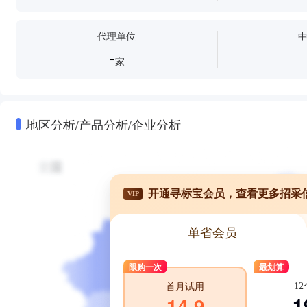
代理单位
-
家
地区分析/产品分析/企业分析
开通寻标宝会员，查看更多招采
VIP
单省会员
限购一次
最划算
1
首月试用
1
14.9