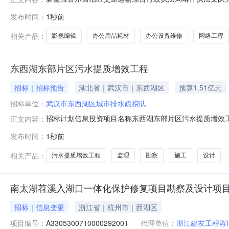
项目信息项目名称:新疆维吾尔自治区交通运输综合行政执法局
发布时间：
1秒前
目联系电话:0998-2964548采购计划文号:采购计划金
相关产品：
影视编辑
办公用品耗材
办公设备维修
网络工程
东西湖东部片区污水提质增效工程
招标｜招标预告
湖北省｜武汉市｜东西湖区
预算1.51亿元
招标单位：
武汉市东西湖区城市排水疏捞队
招标计划信息投资项目名称东西湖东部片区污水提质增效
正文内容：
市政招标方式公开招标发布人名称武汉市东西湖区城市排水疏捞队预估
发布时间：
1秒前
部门武汉市东西湖区水务和湖泊局项目概况建设内容主要
东部片区污水
相关产品：
污水提质增效工程
监理
勘察
施工
设计
南太湖苕溪入湖口一体化保护修复项目勘察及设计项
招标｜信息变更
浙江省｜杭州市｜西湖区
项目编号：
A3305300710000292001
代理单位：
浙江建友工程咨