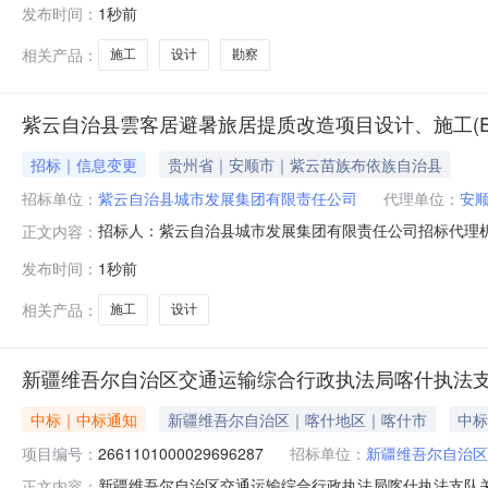
发布时间：
1秒前
相关产品：
施工
设计
勘察
紫云自治县雲客居避暑旅居提质改造项目设计、施工(E
招标｜信息变更
贵州省｜安顺市｜紫云苗族布依族自治县
招标单位：
紫云自治县城市发展集团有限责任公司
代理单位：
安
招标人：紫云自治县城市发展集团有限责任公司招标代理
正文内容：
潜在投标人“紫云自治县雲客居避暑旅居提质改造项目设计、施
发布时间：
1秒前
至2026年8月24日10时30分。名称：紫云自治县城市
地址：安顺
相关产品：
施工
设计
新疆维吾尔自治区交通运输综合行政执法局喀什执法
中标｜中标通知
新疆维吾尔自治区｜喀什地区｜喀什市
中标
项目编号：
2661101000029696287
招标单位：
新疆维吾尔自治区
新疆维吾尔自治区交通运输综合行政执法局喀什执法支队关于其
正文内容：