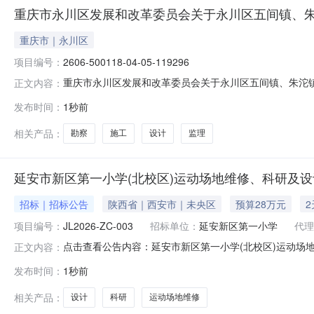
重庆市永川区发展和改革委员会关于永川区五间镇、
重庆市｜永川区
项目编号：
2606-500118-04-05-119296
重庆市永川区发展和改革委员会关于永川区五间镇、朱沱镇
正文内容：
间镇、朱沱镇移民村蔬菜大棚建设项目可行性研究报告的
发布时间：
1秒前
示》（永水库中心〔2026〕129号）收悉。经研究，
设项目；项目代码：2606-5001
相关产品：
勘察
施工
设计
监理
延安市新区第一小学(北校区)运动场地维修、科研及
招标｜招标公告
陕西省｜西安市｜未央区
预算28万元
项目编号：
JL2026-ZC-003
招标单位：
延安新区第一小学
代理
点击查看公告内容：延安市新区第一小学(北校区)运动场地
正文内容：
发布时间：
1秒前
相关产品：
设计
科研
运动场地维修