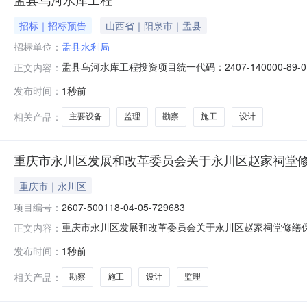
招标｜招标预告
山西省｜阳泉市｜盂县
招标单位：
盂县水利局
盂县乌河水库工程投资项目统一代码：2407-140000-8
正文内容：
设备招标方式：公开招标招标人名称：盂县水利局行政监
发布时间：
1秒前
水库大坝、供水工程取水口、上坝道路和安全监测系统等工
坝高56.
相关产品：
主要设备
监理
勘察
施工
设计
重庆市永川区发展和改革委员会关于永川区赵家祠堂
重庆市｜永川区
项目编号：
2607-500118-04-05-729683
重庆市永川区发展和改革委员会关于永川区赵家祠堂修缮保
正文内容：
目可行性研究报告的批复重庆市永川区何埂镇人民政府：你
发布时间：
1秒前
行性研究报告，现就有关事宜批复如下：一、项目名称及代码项目
主：重庆市永川
相关产品：
勘察
施工
设计
监理