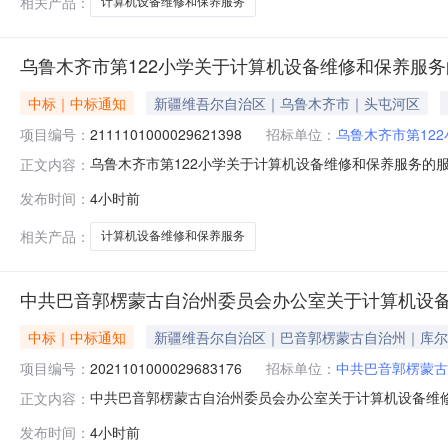
相关产品：
计算机设备维修和保养服务
乌鲁木齐市第122小学关于计算机设备维修和保养服
中标｜中标通知
新疆维吾尔自治区｜乌鲁木齐市｜头屯河区
项目编号：
2111101000029621398
招标单位：
乌鲁木齐市第122
乌鲁木齐市第122小学关于计算机设备维修和保养服务的服务市
正文内容：
鲁木齐市第122小学关于计算机设备维修和保养服务的服务市场采购
发布时间：
4小时前
购计划金额（元）:项目所在行政区划编码:650106项
相关产品：
计算机设备维修和保养服务
中共巴音郭楞蒙古自治州委员会办公室关于计算机设
中标｜中标通知
新疆维吾尔自治区｜巴音郭楞蒙古自治州｜库尔
项目编号：
2021101000029683176
招标单位：
中共巴音郭楞蒙古
中共巴音郭楞蒙古自治州委员会办公室关于计算机设备维修和保
正文内容：
信息项目名称:中共巴音郭楞蒙古自治州委员会办公室关于计算
发布时间：
4小时前
话:18799805533采购计划文号:采购计划金额（元）