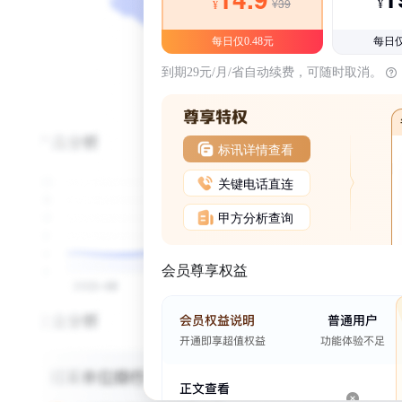
¥39
¥
¥
每日仅0.48元
每日仅
到期29元/月/省自动续费，可随时取消。
标讯详情查看
关键电话直连
甲方分析查询
会员尊享权益