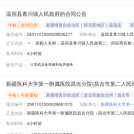
温宿县青川镇人民政府的合同公告
中标｜合同公告
新疆维吾尔自治区｜阿克苏地区｜温宿县
其
项目编号：
2431101000029636277
招标单位：
温宿县青川镇人民
一、采购人名称：温宿县青川镇人民政府二、供应商名称
正文内容：
2431101000029636277五、合同编号：11NMB0
发布时间：
4小时前
1.0055105510服务要求或标的基本概况：七、其它事
真：/
相关产品：
计算机设备维修和保养服务
新疆医科大学第一附属医院昌吉分院(昌吉市第二人民
中标｜中标通知
新疆维吾尔自治区｜昌吉回族自治州｜昌吉市
项目编号：
2561101000029681570
招标单位：
新疆医科大学第一
中标单位：
水磨沟区温泉东路
新疆医科大学第一附属医院昌吉分院（昌吉市第二人民医院、昌
正文内容：
结束，现将采购结果公示如下：一、项目信息项目名称:
发布时间：
4小时前
购项目采购项目项目编号:2561101000029681570