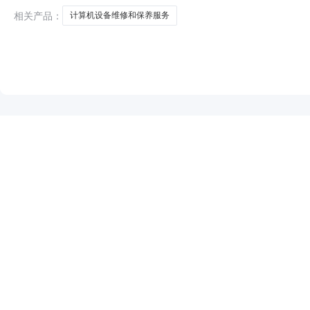
相关产品：
计算机设备维修和保养服务
NEW
HOT
5折起
暂时没有搜索结果…