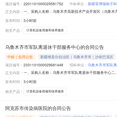
项目编号：
2201101000029581752
中标单位：
新疆昊博瑞电子科
一、采购人名称：乌鲁木齐高新技术产业开发区（乌鲁木
正文内容：
开发区（乌鲁木齐市新市区）南纬路街道办事处服务市场项目四、采购
发布时间：
3小时前
规格型号单位数量单价(元)总价(元)1计算机设备维修和保
相关产品：
计算机设备维修和保养服务
乌鲁木齐市军队离退休干部服务中心的合同公告
中标｜合同公告
新疆维吾尔自治区｜乌鲁木齐市｜沙依巴克区
项目编号：
2331101000029681448
招标单位：
乌鲁木齐市军队离
一、采购人名称：乌鲁木齐市军队离退休干部服务中心二
正文内容：
四、采购项目编号：2331101000029681448五、合
发布时间：
3小时前
务详见附件项1.0013001300服务要求或标的基本
相关产品：
计算机设备维修和保养服务
阿克苏市传染病医院的合同公告