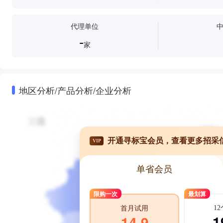
代理单位
-
家
地区分析/产品分析/企业分析
开通寻标宝会员，查看更多招采
VIP
单省会员
限购一次
最划算
1
首月试用
1
14.9