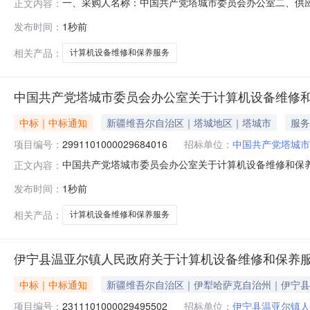
一、采购人名称：中国共产党塔城市委员会办公室二、供
正文内容：
号：2991101000029684016五、合同编号：11N0
发布时间：
1秒前
1.00300300服务要求或标的基本概况：七、其它事
相关产品：
计算机设备维修和保养服务
中国共产党塔城市委员会办公室关于计算机设备维修
中标｜中标通知
新疆维吾尔自治区｜塔城地区｜塔城市
服务
项目编号：
2991101000029684016
招标单位：
中国共产党塔城市
中国共产党塔城市委员会办公室关于计算机设备维修和保养服务
正文内容：
目名称:中国共产党塔城市委员会办公室关于计算机设备维修和保
发布时间：
1秒前
号:采购计划金额（元）:项目所在行政区划编码:65420
相关产品：
计算机设备维修和保养服务
伊宁县温亚尔镇人民政府关于计算机设备维修和保养
中标｜中标通知
新疆维吾尔自治区｜伊犁哈萨克自治州｜伊宁县
项目编号：
2311101000029495502
招标单位：
伊宁县温亚尔镇人