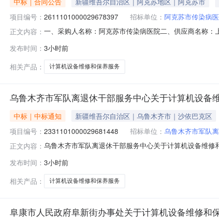
中标｜合同公告
新疆维吾尔自治区｜阿克苏地区｜阿克苏市
项目编号：
2611101000029678397
招标单位：
阿克苏市传染病医
一、采购人名称：阿克苏市传染病医院二、供应商名称：
正文内容：
2611101000029678397五、合同编号：11N757
发布时间：
3小时前
1.00220000220000服务要求或标的基本概况：七
传真
相关产品：
计算机设备维修和保养服务
乌鲁木齐市军队离退休干部服务中心关于计算机设备
中标｜中标通知
新疆维吾尔自治区｜乌鲁木齐市｜沙依巴克区
项目编号：
2331101000029681448
招标单位：
乌鲁木齐市军队离
乌鲁木齐市军队离退休干部服务中心关于计算机设备维修和保养
正文内容：
息项目名称:乌鲁木齐市军队离退休干部服务中心关于计算机设备
发布时间：
3小时前
话:4610387采购计划文号:采购计划金额（元）:项目所
相关产品：
计算机设备维修和保养服务
阜康市人民政府阜新街办事处关于计算机设备维修和