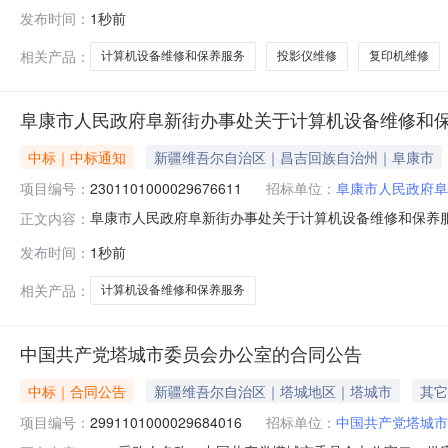
五、合同编号：11N4578840372026201六、合同
发布时间：
1秒前
维修，及耗材配件安装保养详见附件台1.00120012
相关产品：
计算机设备维修和保养服务
投影仪维修
复印机维修
阜康市人民政府阜新街办事处关于计算机设备维修和
中标｜中标通知
新疆维吾尔自治区｜昌吉回族自治州｜阜康市
项目编号：
2301101000029676611
招标单位：
阜康市人民政府阜
阜康市人民政府阜新街办事处关于计算机设备维修和保养服务的
正文内容：
名称:阜康市人民政府阜新街办事处关于计算机设备维修和保养服务
发布时间：
1秒前
购计划文号:采购计划金额（元）:项目所在行政区划编码:6
相关产品：
计算机设备维修和保养服务
中国共产党塔城市委员会办公室的合同公告
中标｜合同公告
新疆维吾尔自治区｜塔城地区｜塔城市
其它
项目编号：
2991101000029684016
招标单位：
中国共产党塔城市