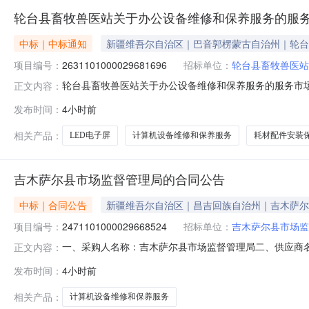
轮台县畜牧兽医站关于办公设备维修和保养服务的服
中标｜中标通知
新疆维吾尔自治区｜巴音郭楞蒙古自治州｜轮台
项目编号：
2631101000029681696
招标单位：
轮台县畜牧兽医站
轮台县畜牧兽医站关于办公设备维修和保养服务的服务市场采购
正文内容：
畜牧兽医站关于办公设备维修和保养服务的服务市场采购项目采购
发布时间：
4小时前
目所在行政区划编码:652822项目所在行政区划名称:
相关产品：
LED电子屏
计算机设备维修和保养服务
耗材配件安装
吉木萨尔县市场监督管理局的合同公告
中标｜合同公告
新疆维吾尔自治区｜昌吉回族自治州｜吉木萨尔
项目编号：
2471101000029668524
招标单位：
吉木萨尔县市场监
一、采购人名称：吉木萨尔县市场监督管理局二、供应商
正文内容：
2471101000029668524五、合同编号：11NMB1
发布时间：
4小时前
1.0012151215服务要求或标的基本概况：七、其它
相关产品：
计算机设备维修和保养服务