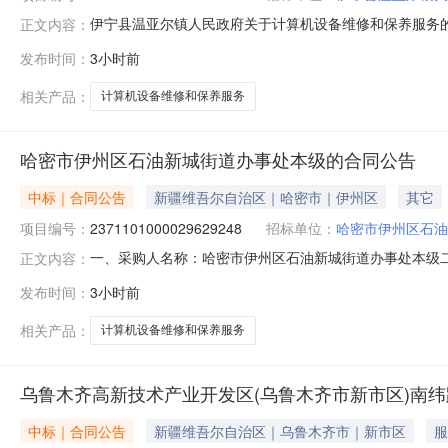
伊宁县温亚尔镇人民政府关于计算机设备维修和保养服务的服务
正文内容：
称:伊宁县温亚尔镇人民政府关于计算机设备维修和保养服务的服务
发布时间：
3小时前
文号:采购计划金额（元）:项目所在行政区划编码:6540
相关产品：
计算机设备维修和保养服务
哈密市伊州区石油新城街道办事处本级的合同公告
中标｜合同公告
新疆维吾尔自治区｜哈密市｜伊州区
其它
项目编号：
2371101000029629248
招标单位：
哈密市伊州区石油
一、采购人名称：哈密市伊州区石油新城街道办事处本级
正文内容：
目四、采购项目编号：2371101000029629248五、合
发布时间：
3小时前
服务详见附件次1.0016101610服务要求或标的基
相关产品：
计算机设备维修和保养服务
乌鲁木齐高新技术产业开发区(乌鲁木齐市新市区)南
中标｜合同公告
新疆维吾尔自治区｜乌鲁木齐市｜新市区
服