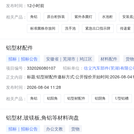
后地面有槽需要修补PVC地板项1.003彩钢板隔墙1、50型彩钢
发布时间：
12小时前
1、配色与原门一致2、900*2100带视窗樘8.008钢制门1
相关产品：
角铝
原台柜拆装
紫外杀菌灯
水池柜
安装底
标准菌株存放间
洗手池
紧急出口指示牌
传递窗
铝型材配件
招标｜招标公告
安徽省｜芜湖市｜鸠江区
材料配件
货物
项目编号：
332026080107
招标单位：
信义汽车部件(芜湖)有限公
标题:铝型材配件邀标方式:公开报价开始时间:2026-08-0410
正文内容：
名称详细说明单位数量1信义汽车部件(芜湖)有限公司铝阴角,5
发布时间：
2026-08-04 11:28
角/63*63个160.04信义汽车部件(芜湖)有限公司铝型材配件
相关产品：
角铝
铝阳角
铝型材配件
铝阴角
U型铝槽
铝型材,玻镁板,角铝等材料询盘
招标｜招标公告
办公文教
货物