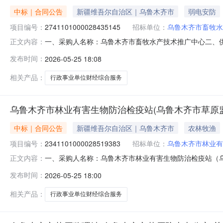
中标｜合同公告
新疆维吾尔自治区｜乌鲁木齐市
弱电安防
项目编号：
2741101000028435145
招标单位：
乌鲁木齐市畜牧水
一、采购人名称：乌鲁木齐市畜牧水产技术推广中心二、
正文内容：
项目编号：2741101000028435145五、合同编号：1
发布时间：
2026-05-25 18:08
（预决算业务、内控系统、政府财务报告、资产清查服务、财
式
相关产品：
行政事业单位财经综合服务
乌鲁木齐市林业有害生物防治检疫站(乌鲁木齐市草原
中标｜合同公告
新疆维吾尔自治区｜乌鲁木齐市
农林牧渔
项目编号：
2341101000028519383
招标单位：
乌鲁木齐市林业有
一、采购人名称：乌鲁木齐市林业有害生物防治检疫站（
正文内容：
治检疫站（乌鲁木齐市草原监测站）服务市场项目四、采购项目编号
发布时间：
2026-05-25 18:00
位数量单价(元)总价(元)1行政事业单位财经综合服务项目
相关产品：
行政事业单位财经综合服务