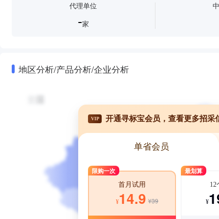
代理单位
-
家
地区分析/产品分析/企业分析
开通寻标宝会员，查看更多招采
VIP
单省会员
限购一次
最划算
1
首月试用
1
14.9
¥39
¥
¥