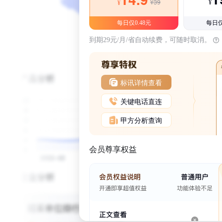
¥39
¥
¥
每日仅0.48元
每日仅
到期29元/月/省自动续费，可随时取消。
标讯详情查看
关键电话直连
甲方分析查询
会员尊享权益