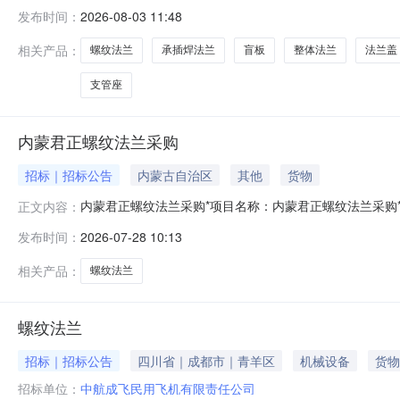
计划批复文号:--项目概况:本次东北/新疆/华北区域/华东
发布时间：
2026-08-03 11:48
目共五个标包：标包一东北区域法兰（碳钢、合金、不锈
相关产品：
螺纹法兰
承插焊法兰
盲板
整体法兰
法兰盖
支管座
内蒙君正螺纹法兰采购
招标｜招标公告
内蒙古自治区
其他
货物
内蒙君正螺纹法兰采购*项目名称：内蒙君正螺纹法兰采购*项目发布时间
正文内容：
标请联系项目负责人进行平台注册或发送供应商资质文件至邮箱：cai
发布时间：
2026-07-28 10:13
相关产品：
螺纹法兰
螺纹法兰
招标｜招标公告
四川省｜成都市｜青羊区
机械设备
货物
招标单位：
中航成飞民用飞机有限责任公司