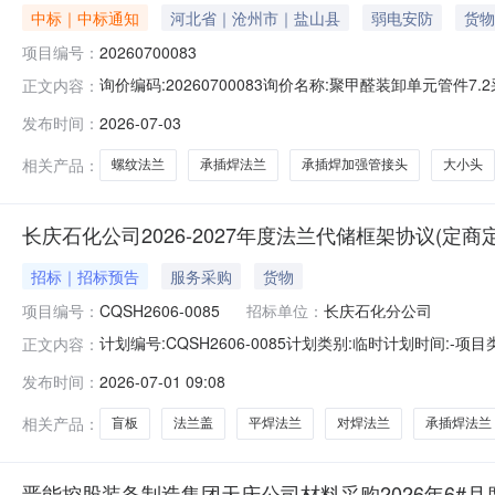
中标｜中标通知
河北省｜沧州市｜盐山县
弱电安防
货物
项目编号：
20260700083
询价编码:20260700083询价名称:聚甲醛装卸单元管件7
正文内容：
求承插焊法兰DN20-CL150(PN20)SOCKETWELDINGFLAN
发布时间：
2026-07-03
CL150(PN20)SOCKETWELDINGFLANGECL150(PN20)
相关产品：
螺纹法兰
承插焊法兰
承插焊加强管接头
大小头
长庆石化公司2026-2027年度法兰代储框架协议(定
招标｜招标预告
服务采购
货物
项目编号：
CQSH2606-0085
招标单位：
长庆石化分公司
计划编号:CQSH2606-0085计划类别:临时计划时间:
正文内容：
庆石化分公司物资采购部投资计划批复文号:--项目概况:
发布时间：
2026-07-01 09:08
目类别分类:大类编码大类名称中类编码中类名称小类编码小类名
相关产品：
盲板
法兰盖
平焊法兰
对焊法兰
承插焊法兰
晋能控股装备制造集团天庆公司材料采购2026年6#