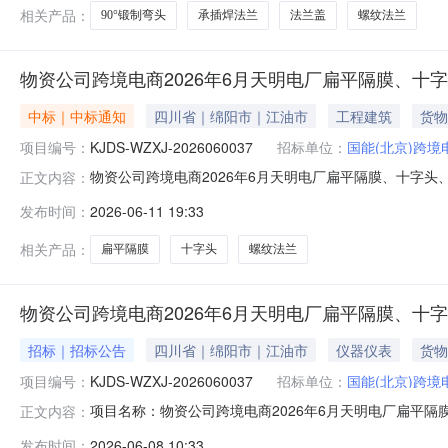
相关产品：
90°锻制弯头
承插焊法兰
法兰盖
螺纹法兰
物资公司跨境电商2026年6月天明电厂扁平隔膜、十
中标｜中标通知
四川省｜绵阳市｜江油市
工程建筑
货物
项目编号：
KJDS-WZXJ-2026060037
招标单位：
国能(北京)跨
物资公司跨境电商2026年6月天明电厂扁平隔膜、十字头、
正文内容：
司二、公告期：2026-06-11至2026-06-14
发布时间：
2026-06-11 19:33
购人采购管理部门负责受理采购投诉。异议接收单位：国能（北京）跨
相关产品：
扁平隔膜
十字头
螺纹法兰
物资公司跨境电商2026年6月天明电厂扁平隔膜、十
招标｜招标公告
四川省｜绵阳市｜江油市
仪器仪表
货物
项目编号：
KJDS-WZXJ-2026060037
招标单位：
国能(北京)跨
项目名称：物资公司跨境电商2026年6月天明电厂扁平隔膜
正文内容：
购人：国能（北京）跨境电商有限公司报价人资格条件：无
发布时间：
2026-06-08 10:33