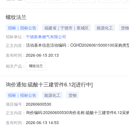
螺纹法兰
招标｜招标公告
福建省｜宁德市｜蕉城区
能源化工
货物
招标单位：
宁德新奥燃气有限公司
活动基本信息活动编码：CGHD202606150001
正文内容：
费用：元投标保证金账号信息：报价开始时间：2026-06-151
发布时间：
2026-06-15 20:13
应商生产地类型：联系方式项目联系人：王敏19890309
相关产品：
螺纹法兰
询价通知:硫酸十三建管件6.12[进行中]
招标｜招标公告
能源化工
货物
项目编号：
20260600530
询价编码:20260600530询价名称:硫酸十三建管件6.1
正文内容：
插焊法兰DN20-CL150(PN20)SOCKETWELDINGFLANGE
发布时间：
2026-06-13 14:53
CL150(PN20)SOCKETWELDINGFLANGECL150(PN20)R