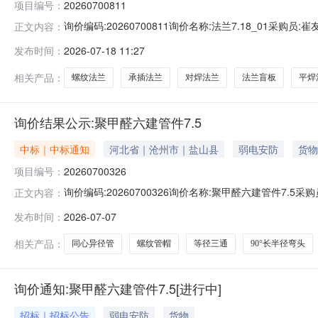
项目编号：
20260700811
询价编码:20260700811询价名称:法兰7.18_01采
正文内容：
304PN1.0DN50RF#HG/T20615片60.00.132026-0
发布时间：
2026-07-18 11:27
20#PN2.5DN100RF#HG/T20615片20.00.132026-
相关产品：
螺纹法兰
承插法兰
对焊法兰
法兰盲板
平焊
询价结果公示:聚甲醛六建管件7.5
中标｜中标通知
河北省｜沧州市｜盐山县
弱电安防
货物
项目编号：
20260700326
询价编码:20260700326询价名称:聚甲醛六建管件7.5
正文内容：
插焊法兰承插焊法兰DN20SOCKETWELDINGFLANGECL30
发布时间：
2026-07-07
DN15SOCKETWELDINGFLANGECL150(PN20)RFNB/T47
相关产品：
同心异径管
螺纹管帽
等径三通
90°长半径弯头
询价通知:聚甲醛六建管件7.5[进行中]
招标｜招标公告
弱电安防
货物