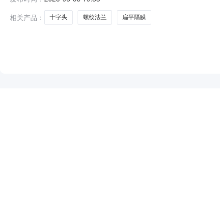
及管道配件-阀门、执行机构的附件及配件;仪器仪表-流量仪
复
相关产品：
十字头
螺纹法兰
扁平隔膜
NEW
HOT
5折起
暂时没有搜索结果…