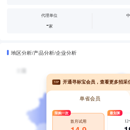
代理单位
-
家
地区分析/产品分析/企业分析
开通寻标宝会员，查看更多招采
VIP
单省会员
限购一次
最划算
1
首月试用
1
14.9