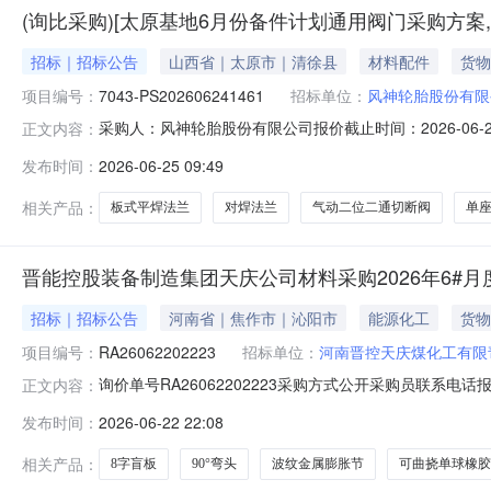
(询比采购)[太原基地6月份备件计划通用阀门采购方案,联系人
招标｜招标公告
山西省｜太原市｜清徐县
材料配件
货物
项目编号：
7043-PS202606241461
招标单位：
风神轮胎股份有限
采购人：风神轮胎股份有限公司报价截止时间：2026-06-2
正文内容：
2026-06-2509:28风神轮胎股份有限公司现就如
发布时间：
2026-06-25 09:49
人见附件1.2项目编号：7043-PS2026062414611.3采购
相关产品：
板式平焊法兰
对焊法兰
气动二位二通切断阀
单
晋能控股装备制造集团天庆公司材料采购2026年6#
招标｜招标公告
河南省｜焦作市｜沁阳市
能源化工
货物
项目编号：
RA26062202223
招标单位：
河南晋控天庆煤化工有限
询价单号RA26062202223采购方式公开采购员联系电话报名
正文内容：
部物料信息物料代码物料名称规格型号品牌采购数量计量单位要求交货期备
发布时间：
2026-06-22 22:08
压缩机除油器改造（五小）TQYDCGJH2026-006#140201
相关产品：
8字盲板
90°弯头
波纹金属膨胀节
可曲挠单球橡胶