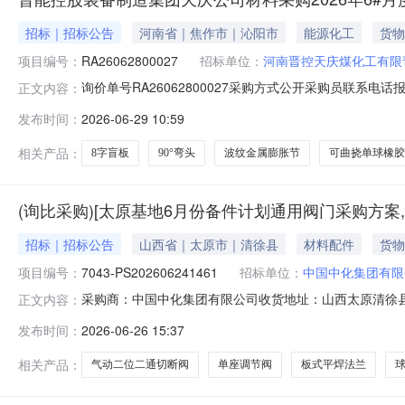
招标｜招标公告
河南省｜焦作市｜沁阳市
能源化工
货物
项目编号：
RA26062800027
招标单位：
河南晋控天庆煤化工有限
询价单号RA26062800027采购方式公开采购员联系电话报名
正文内容：
部物料信息物料代码物料名称规格型号品牌采购数量计量单位要求交货期备
发布时间：
2026-06-29 10:59
压缩机除油器改造（五小）TQYDCGJH2026-006#140201
相关产品：
8字盲板
90°弯头
波纹金属膨胀节
可曲挠单球橡胶
(询比采购)[太原基地6月份备件计划通用阀门采购方案,联系人
招标｜招标公告
山西省｜太原市｜清徐县
材料配件
货物
项目编号：
7043-PS202606241461
招标单位：
中国中化集团有限
采购商：中国中化集团有限公司收货地址：山西太原清徐县商机编号：21
正文内容：
货期要求价格有效期不限询价单编号210029186291
发布时间：
2026-06-26 15:37
称品牌型号采购量是否送样对供应商附言11386458螺纹法兰物料描述
相关产品：
气动二位二通切断阀
单座调节阀
板式平焊法兰