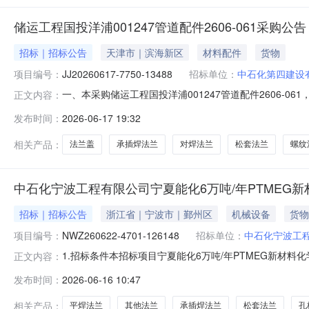
储运工程国投洋浦001247管道配件2606-061采购公告
招标｜招标公告
天津市｜滨海新区
材料配件
货物
项目编号：
JJ20260617-7750-13488
招标单位：
中石化第四建设
一、本采购储运工程国投洋浦001247管道配件2606
正文内容：
JJ20260617-7750-13488三、采购范围序号编码物资数量计量
发布时间：
2026-06-17 19:32
中石化第四建设有限公司物装设备项目工厂/四建储运工程公司本部库
相关产品：
法兰盖
承插焊法兰
对焊法兰
松套法兰
螺纹
中石化宁波工程有限公司宁夏能化6万吨/年PTMEG
招标｜招标公告
浙江省｜宁波市｜鄞州区
机械设备
货物
项目编号：
NWZ260622-4701-126148
招标单位：
中石化宁波工
1.招标条件本招标项目宁夏能化6万吨/年PTMEG新材料化
正文内容：
资金来自国有资金占主导地位，出资比例为100%。该项目
发布时间：
2026-06-16 10:47
万吨/年PTMEG新材料化学品EPC总承包项目/2.2招标范围
相关产品：
平焊法兰
其他法兰
承插焊法兰
松套法兰
孔