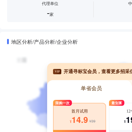
代理单位
-
家
地区分析/产品分析/企业分析
开通寻标宝会员，查看更多招采
VIP
单省会员
限购一次
最划算
1
首月试用
1
14.9
¥39
¥
¥