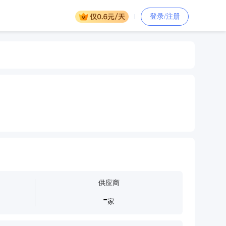
登录/注册
供应商
-
家