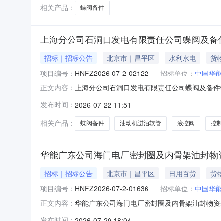
相关产品：
蝶阀备件
上海分公司石洞口发电有限责任公司蝶阀及备件物
招标｜招标公告
北京市｜昌平区
水利水电
货
项目编号：
HNFZ2026-07-2-02122
招标单位：
中国华
上海分公司石洞口发电有限责任公司蝶阀及备件物资项
正文内容：
阀及备件物资项目（8975），采购人为：中国
发布时间：
2026-07-22 11:51
况上海分公司石洞口发电有限责任公司蝶阀及备件
称、规格型
相关产品：
蝶阀备件
油动机进油软管
液控阀
控
华能广东公司海门电厂密封圈及内骨架油封物
招标｜招标公告
北京市｜昌平区
日用百货
货
项目编号：
HNFZ2026-07-2-01636
招标单位：
中国华
华能广东公司海门电厂密封圈及内骨架油封物资采购
正文内容：
本采购项目：华能广东公司海门电厂密封圈及内
发布时间：
2026-07-20 18:04