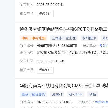
结束时间:2026-07-0909:17更多咨询请点击：
发布时间：
2026-07-09 09:51
相关产品：
蝶阀备件
通备类太钢基地蝶阀备件4项SPOT公开采购工号HE
中标｜中标通知
上海市｜宝山区
材料配件
货
项目编号：
HE9575电话13453403575
招标单位：
欧冶
采购商名称:欧冶工业品采购组织采购标题:通备类太
正文内容：
结束时间:2026-07-0316:43更多咨询请点击：
发布时间：
2026-07-03 17:58
相关产品：
蝶阀备件
华能海南昌江核电有限公司CM纠正性工单(滤
招标｜招标预告
海南省
材料配件
货物
项目编号：
HNFZ2026-06-2-00409
招标单位：
华能海