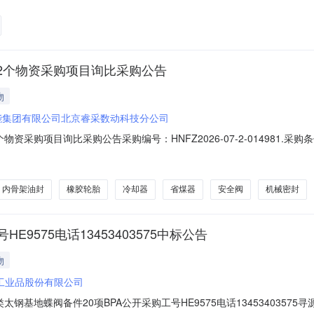
你单位参加询比采购。2.项目概况与采购范围2.1项目概况详见采购公告
2个物资采购项目询比采购公告
物
能集团有限公司北京睿采数动科技分公司
资采购项目询比采购公告采购编号：HNFZ2026-07-2-014981
有限公司北京睿采数动科技分公司，该项目已具备采购条件，现邀请你单位参
采购项目2.2采购范围序号计划号物料编码物料描述物料组物料组名称采
内骨架油封
橡胶轮胎
冷却器
省煤器
安全阀
机械密封
9575电话13453403575中标公告
物
工业品股份有限公司
钢基地蝶阀备件20项BPA公开采购工号HE9575电话1345340357