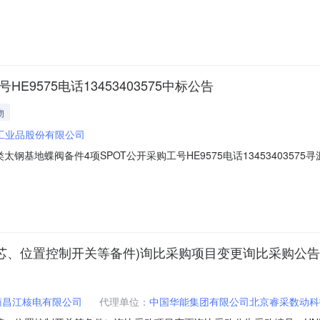
9575电话13453403575中标公告
物
工业品股份有限公司
钢基地蝶阀备件4项SPOT公开采购工号HE9575电话1345340357
芯、位置控制开关等备件)询比采购项目变更询比采购公告
南昌江核电有限公司
代理单位：
中国华能集团有限公司北京睿采数动科