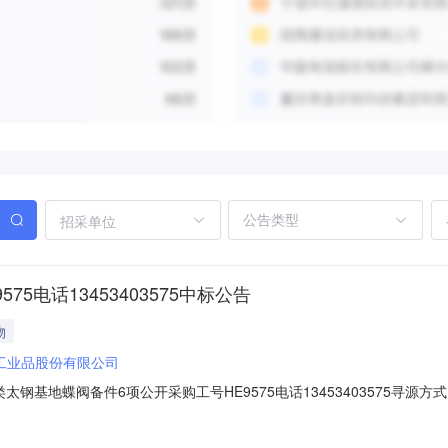
招采单位
5电话13453403575中标公告
物
工业品股份有限公司
钢基地蝶阀备件6项公开采购工号HE9575电话13453403575寻源