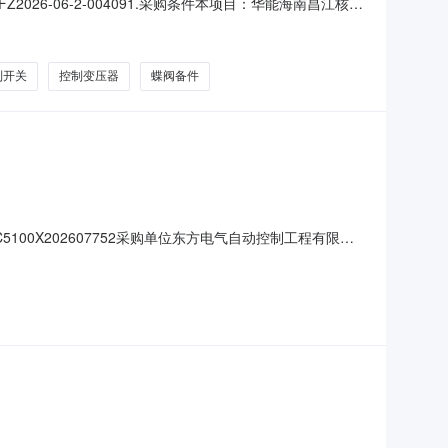
6-06-2-004091.采购条件本项目：华能海南昌江核电
具备采购条件，现进行合格供应商公开询比采购。2.项目
购范围序号计划号物料编码物料描述物料组物料组名称采购明细
制开关
控制变压器
蝶阀备件
5100X202607752采购单位东方电气自动控制工程有限公
-2908:59:44报价截止时间2026-07-
面进行报价。五、联系方式公告发布媒介此公告