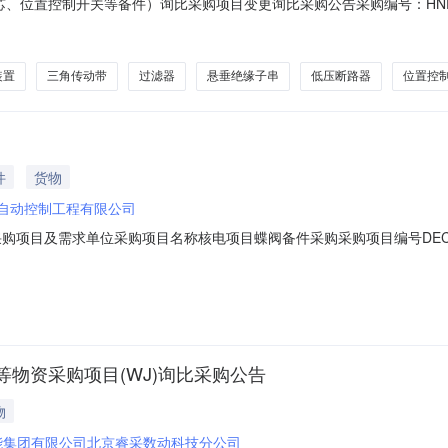
位置控制开关等备件）询比采购项目变更询比采购公告采购编号：HNFZ202
等备件）询比采购项目，采购人为：华能海南昌江核电有限公司，该项目已
括滤芯、位置控制开关等备件共计15项/33件，详见采购清单。2.2采
装置
三角传动带
过滤器
悬垂绝缘子串
低压断路器
位置控
件
货物
自动控制工程有限公司
44一、采购项目及需求单位采购项目名称核电项目蝶阀备件采购采购项目编号DEC
信息三、报价人资格条件受邀请的合格供方四、报价时间报价开始时间2026-06
理平台网址：，登录系统。报价路径：电子采购--供应商自助--投标报价界
物资采购项目(WJ)询比采购公告
物
能集团有限公司北京睿采数动科技分公司