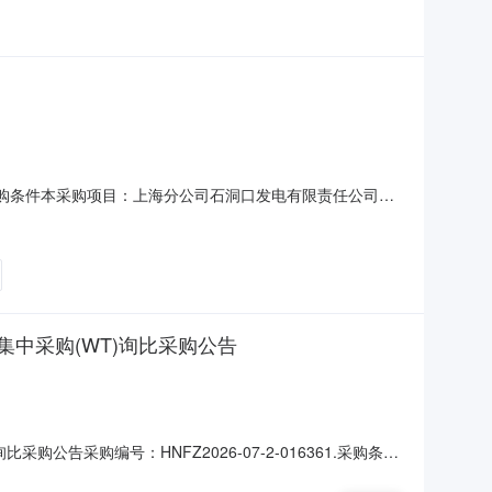
21.采购条件本采购项目：上海分公司石洞口发电有限责任公司蝶
你单位参加询比采购。2.项目概况与采购范围2.1项目概
物料组名称采购明细数量计量单位计量单位描述标段或设备名
中采购(WT)询比采购公告
采购编号：HNFZ2026-07-2-016361.采购条件
采购（WT），采购人为：中国华能集团有限公司北京睿采