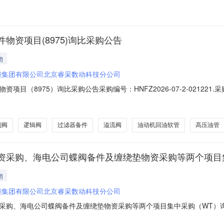
资项目(8975)询比采购公告
物
能集团有限公司北京睿采数动科技分公司
目（8975）询比采购公告采购编号：HNFZ2026-07-2-0212
华能集团有限公司北京睿采数动科技分公司，该项目已具备采购条件，现邀请
物资项目（8975）2.2采购范围序号计划号物料编码物料描述物料组
制阀
逻辑阀
过滤器备件
溢流阀
油动机回油软管
高压油管
资采购、海电公司蝶阀备件及缠绕垫物资采购等两个项目集
物
能集团有限公司北京睿采数动科技分公司
、海电公司蝶阀备件及缠绕垫物资采购等两个项目集中采购（WT）询比采购公告
骨架油封物资采购、海电公司蝶阀备件及缠绕垫物资采购等两个项目集中