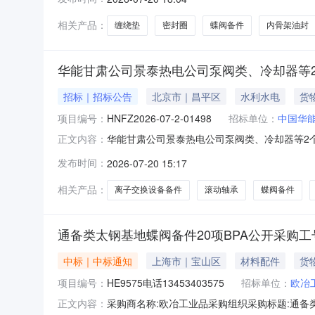
数动科技分公司，该项目已具备采购条件，现邀请
组名称采购明细数量
相关产品：
缠绕垫
密封圈
蝶阀备件
内骨架油封
华能甘肃公司景泰热电公司泵阀类、冷却器等
招标｜招标公告
北京市｜昌平区
水利水电
货
项目编号：
HNFZ2026-07-2-01498
招标单位：
中国华
华能甘肃公司景泰热电公司泵阀类、冷却器等2个物
正文内容：
等2个物资采购项目，采购人为：中国华能集团
发布时间：
2026-07-20 15:17
肃公司景泰热电公司泵阀类、冷却器等2个物资
计划采购时间计划
相关产品：
离子交换设备备件
滚动轴承
蝶阀备件
通备类太钢基地蝶阀备件20项BPA公开采购工号HE
中标｜中标通知
上海市｜宝山区
材料配件
货
项目编号：
HE9575电话13453403575
招标单位：
欧冶
采购商名称:欧冶工业品采购组织采购标题:通备类太
正文内容：