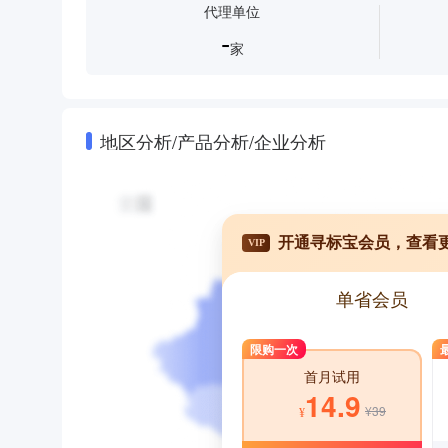
代理单位
-
家
地区分析/产品分析/企业分析
开通寻标宝会员，查看
VIP
单省会员
限购一次
首月试用
14.9
¥39
¥