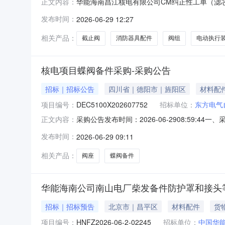
华能海南昌江核电有限公司CM纠正性工单（滤芯、
正文内容：
有限公司CM纠正性工单（滤芯、位置控制开关
发布时间：
2026-06-29 12:27
概况与采购范围2.1项目概况：本次采购范围包
数量计量单位计
相关产品：
截止阀
消防器具配件
阀组
电动执行
核电项目蝶阀备件采购-采购公告
招标｜招标公告
四川省｜德阳市｜旌阳区
材料配
项目编号：
DEC5100X202607752
招标单位：
东方电气
采购公告发布时间：2026-06-2908:59:
正文内容：
司二、项目概况和采购范围详见东方电气采购管理平台
发布时间：
2026-06-29 09:11
0208:59:43报价方法访问东方电气采购管
相关产品：
阀座
蝶阀备件
华能海南公司南山电厂柴发备件防护罩和接头等
招标｜招标预告
北京市｜昌平区
材料配件
货
项目编号：
HNFZ2026-06-2-02245
招标单位：
中国华