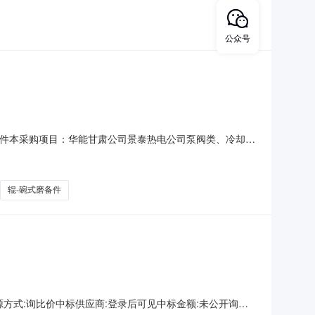
附件2.2采购范围序号计划号物料编码物料描述物料组物料
公众号
.采购条件本采购项目：华能甘肃公司景泰热电公司泵阀类、冷却器
加询比采购。2.项目概况与采购范围2.1项目概况华能甘
购明细数量计量单位计量单位描述标段或设备名称、规格型号
辊-碗式磨备件
5寻源方式:询比价中标供应商:登录后可见中标金额:未公开询单