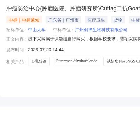
肿瘤防治中心(肿瘤医院、肿瘤研究所)Cuttag二抗Goatanti
中标｜中标通知
广东省｜广州市
医疗卫生
货物
中标
招标单位：
中山大学
中标单位：
广州创择生物科技有限公司
线下采购属于课题组自行购买，根据学校要求，该项采购将
正文内容：
位：肿瘤防治中心（肿瘤医院、肿瘤研究所）采购时间：2026
发布时间：
2026-07-20 14:44
货号规格单价数量总价广州创择生物科技有限公司CheKine乳酸
相关产品：
Puromycin dihydrochloride
L-乳酸钠
试剂盒 NovoNGS C
NEW
HOT
5折起