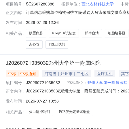
项目编号：
SC2607280388
招标单位：
西北农林科技大学
中标
订单信息采购单位植物保护学院采购人吕淑敏成交供应商杨凌赛齐曼
正文内容：
品牌数量单价一诺冻存管（100个/袋）2ml冻存管甄选5120.00BI胎
发布时间：
2026-07-29 12:26
连盖离心管白鲨易/biosharp125.00一次性有机滤器0.22u
相关产品：
胰蛋白胨
RT-qPCR试剂盒
胎牛血清
细胞培养皿
离心管
TRIzol试剂
J20260721035032郑州大学第一附属医院
中标｜中标通知
河南省｜郑州市｜二七区
医疗卫生
其它
项目编号：
J20260721035032
招标单位：
郑州大学第一附属医院
J20260721035032郑州大学第一附属医院完成时间：2
正文内容：
蛋白酶抑制剂MCEPCR荧光定量试剂盒96t6包郑州莱姆
发布时间：
2026-07-27 10:56
相关产品：
蛋白酶抑制剂
PCR荧光定量试剂盒