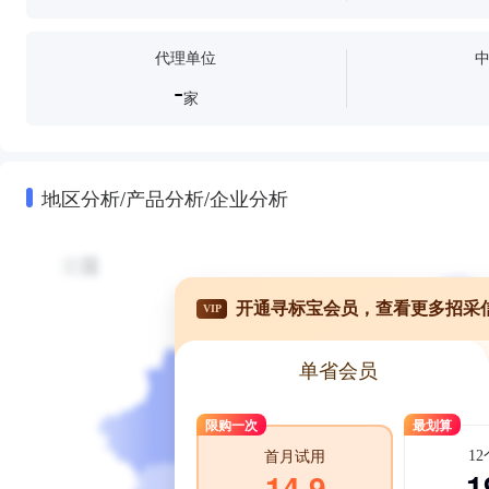
代理单位
-
家
地区分析/产品分析/企业分析
开通寻标宝会员，查看更多招采
VIP
单省会员
限购一次
最划算
1
首月试用
1
14.9