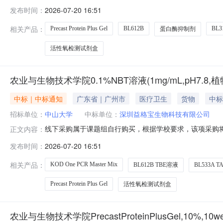
位：农业与生物技术学院采购时间：2026-07-2015:
发布时间：
2026-07-20 16:51
价深圳益格宝生物科技有限公司蛋白酶抑制剂通用型100×BL6
相关产品：
Precast Protein Plus Gel
BL612B
BL3
蛋白酶抑制剂
活性氧检测试剂盒
农业与生物技术学院0.1%NBT溶液(1mg/mL,pH7.8,
中标｜中标通知
广东省｜广州市
医疗卫生
货物
中标
招标单位：
中山大学
中标单位：
深圳益格宝生物科技有限公司
线下采购属于课题组自行购买，根据学校要求，该项采购将
正文内容：
位：农业与生物技术学院采购时间：2026-07-2015:
发布时间：
2026-07-20 16:51
价深圳益格宝生物科技有限公司蛋白酶抑制剂通用型100×BL6
相关产品：
KOD One PCR Master Mix
BL612B TBE溶液
BL533A 
Precast Protein Plus Gel
活性氧检测试剂盒
农业与生物技术学院PrecastProteinPlusGel,10%,10wel