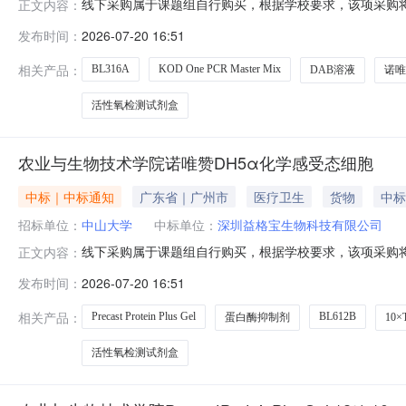
线下采购属于课题组自行购买，根据学校要求，该项采购将
正文内容：
位：农业与生物技术学院采购时间：2026-07-2015:
发布时间：
2026-07-20 16:51
价深圳益格宝生物科技有限公司蛋白酶抑制剂通用型100×BL6
相关产品：
BL316A
KOD One PCR Master Mix
DAB溶液
诺唯
活性氧检测试剂盒
农业与生物技术学院诺唯赞DH5α化学感受态细胞
中标｜中标通知
广东省｜广州市
医疗卫生
货物
中标
招标单位：
中山大学
中标单位：
深圳益格宝生物科技有限公司
线下采购属于课题组自行购买，根据学校要求，该项采购将
正文内容：
位：农业与生物技术学院采购时间：2026-07-2015:
发布时间：
2026-07-20 16:51
价深圳益格宝生物科技有限公司蛋白酶抑制剂通用型100×BL6
相关产品：
Precast Protein Plus Gel
BL612B
蛋白酶抑制剂
10
活性氧检测试剂盒