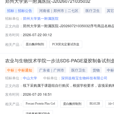
郑州大学第一附属医院-J20260721035032
招标｜招标公告
河南省｜郑州市｜二七区
医疗卫生
其它
招标单位：
郑州大学第一附属医院
郑州大学第一附属医院-J20260721035032序号商品
正文内容：
发布时间：
2026-07-22 00:12
相关产品：
蛋白酶抑制剂
PCR荧光定量试剂盒
农业与生物技术学院一步法SDS-PAGE凝胶制备试剂
中标｜中标通知
广东省｜广州市
医疗卫生
货物
中标
招标单位：
中山大学
中标单位：
深圳益格宝生物科技有限公司
线下采购属于课题组自行购买，根据学校要求，该项采购将
正文内容：
位：农业与生物技术学院采购时间：2026-07-2015:
发布时间：
2026-07-20 16:51
价深圳益格宝生物科技有限公司蛋白酶抑制剂通用型100×BL6
相关产品：
Precast Protein Plus Gel
BL612B
蛋白酶抑制剂
10
活性氧检测试剂盒