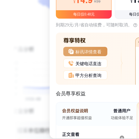
¥39
¥
¥
每日仅0.48元
每日仅
到期29元/月/省自动续费，可随时取消。
标讯详情查看
关键电话直连
甲方分析查询
会员尊享权益