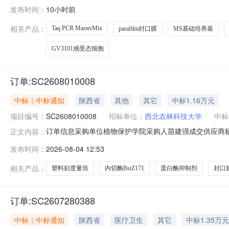
牌数量单价蛋白酶抑制剂Cocktail(不含EDTA，100XDM
发布时间：
10小时前
5420.00甘氨酸博迈德12450.002×TaqPCRMasterMix(含
相关产品：
Taq PCR MasterMix
parafilm封口膜
MS基础培养基
GV3101感受态细胞
订单:SC2608010008
中标｜中标通知
陕西省
其他
其它
中标1.16万元
项目编号：
SC2608010008
招标单位：
西北农林科技大学
中标
订单信息采购单位植物保护学院采购人苗建强成交供应商杨凌农源博
正文内容：
称品牌数量单价内切酶BstZ171赛默飞/ThermoFisher1601.
发布时间：
2026-08-04 12:53
索莱宝/Solarbio11500.00BL630B蛋白酶抑制剂Cocktail(
相关产品：
塑料刻度量筒
内切酶BstZ171
蛋白酶抑制剂
封口
订单:SC2607280388
中标｜中标通知
陕西省
医疗卫生
其它
中标1.35万元