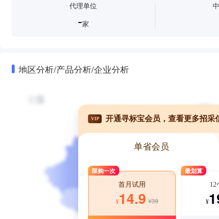
代理单位
-
家
地区分析/产品分析/企业分析
开通寻标宝会员，查看更多招采
VIP
单省会员
限购一次
最划算
1
首月试用
1
14.9
¥39
¥
¥