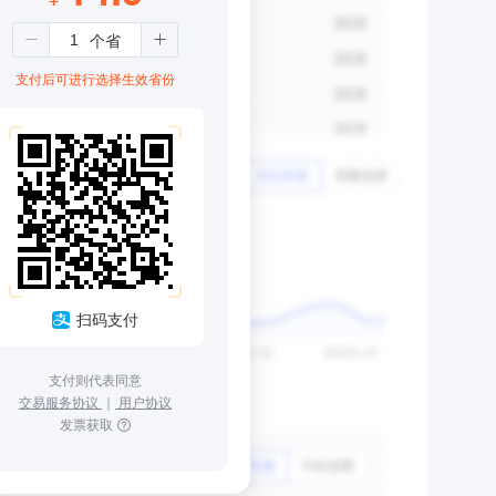
支付后可进行选择生效省份
扫码支付
支付则代表同意
交易服务协议
｜
用户协议
发票获取