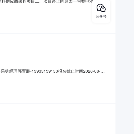
池、润料供应商采购项目二、项目终止的原因一包蓄电池、二包
询问，请按以下方式联系1.采购人信息名称：阜阳市公共交
公共资源交易集团有限公司地址：阜阳市颍州区三清路666号市
公众号
购经理郭育鹏-13933159130报名截止时间2026-08-
货期备注20260810-001蓄电池奥冠、理士、山特
等于0元