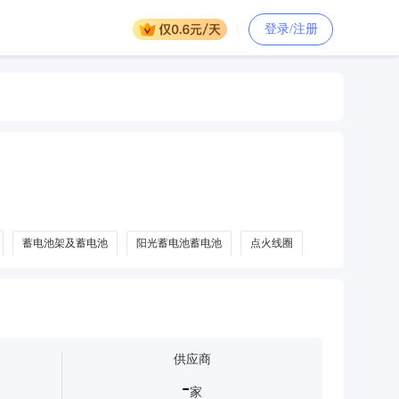
登录/注册
蓄电池架及蓄电池
阳光蓄电池蓄电池
点火线圈
供应商
-
家