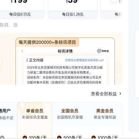
¥
¥
¥
每日仅0.55元
每日仅1.26元
每日仅1.08元
时取消。
查看全部权益