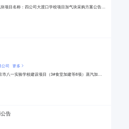
-加气块项目名称：四公司大渡口学校项目加气块采购方案公告公
本招标项目中交第三公路工程局有限公司H13地块新建学校
蒸汽加压混凝土板（ALC）、加气混凝土砌块采购进行公开招
限公司
更多
北京市八一实验学校建设项目（3#食堂加建等8项）蒸汽加压
八一实验学校建设项目竞争谈判(谈判编号：CR24BJ-JC-
设项目经理部会议室进行了响应文件开启会
判公告