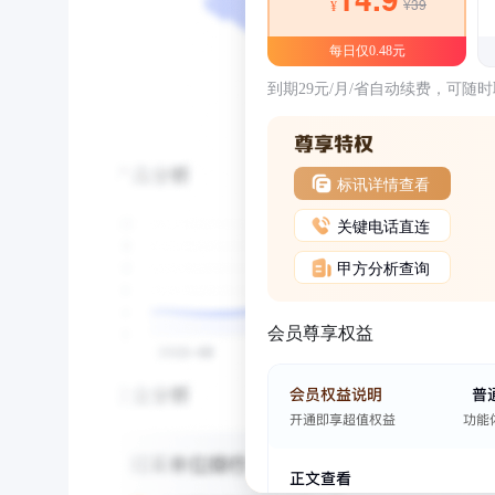
¥39
¥
每日仅0.48元
到期29元/月/省自动续费，可随
标讯详情查看
关键电话直连
甲方分析查询
会员尊享权益