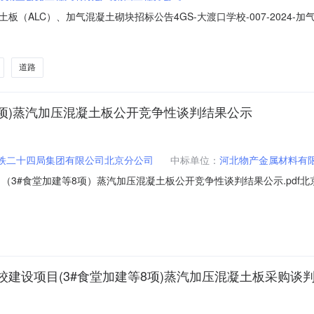
（ALC）、加气混凝土砌块招标公告4GS-大渡口学校-007-2024
压混凝土板（ALC）、加气混凝土砌块招标公告公告内容：1.招标条件
部，资金来自业主自筹，出资比例为100%。该项目已具备招标条件，现对
道路
8项)蒸汽加压混凝土板公开竞争性谈判结果公示
铁二十四局集团有限公司北京分公司
中标单位：
河北物产金属材料有
（3#食堂加建等8项）蒸汽加压混凝土板公开竞争性谈判结果公示.pdf
J-JC-2023-BYSYXX07各供应商:中铁二十四局集团有限公司北京市
010:00:00，在北京市延庆区中铁二十四局集团有限公司北京市八一实验学校建
建设项目(3#食堂加建等8项)蒸汽加压混凝土板采购谈