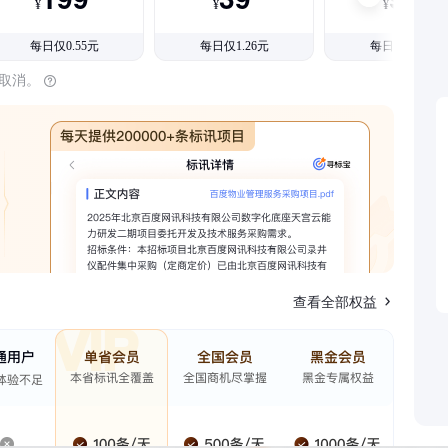
¥
¥
¥
每日仅0.55元
每日仅1.26元
每日仅1.08元
时取消。
查看全部权益