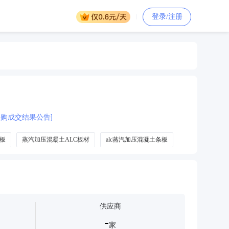
登录/注册
购成交结果公告]
板
蒸汽加压混凝土ALC板材
alc蒸汽加压混凝土条板
供应商
-
家