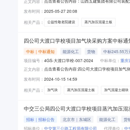
点击查看公告内容：山西五建集团有限公司装配式
正文内容：
装配式建筑工程公司定襄县公益性敬老院建设项
发布时间：
2025-05-27 20:08
凝土板（ALC）采购已具备招标条件，资金来源
襄县公益性敬老院建设项目蒸汽加
相关产品：
公益性敬老院建设
蒸汽加压混凝土板
四公司大渡口学校项目加气块采购方案中标通
中标｜中标通知
能源化工
货物
中标245.55万
项目编号：
4GS-大渡口学校-007-2024
中标单位：
重庆
点击查看公告内容:四公司大渡口学校项目加气块
正文内容：
（ALC）、加气混凝土砌块投标文件已被我方接受，
发布时间：
2024-10-15 14:59
元整）请你方在接此通知后，按照招标文件要求
H13
相关产品：
加气块
蒸汽加压混凝土板
加气混凝土砌块
中交三公局四公司大渡口学校项目蒸汽加压混凝
招标｜招标公告
北京市｜东城区
能源化工
货
招标单位：
中交第三公路工程局有限公司
代理单位：
中