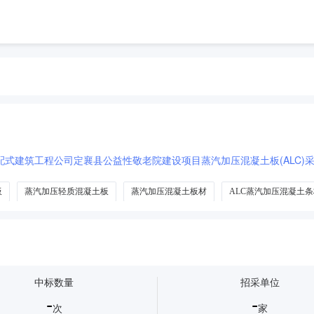
配式建筑工程公司定襄县公益性敬老院建设项目蒸汽加压混凝土板(ALC)采
板
蒸汽加压轻质混凝土板
蒸汽加压混凝土板材
ALC蒸汽加压混凝土条
中标数量
招采单位
-
-
次
家