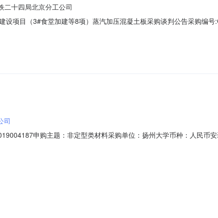
铁二十四局北京分工公司
目（3#食堂加建等8项）蒸汽加压混凝土板采购谈判公告采购编号:CR24BJ
目，采购人为中铁二十四局北京分工公司，谈判项目资金来自财政资金，出
工程概况与采购内容中铁二十四局集团有限公司北京市八一实验学校建设
公司
2019004187申购主题：非定型类材料采购单位：扬州大学币种：人
结果后7天内签约合同收货地址：******备注说明：1、蒸压加气混凝土墙
产品证书》，见附件；3、经比较4家供应商，所选供应商价格最低，比较