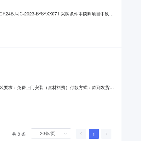
-JC-2023-BYSYXX071.采购条件本谈判项目中铁二
资比例为100%，建设资金已落实。该项目已具备谈判条
项目，根据市场资源境况，为本施工项目提供采购服务和供应
民币安装要求：免费上门安装（含材料费）付款方式：款到发货预
板属于非定型类材料，需要实验要求的尺寸和强度进行定制；2、
材料见附件；4、经费不足部分由合作单位补充。具体信
共 8 条
1