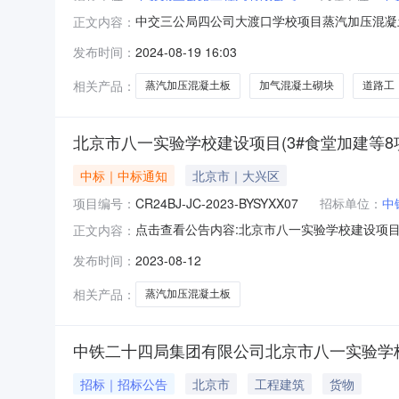
中交三公局四公司大渡口学校项目蒸汽加压混凝土板
正文内容：
告标题：中交三公局四公司大渡口学校项目蒸汽加
发布时间：
2024-08-19 16:03
及H13地块西侧道路工程EPC总承包项目经理
标。招标人为中
相关产品：
蒸汽加压混凝土板
加气混凝土砌块
道路工
北京市八一实验学校建设项目(3#食堂加建等
中标｜中标通知
北京市｜大兴区
项目编号：
CR24BJ-JC-2023-BYSYXX07
招标单位：
中
点击查看公告内容:北京市八一实验学校建设项目
正文内容：
混凝土板公开竞争性谈判结果公示谈判编号：CR24B
发布时间：
2023-08-12
2023-BYSYXX07)已于2023-08-1
相关产品：
蒸汽加压混凝土板
中铁二十四局集团有限公司北京市八一实验学校
招标｜招标公告
北京市
工程建筑
货物