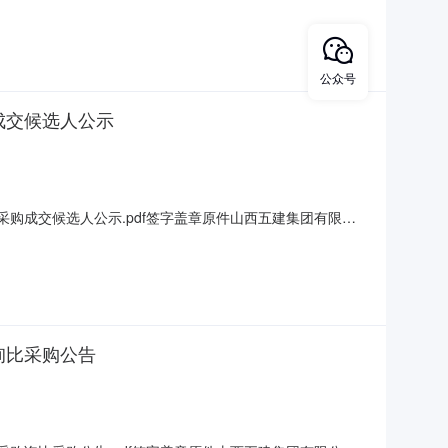
公司受山西五建集团有限公司委托，于2025年6月3日对山
25-B01)进行询比采购，现将成交结果公告如下:一、成交
公众号
成交候选人公示
购成交候选人公示.pdf签字盖章原件山西五建集团有限公
5-B01）公示开始时间：2025年6月3日公示结束时间：
公司装配式建筑工程公司定襄县公益性敬老院建设项目蒸汽加压
询比采购公告