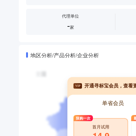
代理单位
-
家
地区分析/产品分析/企业分析
开通寻标宝会员，查看
VIP
单省会员
限购一次
首月试用
14.9