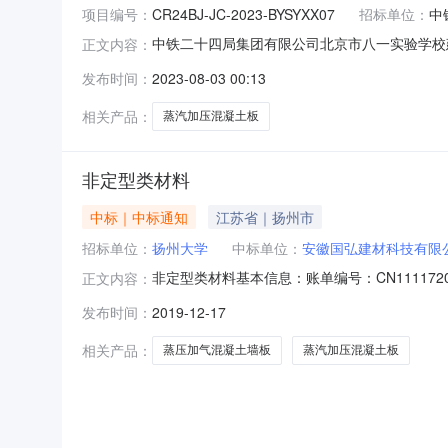
项目编号：
CR24BJ-JC-2023-BYSYXX07
招标单位：
中
中铁二十四局集团有限公司北京市八一实验学校建设项
正文内容：
十四局集团有限公司北京市八一实验学校建设项
发布时间：
2023-08-03 00:13
件，现对人防门采购进行公开竞争性谈判。2.
保障，遵循优质优
相关产品：
蒸汽加压混凝土板
非定型类材料
中标｜中标通知
江苏省｜扬州市
招标单位：
扬州大学
中标单位：
安徽国弘建材科技有限
非定型类材料基本信息：账单编号：CN11117
正文内容：
算/成交总额：49560.0送货时间：发布竞价
发布时间：
2019-12-17
需要有市场准入资格——《安徽省新型墙体材料
息：采购项：蒸
相关产品：
蒸压加气混凝土墙板
蒸汽加压混凝土板