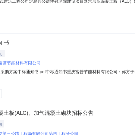
建筑工程公司定襄县公益性敬老院建设项目蒸汽加压混凝土板（ALC）采
目蒸汽加压混凝土板（ALC）采购询比采购公告山西五建集团有限公司
为单位自筹，现公开邀请供应商参加询比采购活动。1.采购项目简介1.
知书
元
富普节能材料有限公司
采购方案中标通知书.pdf中标通知书重庆富普节能材料有限公司：你方于
招标编号：4GS-大渡口学校-007-2024-加气块，包件2确定为中标人。
及投标承诺书携带相关手续，与我公司大渡口学校项目签订供货合同。特
土板(ALC)、加气混凝土砌块招标公告
物
交第三公路工程局有限公司第四工程分公司