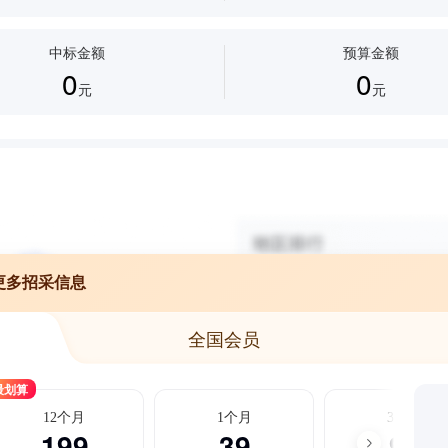
中标金额
预算金额
0
0
元
元
更多招采信息
全国会员
最划算
12个月
1个月
3个月
199
39
99