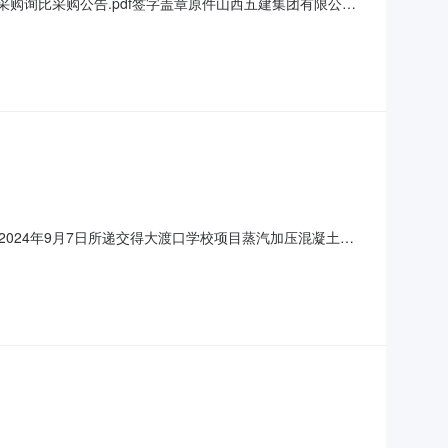
购询比采购公告.pdf签字盖章原件山西五建集团有限公司
装配式建筑工程公司定襄县公益性敬老院建设项目蒸汽加压混
1采购项目名称：山西五建集团有限公司装配式建筑工程公司定
2024年9月7日所递交得大渡口学校项目蒸汽加压混凝土板
中标价：2,455,500.00元（大写：贰佰肆拾伍万伍仟伍佰
此通知！中交第三公路工程局有限公司H13地块新建学校及