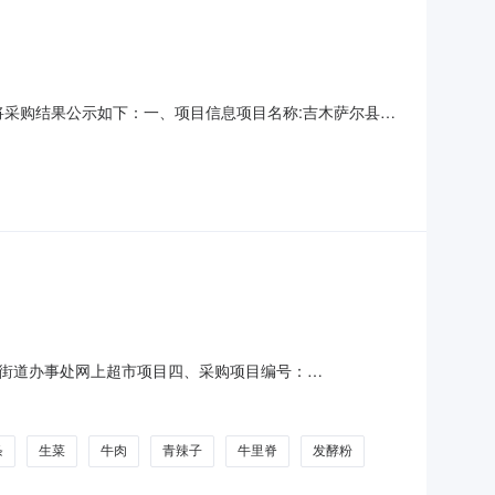
，现将采购结果公示如下：一、项目信息项目名称:吉木萨尔县民
联系电话:/采购计划文号:采购计划金额（元）:项目所在行政区
购单位名称:吉木萨尔县民政局采购单位地址:
街道办事处网上超市项目四、采购项目编号：
数量单价(元)总价(元)1淀粉及淀粉制品发酵粉无品牌发酵粉包
粉制品无品牌淀粉千克1.00885新鲜蔬菜/蔬菜制
条
生菜
牛肉
青辣子
牛里脊
发酵粉