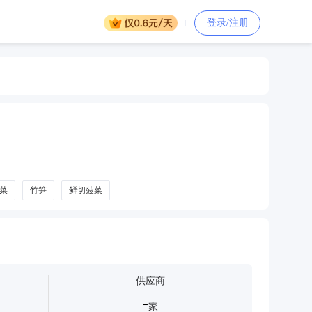
登录/注册
菜
竹笋
鲜切菠菜
供应商
-
家