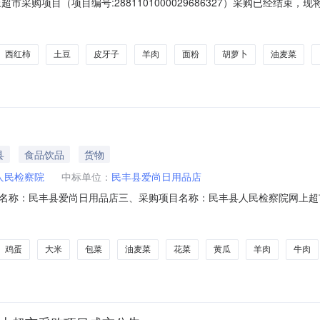
市采购项目（项目编号:2881101000029686327）采购已经结束
目项目编号:2881101000029686327项目联系人:吴格日乐图项目联系
区划名称:和田地区本级报价起止时间:-二、采购单位信息采购单位名称:民
西红柿
土豆
皮牙子
羊肉
面粉
胡萝卜
油麦菜
县
食品饮品
货物
人民检察院
中标单位：
民丰县爱尚日用品店
：民丰县爱尚日用品店三、采购项目名称：民丰县人民检察院网上超市项目四、
合同内容：序号标项名称规格型号单位数量单价(元)总价(元)1新鲜蔬菜/蔬菜制品
6.18L葵花籽油葵花仁油/桶1桶鲁花6.18L桶12.0011013204柴火大院
鸡蛋
大米
包菜
油麦菜
花菜
黄瓜
羊肉
牛肉