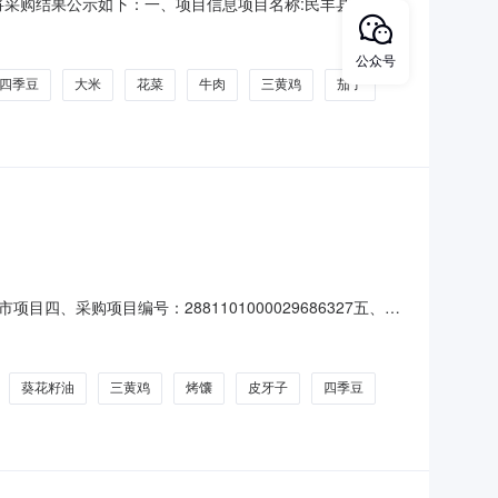
，现将采购结果公示如下：一、项目信息项目名称:民丰县人民检
电话:0903-6750287采购计划文号:采购计划金额（元）:
丰县人民检察院采购单位地址:民丰
公众号
四季豆
大米
花菜
牛肉
三黄鸡
茄子
采购项目编号：2881101000029686327五、合
本地新鲜菠菜/kg无品牌菠菜公斤30.0051502蛋/蛋制品本地
米类五常稻香
葵花籽油
三黄鸡
烤馕
皮牙子
四季豆