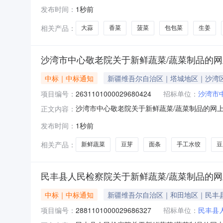
2861101000029686060五、合同编号：
发布时间：
1秒前
20.00102002本地郎新鲜蔬菜/蔬菜制品大葱本
相关产品：
大蒜
香菜
菠菜
包包菜
生姜
沙湾市中心敬老院关于新鲜蔬菜/蔬菜制品的
中标｜中标通知
新疆维吾尔自治区｜塔城地区｜沙湾
项目编号：
2631101000029680424
招标单位：
沙湾市
沙湾市中心敬老院关于新鲜蔬菜/蔬菜制品的网上超
正文内容：
老院关于新鲜蔬菜/蔬菜制品的网上超市采购项目采购
发布时间：
1秒前
码:654223项目所在行政区划名称:新疆维吾
相关产品：
新鲜蔬菜
豆芽
面条
手工水饺
豆
民丰县人民检察院关于新鲜蔬菜/蔬菜制品的
中标｜中标通知
新疆维吾尔自治区｜和田地区｜民丰
项目编号：
2881101000029686327
招标单位：
民丰县