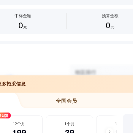
中标金额
预算金额
0
0
元
元
更多招采信息
全国会员
最划算
12个月
1个月
3个月
199
39
99