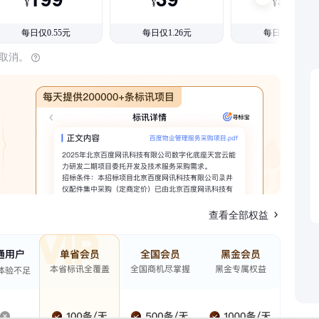
¥
¥
¥
每日仅0.55元
每日仅1.26元
每日仅1.08元
时取消。
查看全部权益