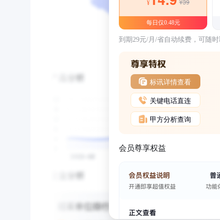
¥39
¥
每日仅0.48元
到期29元/月/省自动续费，可随
标讯详情查看
关键电话直连
甲方分析查询
会员尊享权益