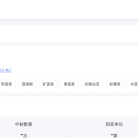
公告]
军菠菜
菠菜鲜
矿菠菜
黄菠菜
欣驱虫苋
炒通菜
水菠
中标数量
招采单位
-
-
次
家