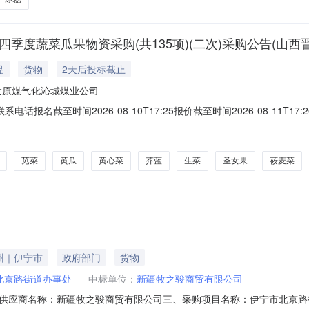
四季度蔬菜瓜果物资采购(共135项)(二次)采购公告(山
品
货物
2天后投标截止
太原煤气化沁城煤业公司
联系电话报名截至时间2026-08-10T17:25报价截至时间2026-08-1
求交货期备注黄瓜散称2400.0kg2027-01-01乳瓜散称120.0kg2027
-01-01青西红柿散称300.0kg2027-0
苋菜
黄瓜
黄心菜
芥蓝
生菜
圣女果
莜麦菜
州｜伊宁市
政府部门
货物
北京路街道办事处
中标单位：
新疆牧之骏商贸有限公司
供应商名称：新疆牧之骏商贸有限公司三、采购项目名称：伊宁市北京路