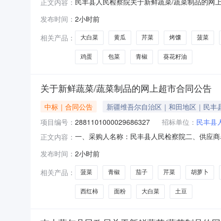
民丰县人民检察院关于新鲜蔬菜/蔬菜制品的网上超
正文内容：
察院关于新鲜蔬菜/蔬菜制品的网上超市采购项目采购项
发布时间：
2小时前
项目所在行政区划编码:653299项目所在行政
相关产品：
大白菜
黄瓜
芹菜
烤馕
菠菜
鸡蛋
包菜
青椒
葵花籽油
关于新鲜蔬菜/蔬菜制品的网上超市合同公告
中标｜合同公告
新疆维吾尔自治区｜和田地区｜民丰
项目编号：
2881101000029686327
招标单位：
民丰县
一、采购人名称：民丰县人民检察院二、供应商名称
正文内容：
同编号：11N10430848A20263602六、
发布时间：
2小时前
新鲜鸡蛋/盘无品牌新鲜鸡蛋托10.00202003鲁花
相关产品：
菠菜
青椒
茄子
芹菜
胡萝卜
西红柿
面粉
大白菜
土豆