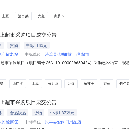
11N010240374202615801六、合同内容：序号标项名称规格型号单位数
地郎大葱公斤20.004803本地郎干货/土特产生姜本地郎生姜公斤10.001
土豆
油白菜
大葱
青萝卜
网上超市采购项目成交公告
区
货物
中标1185元
中心敬老院
中标单位：
沙湾县优购时刻百货超市
市采购项目（项目编号:2631101000029680424）采购已经结束
项目项目编号:2631101000029680424项目联系人:陆娟项目联系
尔自治区塔城地区沙湾市报价起止时间:-二、采购单位信息采购单位名称:沙
腐
西红柿
土豆
长豇豆
菠菜
长茄子
香菜
包包
网上超市采购项目成交公告
县
食品饮品
货物
中标1.87万元
人民检察院
中标单位：
民丰县爱尚日用品店