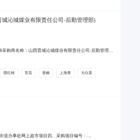
西晋城沁城煤业有限责任公司-后勤管理部)
1T17:26采购商名称：山西晋城沁城煤业有限责任公司-后勤管理部
-01-01丝瓜散称240.0kg2027-01-01苦瓜散称
西红柿
苦瓜
香椿
上海青
大白菜
街道办事处网上超市项目四、采购项目编号：