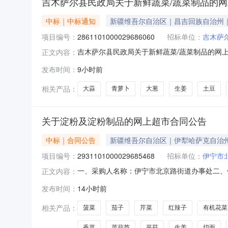
吉木萨尔县民政局关于新鲜蔬菜/蔬菜制品的
中标｜中标通知
新疆维吾尔自治区｜昌吉回族自治州
项目编号：
2861101000029686060
招标单位：
吉木萨
吉木萨尔县民政局关于新鲜蔬菜/蔬菜制品的网上超
正文内容：
政局关于新鲜蔬菜/蔬菜制品的网上超市采购项目采购
发布时间：
9小时前
划编码:652327项目所在行政区划名称:新疆
相关产品：
大蒜
青萝卜
大葱
生姜
土豆
关于淀粉及淀粉制品的网上超市合同公告
中标｜合同公告
新疆维吾尔自治区｜伊犁哈萨克自治
项目编号：
2931101000029685468
招标单位：
伊宁市
一、采购人名称：伊宁市北京路街道办事处二、
正文内容：
2931101000029685468五、合同编号：
发布时间：
14小时前
5.002102新鲜蔬菜/蔬菜制品-生菜无品牌生菜千
相关产品：
菠菜
茄子
芹菜
红辣子
有机花菜
香菜
菜葫芦
平菇
生姜
切面