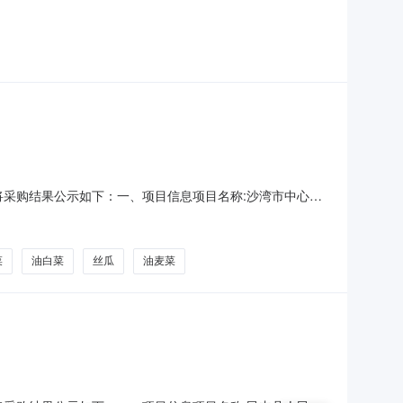
量单价(元)总价(元)1本地郎新鲜蔬菜/蔬菜制品大蒜本地郎大蒜千克
11104本地郎新鲜蔬菜/蔬菜制品油白菜1kg本地郎
，现将采购结果公示如下：一、项目信息项目名称:沙湾市中心敬
电话:/采购计划文号:采购计划金额（元）:项目所在行政区划编
湾市中心敬老院采购单位地址:沙湾市桃园街道
菜
油白菜
丝瓜
油麦菜