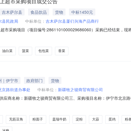
网上超市采购项目成交公告
｜吉木萨尔县
食品饮品
货物
中标1450元
尔县民政局
中标单位：
吉木萨尔县厦们兴海产品商行
市采购项目（项目编号:2861101000029686060）采购已经结束
项目项目编号:2861101000029686060项目联系人:福利中心项目
维吾尔自治区昌吉回族自治州吉木萨尔县报价起止时间:-二、采购单位信息采
油白菜
菠菜
包包菜
香菜
州｜伊宁市
政府部门
货物
北京路街道办事处
中标单位：
新疆牧之骏商贸有限公司
供应商名称：新疆牧之骏商贸有限公司三、采购项目名称：伊宁市北京路
11NB1P76130Y202619406六、合同内容：序号标项名称规格型号单位
克2.00122431淀粉及淀粉制品-粉面子无品牌1千克2.009184淀粉及淀
无筋豆角
粉面子
盖瑞牛奶
淀粉
大蒜
蛋鸡
粉
冰糖