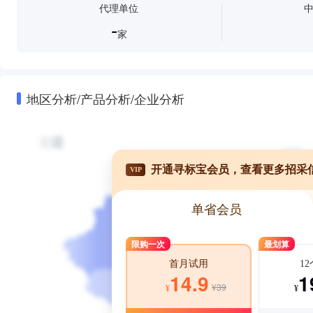
代理单位
-
家
地区分析/产品分析/企业分析
开通寻标宝会员，查看更多招采
VIP
单省会员
限购一次
最划算
1
首月试用
1
14.9
¥39
¥
¥