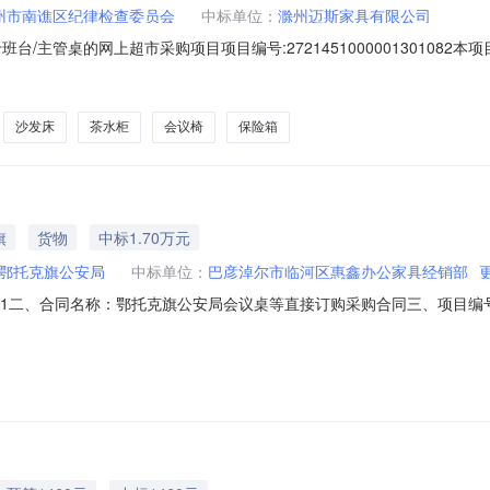
州市南谯区纪律检查委员会
中标单位：
滁州迈斯家具有限公司
台/主管桌的网上超市采购项目项目编号:272145100000130108
主管桌的网上超市采购项目采购项目项目编号:272145100000130
地址:/三、成交信息交易方式:议价采购成交日期:2026年8月7日总成交
沙发床
茶水柜
会议椅
保险箱
旗
货物
中标1.70万元
鄂托克旗公安局
中标单位：
巴彦淖尔市临河区惠鑫办公家具经销部
182051二、合同名称：鄂托克旗公安局会议桌等直接订购采购合同三、项目编号：E
鄂托克旗公安局地址：内蒙古自治区鄂尔多斯市鄂托克旗鄂托克旗本级鄂托克
区东环街道联系方式：15047892101六、合同主要信息主要标的名