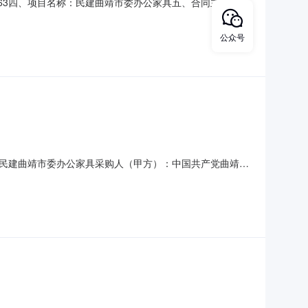
2601463四、项目名称：民建曲靖市委办公家具五、合同主体采购
71供应商（乙方）：曲靖市麒麟区华荣家具店地址：曲靖市麒
等物品主要标的数量：13主要标的单价：1097
公众号
3项目名称：民建曲靖市委办公家具采购人（甲方）：中国共产党曲靖市
0.00元合同签订日期：2026-08-04合同公告日期：
：中国共产党曲靖市委员会统一战线工作部关于书