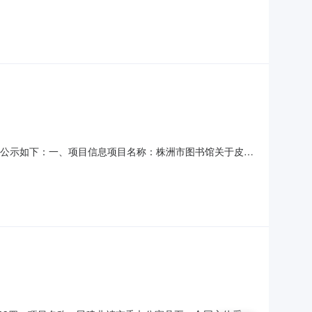
080组1.00620620服务要求或标的基本概况：七、其它事
9号2、供应商名称：抚州联雪贸易有限公
购结果公示如下：一、项目信息项目名称：株洲市图书馆关于皮艺
区划名称：株洲市本级报价起止时间：-二、采购单位信息采购单位
807347采购单位预算编码：150003三、成