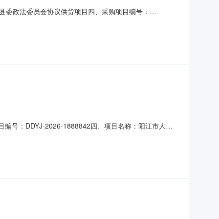
县委政法委员会协议供货项目四、采购项目编号：
数量单价(元)总价(元)1三味书屋简约茶水柜员工柜油漆矮柜餐边柜厨
购人名称：中共南丰县委政法委员会联系人：付振坤联系电话：
：DDYJ-2026-1888842四、项目名称：阳江市人民
区东风二路60号联系方式：0662-2331327供应商
90六、合同主要信息主要标的名称：保密柜规格型号（