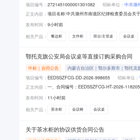
项目编号：
2721451000001301082
招标单位：
中共滁
项目名称:中共滁州市南谯区纪律检查委员会关于班
正文内容：
目名称:中共滁州市南谯区纪律检查委员会关于班台/
发布时间：
9小时前
位名称:中共滁州市南谯区纪律检查委员会采购单位
相关产品：
餐边柜
文件柜
班台/主管桌
会议桌
鄂托克旗公安局会议桌等直接订购采购合同
中标｜合同公告
内蒙古自治区｜鄂尔多斯市｜鄂托克
项目编号：
EEDSSZFCG-DD-2026-998655
招标单位：
一、合同编号：EEDSSZFCG-HT-2026-1
正文内容：
旗公安局采购订单五、合同主体采购人（甲方）：
发布时间：
11小时前
巴彦淖尔市临河区惠鑫办公家具经销部地址：临河
相关产品：
茶水柜
会议椅
会议桌
关于茶水柜的协议供货合同公告