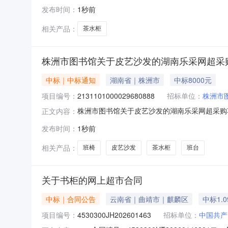
号：2026M0807361099000004六、合
发布时间：
1秒前
项：无八、联系方式1、采购人名称：抚州市公安局
相关产品：
茶水柜
株洲市图书馆关于皮艺沙发的湖南乐采网超采
中标｜中标通知
湖南省｜株洲市
中标8000元
项目编号：
2131101000029680888
招标单位：
株洲市
株洲市图书馆关于皮艺沙发的湖南乐采网超采购项目
正文内容：
沙发的湖南乐采网超采购项目项目编号：213110
发布时间：
1秒前
名称：株洲市图书馆采购单位地址：株洲市建设中路
相关产品：
班椅
皮艺沙发
茶水柜
班台
关于书柜的网上超市合同
中标｜合同公告
云南省｜曲靖市｜麒麟区
中标1.
项目编号：
4530300JH202601463
招标单位：
中国共产