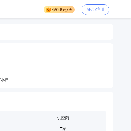
登录/注册
茶水柜
供应商
-
家