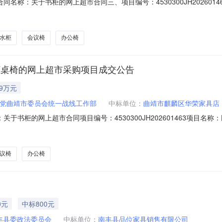
01二、合同名称：关于书柜的网上超市合同三、项目编号：4530300JH20
作部地址：曲靖市政协大楼（玄坛路72号）联系方式：183088177
六、合同主要信息主要标的名称：办公家具规格型号（或服务要求）：办公桌椅
水柜
会议椅
办公椅
关于书柜桌椅的网上超市采购项目成交公告
09万元
党曲靖市委员会统一战线工作部
中标单位：
曲靖市麒麟区华荣家具店
合同名称：关于书柜的网上超市合同项目编号：4530300JH20260146
区华荣家具店所属地域：曲靖市所属行业：中国共产党机关合同金额：1097
公示：采购公告（或单一来源审核前公示）：专家抽取记录：中标、成交公告
议椅
办公椅
0元
中标800元
丰县委政法委员会
中标单位：
南丰县品位家具销售有限公司