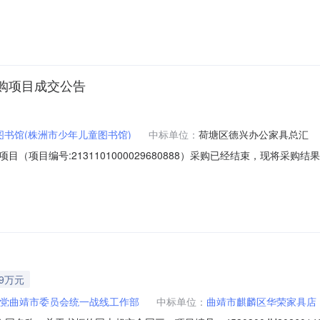
同内容：序号标项名称规格型号单位数量单价(元)总价(元)1广立茶水柜广立CSG
联系人：曾宪辉联系电话：1880794****传真：地址：迎宾大道109
购项目成交公告
图书馆(株洲市少年儿童图书馆)
中标单位：
荷塘区德兴办公家具总汇
（项目编号:2131101000029680888）采购已经结束，现将采
1000029680888项目所在行政区划编码：430299项目所在行政
658号（市文化园内））采购单位统一社会信用代码或组织机构代码：448
09万元
党曲靖市委员会统一战线工作部
中标单位：
曲靖市麒麟区华荣家具店