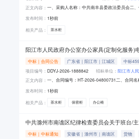
一、采购人名称：中共南丰县委政法委员会二、
正文内容：
2161401000006684956五、合同编号：
发布时间：
1秒前
房备餐柜三门三味书屋ZWCSG-01件1.00
相关产品：
茶水柜
阳江市人民政府办公室办公家具(定制化服务)
中标｜合同公告
广东省｜阳江市｜江城区
中标45
项目编号：
DDYJ-2026-1888842
招标单位：
阳江市人
一、合同编号：HT-2026-04800731二、
正文内容：
政府办公室办公家具（定制化服务）定点采购五、合
发布时间：
1秒前
（乙方）：阳江市日进办公设备有限公司地址：阳
相关产品：
茶水柜
保密柜
办公椅
中共滁州市南谯区纪律检查委员会关于班台/
中标｜中标通知
安徽省｜滁州市｜南谯区
货物