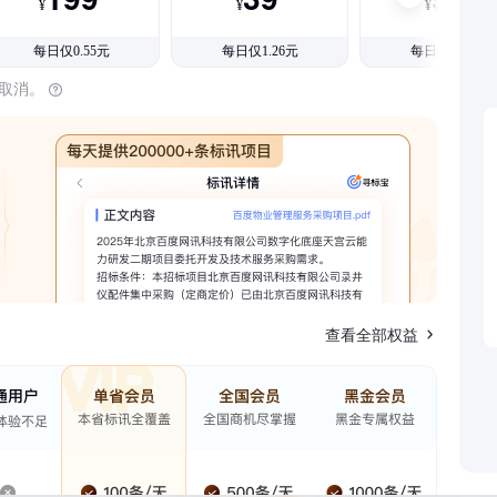
¥
¥
¥
每日仅0.55元
每日仅1.26元
每日仅1.08元
时取消。
查看全部权益