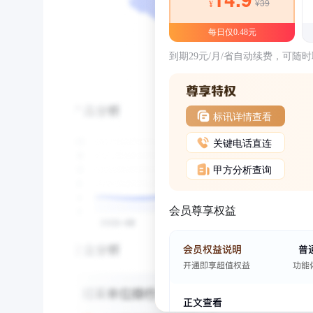
¥39
¥
每日仅0.48元
到期29元/月/省自动续费，可随
标讯详情查看
关键电话直连
甲方分析查询
会员尊享权益