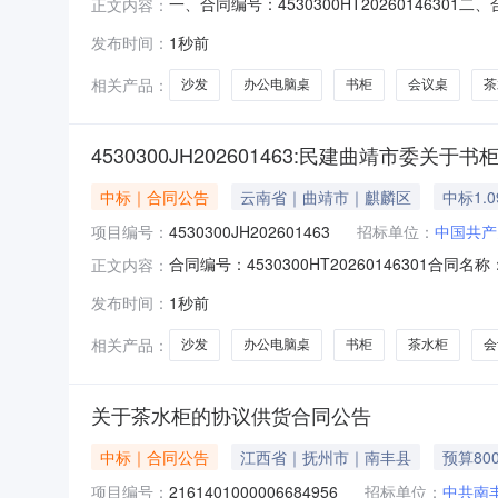
一、合同编号：4530300HT202601463
正文内容：
人（甲方）：中国共产党曲靖市委员会统一战线工
发布时间：
1秒前
麟区曲纺家具城联系方式：13887160814
相关产品：
沙发
办公电脑桌
书柜
会议桌
茶
4530300JH202601463:民建曲靖市委
中标｜合同公告
云南省｜曲靖市｜麒麟区
中标1.
项目编号：
4530300JH202601463
招标单位：
中国共产
合同编号：4530300HT20260146301
正文内容：
委员会统一战线工作部供应商（乙方）：曲靖市麒麟
发布时间：
1秒前
2026-08-08代理机构：进口产品审核前
相关产品：
沙发
办公电脑桌
书柜
茶水柜
会
关于茶水柜的协议供货合同公告
中标｜合同公告
江西省｜抚州市｜南丰县
预算80
项目编号：
2161401000006684956
招标单位：
中共南