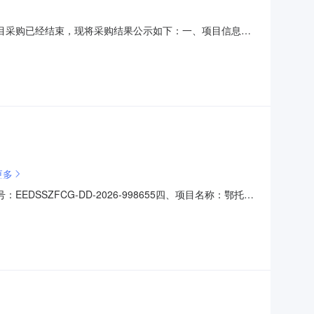
2本项目采购已经结束，现将采购结果公示如下：一、项目信息项
1082项目联系人:徐鹏飞采购计划信息:二、采购单位信息采购单
金额（元）:70816（人民币）成交供应商
更多
EDSSZFCG-DD-2026-998655四、项目名称：鄂托克
旗公安局联系方式：15804898080供应商（乙方）：
称：蒙西派出所采购办公用品规格型号（或服务