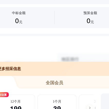
中标金额
预算金额
0
0
元
元
更多招采信息
全国会员
最划算
12个月
1个月
3个月
199
39
99