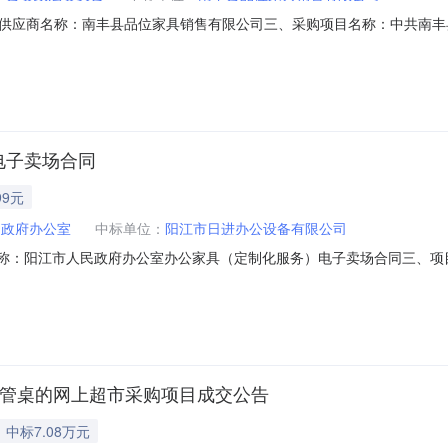
供应商名称：南丰县品位家具销售有限公司三、采购项目名称：中共南丰
2026M0807361023000003六、合同内容：序号标项名称规格型号单位
800800服务要求或标的基本概况：七、其它事项：无八、联系方式1、采
电子卖场合同
99元
民政府办公室
中标单位：
阳江市日进办公设备有限公司
合同名称：阳江市人民政府办公室办公家具（定制化服务）电子卖场合同三、项目编号
同主体采购人（甲方）：阳江市人民政府办公室地址：广东省_阳江市_江城
江市江城区西平路107路后门中源嘉园一号房联系方式：137516098
主管桌的网上超市采购项目成交公告
中标7.08万元