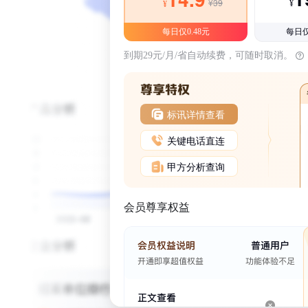
¥39
¥
¥
每日仅0.48元
每日仅
到期29元/月/省自动续费，可随时取消。
标讯详情查看
关键电话直连
甲方分析查询
会员尊享权益