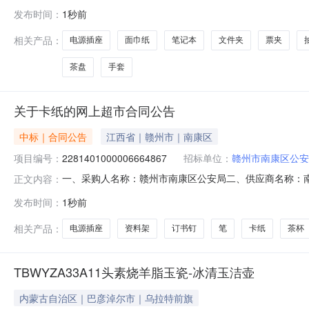
2461401000006689220五、合同编号：2026M08
发布时间：
1秒前
HJ1522套2.001503002公牛GN-B8220H电源插座公牛/BU
相关产品：
电源插座
面巾纸
笔记本
文件夹
票夹
茶盘
手套
关于卡纸的网上超市合同公告
中标｜合同公告
江西省｜赣州市｜南康区
项目编号：
2281401000006664867
招标单位：
赣州市南康区公安
一、采购人名称：赣州市南康区公安局二、供应商名称：
正文内容：
2281401000006664867五、合同编号：2026M0
发布时间：
1秒前
型号张1.0030302茶杯茶杯无品牌茶杯个6.0015903齐心B
相关产品：
电源插座
资料架
订书钉
笔
卡纸
茶杯
TBWYZA33A11头素烧羊脂玉瓷-冰清玉洁壶
内蒙古自治区｜巴彦淖尔市｜乌拉特前旗