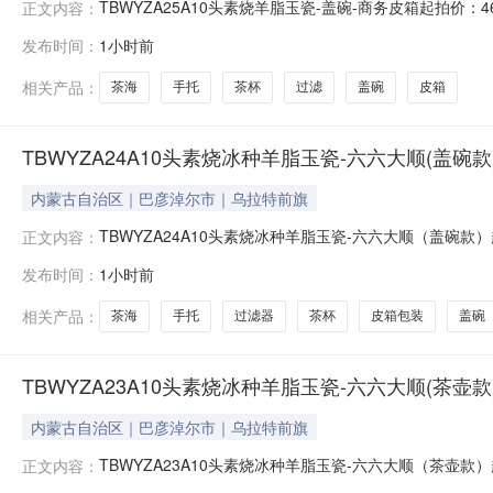
TBWYZA25A10头素烧羊脂玉瓷-盖碗-商务皮箱起拍价：
正文内容：
皮箱包装1.特级原矿高岭土（八万多一吨），极难成型，成
发布时间：
1小时前
五指。3.釉面光滑，触摸冰感十足，极为细腻舒适。4.酒
相关产品：
茶海
手托
茶杯
过滤
盖碗
皮箱
TBWYZA24A10头素烧冰种羊脂玉瓷-六六大顺(盖碗款
内蒙古自治区｜巴彦淖尔市｜乌拉特前旗
TBWYZA24A10头素烧冰种羊脂玉瓷-六六大顺（盖碗款
正文内容：
6茶杯，1皮箱包装1.特级原矿高岭土（伍万多一吨），极
发布时间：
1小时前
然光下可透五指，品茶体验极佳。3.采用纯瓷一体过滤器
相关产品：
茶海
手托
过滤器
茶杯
皮箱包装
盖碗
TBWYZA23A10头素烧冰种羊脂玉瓷-六六大顺(茶壶款
内蒙古自治区｜巴彦淖尔市｜乌拉特前旗
TBWYZA23A10头素烧冰种羊脂玉瓷-六六大顺（茶壶款
正文内容：
6茶杯，1皮箱包装1.特级原矿高岭土（伍万多一吨），极