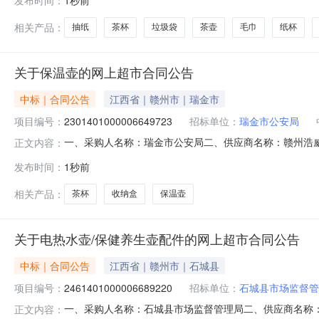
品牌茶壶个1.0048483清风B22AA5卷筒纸清风/qingfengB2
相关产品：
抽纸
茶杯
垃圾袋
茶壶
毛巾
纸杯
关于保温壶的网上超市合同公告
中标｜合同公告
江西省｜赣州市｜瑞金市
项目编号：
2301401000006649723
招标单位：
瑞金市公安局
一、采购人名称：瑞金市公安局二、供应商名称：赣州浩威安防
正文内容：
编号：2026M0724360781000206六、合同内容
发布时间：
1秒前
温瓶维雅康AHYBH-2.1L个12.0012815362国产
相关产品：
茶杯
收纳盒
保温壶
关于电热水壶/保健养生壶配件的网上超市合同公告
中标｜合同公告
江西省｜赣州市｜石城县
项目编号：
2461401000006689220
招标单位：
石城县市场监督管
一、采购人名称：石城县市场监督管理局二、供应商名称
正文内容：