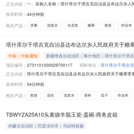
一、采购人名称：塔什库尔干塔吉克自治县达布达尔乡人
正文内容：
政府网上超市项目四、采购项目编号：27311010000297
发布时间：
44分钟前
混合糖果零食/果冻/布丁/巧克力袋装糖果1公斤徐福记混合公斤5
相关产品：
牙膏
洗发水
马克笔
糖果
奖状
作业本
塔什库尔干塔吉克自治县达布达尔乡人民政府关于糖果
中标｜中标通知
新疆维吾尔自治区｜喀什地区｜塔什库尔干塔吉
项目编号：
2731101000029700117
招标单位：
塔什库尔干塔吉克
塔什库尔干塔吉克自治县达布达尔乡人民政府关于糖果零食/果冻
正文内容：
一、项目信息项目名称:塔什库尔干塔吉克自治县达布达尔乡人民
发布时间：
54分钟前
羽飞项目联系电话:15770148105采购计划文号:采购
相关产品：
奖状
花生
洗发水
茶杯
瓜子
作业本
TBWYZA25A10头素烧羊脂玉瓷-盖碗-商务皮箱
内蒙古自治区｜巴彦淖尔市｜乌拉特前旗