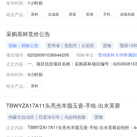
发布时间：
1小时前
然光下可透五指，品茶体验极佳。3.采用纯瓷一体过滤器
相关产品：
茶杯
过滤器
茶壶
茶海
手托
皮箱包装
采购茶杯竞价公告
招标｜招标公告
贵州省｜贵阳市｜云岩区
货物
预算105
项目编号：
62026081036644295
招标单位：
贵州医科大学附属医
一、项目信息项目名称：采购茶杯项目编号：62026081036644
正文内容：
贵州医科大学附属医院供应商规模要求：-供应商资质要求：
发布时间：
3小时前
次要参数要求:参数:详见采购清单。;30个1050.00
相关产品：
茶杯
TBWYZA17A11头亮光羊脂玉瓷-手绘-出水芙蓉
内蒙古自治区｜巴彦淖尔市｜乌拉特前旗
货物
TBWYZA17A11头亮光羊脂玉瓷-手绘-出水芙蓉起拍价：
正文内容：
杯，1皮箱包装1.特级高岭土（两万多一吨）烧制。133