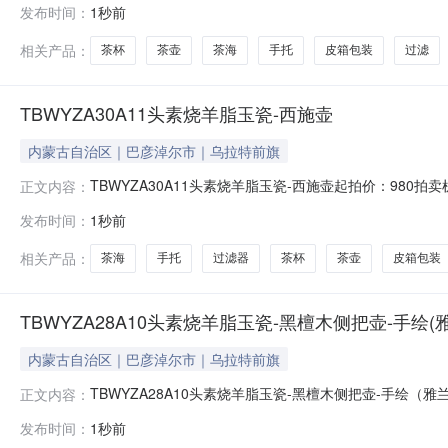
发布时间：
1秒前
面光滑，触摸冰感十足，极为细腻舒适。4.酒杯特色设计，
相关产品：
茶杯
茶壶
茶海
手托
皮箱包装
过滤
TBWYZA30A11头素烧羊脂玉瓷-西施壶
内蒙古自治区｜巴彦淖尔市｜乌拉特前旗
TBWYZA30A11头素烧羊脂玉瓷-西施壶起拍价：980拍
正文内容：
皮箱包装1.特级高岭土（四万多一吨）烧制。2.1330
发布时间：
1秒前
性能好，茶汤收放自如。5.黑檀木把手，商务感十足。6.
相关产品：
茶海
手托
过滤器
茶杯
茶壶
皮箱包装
TBWYZA28A10头素烧羊脂玉瓷-黑檀木侧把壶-手绘(
内蒙古自治区｜巴彦淖尔市｜乌拉特前旗
TBWYZA28A10头素烧羊脂玉瓷-黑檀木侧把壶-手绘（
正文内容：
托、6茶杯，1皮箱包装1.特级高岭土（四万多一吨）烧制
发布时间：
1秒前
净。4.茶壶密封性能好，茶汤收放自如。5.黑檀木把手，