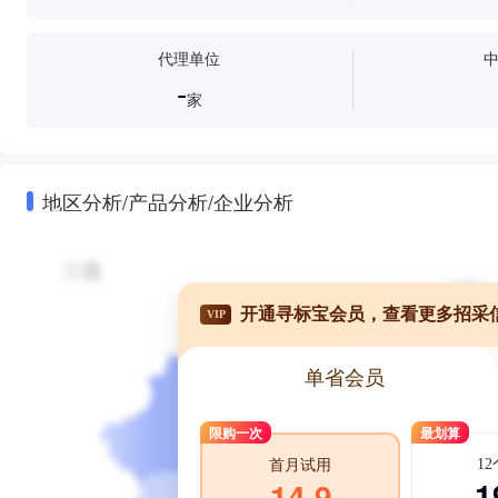
代理单位
-
家
地区分析/产品分析/企业分析
开通寻标宝会员，查看更多招采
VIP
单省会员
限购一次
最划算
1
首月试用
1
14.9