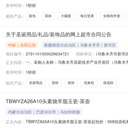
2461401000006690943五、合同编号：2026M08
发布时间：
1秒前
松鼠每日坚果750g/30包混合干果果仁零食礼盒三只松鼠/Thre
相关产品：
面包
茶杯
大碗面
每日坚果
全棉四件套
关于圣诞用品/礼品/装饰品的网上超市合同公告
中标｜合同公告
新疆维吾尔自治区｜乌鲁木齐市｜新市区
项目编号：
2791101000029634721
招标单位：
(乌鲁木齐市新市
一、采购人名称：乌鲁木齐高新技术产业开发区（乌鲁木
正文内容：
木齐高新技术产业开发区（乌鲁木齐市新市区）二工街道办事处网上超
发布时间：
1秒前
容：序号标项名称规格型号单位数量单价(元)总价(元)1爱华A02
相关产品：
圣诞用品
茶杯
奖杯
洗漱包
保温杯
TBWYZA26A10头素烧羊脂玉瓷-茶壶
内蒙古自治区｜巴彦淖尔市｜乌拉特前旗
TBWYZA26A10头素烧羊脂玉瓷-茶壶起拍价：568拍卖
正文内容：
特级原矿高岭土（八万多一吨），极难成型，成品率极低,市