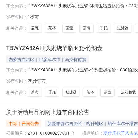
TBWYZA33A11头素烧羊脂玉瓷-冰清玉洁壶起拍价：63
正文内容：
杯，1皮箱包装1.特级高岭土（四万多一吨）烧制。2.13
发布时间：
1秒前
茶壶密封性能好，茶汤收放自如5.瑞兽壶貔貅，寓意招财
相关产品：
盖碗
茶杯
茶壶
茶海
手托
过滤器
TBWYZA32A11头素烧羊脂玉瓷-竹韵壶
内蒙古自治区｜巴彦淖尔市｜乌拉特前旗
TBWYZA32A11头素烧羊脂玉瓷-竹韵壶起拍价：630拍
正文内容：
皮箱包装1.特级高岭土（四万多一吨）烧制。2.1330
发布时间：
29分钟前
封性能好，茶汤收放自如5.瑞兽壶貔貅，寓意招财进宝、
相关产品：
茶海
手托
过滤器
茶杯
茶壶
皮箱包装
关于活动用品的网上超市合同公告
中标｜合同公告
新疆维吾尔自治区｜喀什地区｜塔什库尔干塔吉
项目编号：
2731101000029700117
招标单位：
塔什库尔干塔吉克