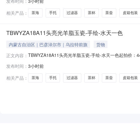
发布时间：
3小时前
5.画师纯手工绘制花色，立体感好，色彩鲜艳
相关产品：
茶海
手托
过滤器
茶杯
茶壶
皮箱包装
TBWYZA18A11头亮光羊脂玉瓷-手绘-水天一色
内蒙古自治区｜巴彦淖尔市｜乌拉特前旗
货物
TBWYZA18A11头亮光羊脂玉瓷-手绘-水天一色起拍价：
正文内容：
杯，1皮箱包装1.特级高岭土（两万多一吨）烧制。133
发布时间：
3小时前
5.画师纯手工绘制花色，立体感好，色彩鲜艳
相关产品：
茶海
手托
过滤器
茶杯
茶壶
皮箱包装
NEW
HOT
5折起