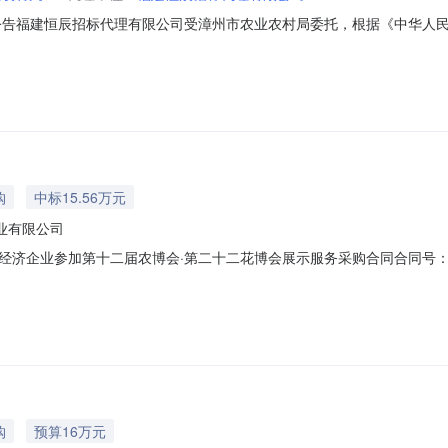
公告福建恒辰招标代理有限公司受漳州市农业农村局委托，根据《中华人
的供应商前来投标。项目名称：市农业农村局农博会.花博会专版宣传项目项目
10采购单位联系方式：采购单位：漳州市农业农村局采购单位地址：漳州市大同新
购
中标15.56万元
业有限公司
经济企业参加第十二届农博会·第二十二花博会展示服务采购合同合同号：
（中标人）：福建裕建龙生态农业有限公司甲方漳州市林业局对第十二届农博
的内容，双方达成如下协议：1、合同标的和合同价格1.1标的：第十二
购
预算16万元