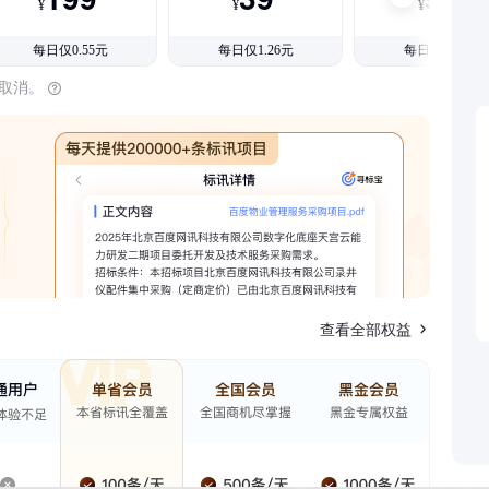
¥
¥
¥
每日仅0.55元
每日仅1.26元
每日仅1.08元
时取消。
查看全部权益