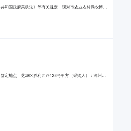
民共和国政府采购法》等有关规定，现对市农业农村局农博
编号：FJHC（2022）161号项目联系方式：项目联系
巷6号采购单位联系方式：王浩静、(0596)2663838代
签定地点：芝城区胜利西路128号甲方（采购人）：漳州市
会·第二十二届花卉博会林下经济展区服务进行比选，乙方为
届农博会·第二十二届花卉博会林下经济展区占地面积200平