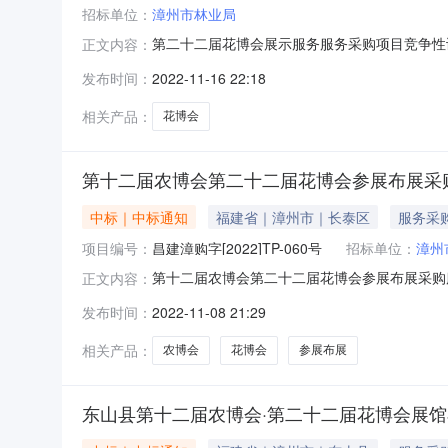
招标单位：
漳州市林业局
第二十二届花博会展示服务服务采购项目竞争性谈判公
正文内容：
在福建省政府采购网上公开信息系统按项目获取招
发布时间：
2022-11-16 22:18
花博会展示服务服务采购项目采购方式：竞争性谈
相关产品：
花博会
第十二届农博会第二十二届花博会参展布展采
中标｜中标通知
福建省｜漳州市｜长泰区
服务采
项目编号：
昌建漳购字[2022]TP-060号
招标单位：
漳州
第十二届农博会第二十二届花博会参展布展采购服
正文内容：
目名称：第十二届农博会·第二十二届花博会参
发布时间：
2022-11-08 21:29
限公司福建省漳州市芗城区水仙大街与东环城路交
准金额（元）C0602
相关产品：
农博会
花博会
参展布展
东山县第十二届农博会·第二十二届花博会展