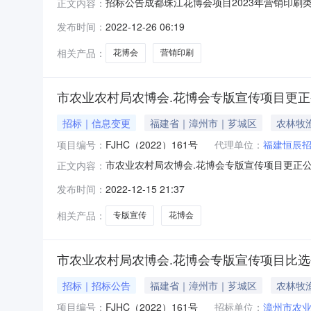
招标公告成都珠江花博会项目2023年营销印刷
正文内容：
目2023年营销印刷类合同长期合作招（议）标1
发布时间：
2022-12-26 06:19
会2023年营销印刷类合同长期合作招（议）标预计
相关产品：
花博会
营销印刷
市农业农村局农博会.花博会专版宣传项目更
招标｜信息变更
福建省｜漳州市｜芗城区
农林牧
项目编号：
FJHC（2022）161号
代理单位：
福建恒辰
市农业农村局农博会.花博会专版宣传项目更正公
正文内容：
农村局行政区域漳州市公告时间2022年12月15
发布时间：
2022-12-15 21:37
系电话0596-2659910采购单位漳州市农业
相关产品：
专版宣传
花博会
市农业农村局农博会.花博会专版宣传项目比
招标｜招标公告
福建省｜漳州市｜芗城区
农林牧
项目编号：
FJHC（2022）161号
招标单位：
漳州市农