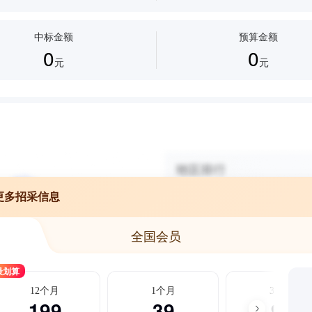
中标金额
预算金额
0
0
元
元
更多招采信息
全国会员
最划算
12个月
1个月
3个月
199
39
99