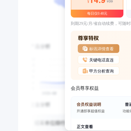
¥39
¥
每日仅0.48元
到期29元/月/省自动续费，可随
标讯详情查看
关键电话直连
甲方分析查询
会员尊享权益