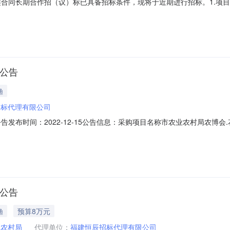
类合同长期合作招（议）标已具备招标条件，现将于近期进行招标。1.项目
.2、建设地点：四川省成都市1.3、招标范围：成都珠江花博会2023年
2023年6月1日至2024年5月31日。2.投标人资格要求：2.1参与
正公告
渔
招标代理有限公司
告发布时间：2022-12-15公告信息：采购项目名称市农业农村局农博
日11:13首次公告日期2022年12月12日更正日期2022年12月15
农村局采购单位地址漳州市大同新巷6号采购单位联系方式王浩静、(0596)26
选公告
渔
预算8万元
业农村局
代理单位：
福建恒辰招标代理有限公司