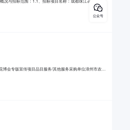
概况与招标范围：1.1、招标项目名称：成都珠江花博会项
营销印刷类合同长期合作招（议）标1.4、工期：成都珠江花博
招标的单位，其营业注册时间必须满一年以上；2.2具备独立的法
公众号
会.花博会专版宣传项目品目服务/其他服务采购单位漳州市农业
日更正事项采购公告联系人及联系方式：项目联系人小林、小方项目联
63838代理机构名称福建恒辰招标代理有