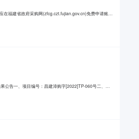
网(zfcg.czt.fujian.gov.cn)免费申请账号
申请文件。一、项目基本情况项目编号：/项目名称：第二十二届
0元谈判保证金：0元采购需求：（包括但不限于标的
一、项目编号：昌建漳购字[2022]TP-060号二、项
：元）（可填写下浮率、折扣率或费率）漳州正鼎文化传媒有
品目编码及品目名称采购标的服务范围服务要求服务时间服务标