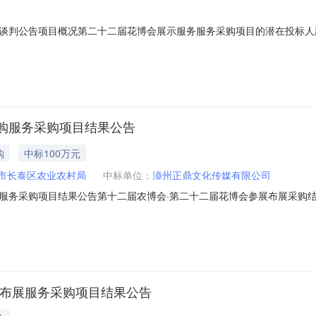
告项目概况第二十二届花博会展示服务服务采购项目的潜在投标人应在福建省政府采购
标文件，并于2022年11月22日08时30分00秒（北京时间）前提交
判预算金额：160000元合同包信息：包1：合同包预算金额：16000
购服务采购项目结果公告
购
中标100万元
市长泰区农业农村局
中标单位：
漳州正鼎文化传媒有限公司
务采购项目结果公告第十二届农博会·第二十二届花博会参展布展采购结果公告
展布展采购三、采购结果供应商名称供应商地址中标（成交）金额（单位
叉口西南角新城苑北区1幢2309号109500四、主要标的信息服务类
馆布展服务采购项目结果公告