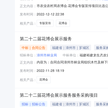
市农业农村局农博会.花博会专版宣传项目比选
正文内容：
会.花博会专版宣传项目进行其他招标，欢迎合格
发布时间：
2022-12-12 22:38
人：小林、小方项目联系电话：0596-26599
理机构联系
相关产品：
专版宣传
花博会
第二十二届花博会展示服务
中标｜合同公告
福建省｜漳州市｜芗城区
服务采
招标单位：
漳州市林业局
中标单位：
福建裕建龙生态农
内容为：合同合同漳州市林业局组织木竹及林下
正文内容：
林业局签定日期：22022年11月27日乙方
发布时间：
2022-11-28 18:19
中选人，现依照比选文件、比选申请书及相关文件
方米，展区由实物和文字图片
相关产品：
花博会
第二十二届花博会展示服务服务采购项目
招标｜招标公告
福建省｜漳州市｜芗城区
服务采