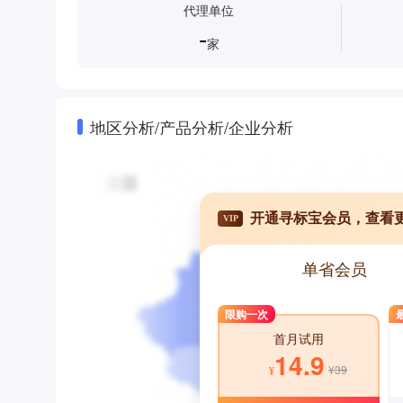
代理单位
-
家
地区分析/产品分析/企业分析
开通寻标宝会员，查看
VIP
单省会员
限购一次
首月试用
14.9
¥39
¥