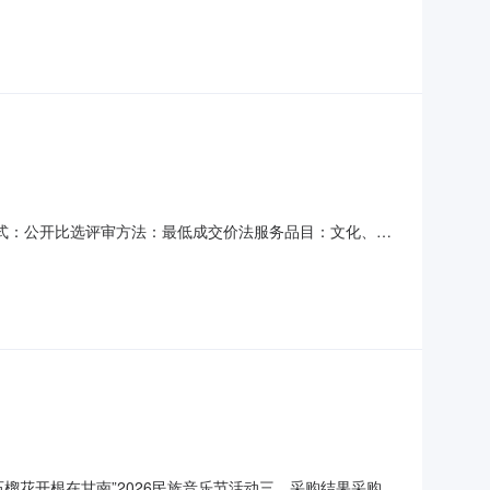
标准C06030100C06030100艺术
比选方式：公开比选评审方法：最低成交价法服务品目：文化、体
间：2026-07-2409:00评审地点：盐城市盐都区紫金
间：2026-07-2010:30
：“石榴花开根在甘南”2026民族音乐节活动三、采购结果采购包