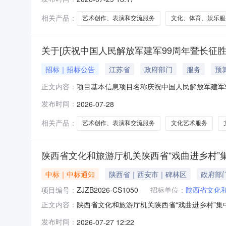
0.0000000（万元）四、主要标的信息序
件详见遴选文件
相关产品：
艺术创作、表演和交流服务
文化、体育、娱乐服
关于[庆祝中国人民解放军建军99周年暨长征胜
招标｜招标公告
江苏省
政府部门
服务
预
项目基本信息项目名称庆祝中国人民解放军建军9
正文内容：
务/文化艺术服务/艺术创作、表演和交流服务服
发布时间：
2026-07-28
11321200MB1887264D法定代表人张
取方式邀
相关产品：
艺术创作、表演和交流服务
文化艺术服务
陕西省文化和旅游厅机关陕西省“戏曲进乡村”
中标｜中标通知
陕西省｜西安市｜碑林区
政府部
项目编号：
ZJZB2026-CS1050
招标单位：
陕西省文化
陕西省文化和旅游厅机关陕西省“戏曲进乡村”集中
正文内容：
采购结果采购包1:供应商名称供应商地址中标（成交
发布时间：
2026-07-27 12:22
信息合同包1(陕西省“戏曲进乡村”集中示范展