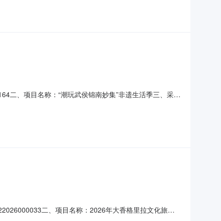
0164二、项目名称：“潮玩武侯锦南妙集”非遗生活季三、采购
7号16栋1层109号3,936,580.00元98.15四、
间服务标准C06030100C06030
司
26000033二、项目名称：2026年大香格里拉文化旅游
坪下街9附4号1,125,000.00元95.60四、主要