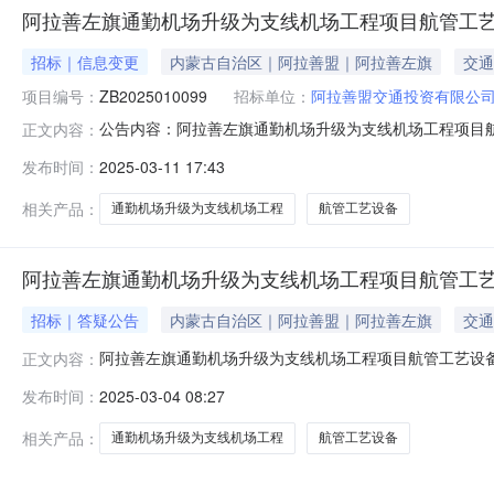
阿拉善左旗通勤机场升级为支线机场工程项目航管工
招标｜信息变更
内蒙古自治区｜阿拉善盟｜阿拉善左旗
交通
项目编号：
ZB2025010099
招标单位：
阿拉善盟交通投资有限公
公告内容：阿拉善左旗通勤机场升级为支线机场工程项目航管
正文内容：
管工艺设备（项目编号：ZB2025010099）的招标公
发布时间：
2025-03-11 17:43
家法律法规及相关行业规定中对合格投标人的要求，应具备
括不限于：甚
相关产品：
通勤机场升级为支线机场工程
航管工艺设备
阿拉善左旗通勤机场升级为支线机场工程项目航管工
招标｜答疑公告
内蒙古自治区｜阿拉善盟｜阿拉善左旗
交通
阿拉善左旗通勤机场升级为支线机场工程项目航管工艺设
正文内容：
额0元人民币控制价（最高限价）评标办法综合定量评标
发布时间：
2025-03-04 08:27
内容递交时间来源平台：全国公共资源交易平台（陕西省·
相关产品：
通勤机场升级为支线机场工程
航管工艺设备