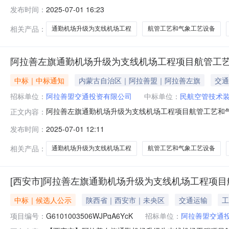
目航管工艺和气象工艺设备中标结果公告招标项目编号（ZB2
发布时间：
2025-07-01 16:23
标段包2气象工艺设备：中标人：北京中科翔宇信息科技有
中标金额：
相关产品：
通勤机场升级为支线机场工程
航管工艺和气象工艺设备
阿拉善左旗通勤机场升级为支线机场工程项目航管工
中标｜中标通知
内蒙古自治区｜阿拉善盟｜阿拉善左旗
交通
招标单位：
阿拉善盟交通投资有限公司
中标单位：
民航空管技术
阿拉善左旗通勤机场升级为支线机场工程项目航管工艺和
正文内容：
中标内容范围(标段)航管工艺设备中标人名称民航空管技术
发布时间：
2025-07-01 12:11
国家及行业有关标准和要求工期交货期：接到招标人通知
人：李乐联系电话：0483-
相关产品：
通勤机场升级为支线机场工程
航管工艺和气象工艺设备
[西安市]阿拉善左旗通勤机场升级为支线机场工程项目
中标｜候选人公示
陕西省｜西安市｜未央区
交通运输
工
项目编号：
G6101003506WJPgA6YcK
招标单位：
阿拉善盟交通