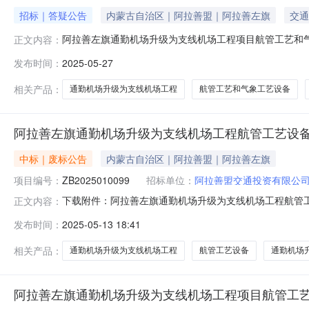
招标｜答疑公告
内蒙古自治区｜阿拉善盟｜阿拉善左旗
交通
阿拉善左旗通勤机场升级为支线机场工程项目航管工艺和
正文内容：
保证金缴纳方式其他投标保证金金额0元人民币控制价（
发布时间：
2025-05-27
开标地点对文件澄清与修改的主要内容递交时间来源平台
相关产品：
通勤机场升级为支线机场工程
航管工艺和气象工艺设备
阿拉善左旗通勤机场升级为支线机场工程航管工艺设
中标｜废标公告
内蒙古自治区｜阿拉善盟｜阿拉善左旗
项目编号：
ZB2025010099
招标单位：
阿拉善盟交通投资有限公
下载附件：阿拉善左旗通勤机场升级为支线机场工程航管工艺
正文内容：
一、中标人信息：标段（包）[001]阿拉善左旗通勤机
发布时间：
2025-05-13 18:41
航管工艺设备二次招标于2025年5月15日上午9点3
中国民用航空华北地区管
相关产品：
通勤机场升级为支线机场工程
航管工艺设备
通勤机场
阿拉善左旗通勤机场升级为支线机场工程项目航管工