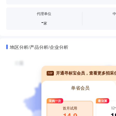
代理单位
-
家
地区分析/产品分析/企业分析
开通寻标宝会员，查看更多招采
VIP
单省会员
限购一次
最划算
1
首月试用
1
14.9