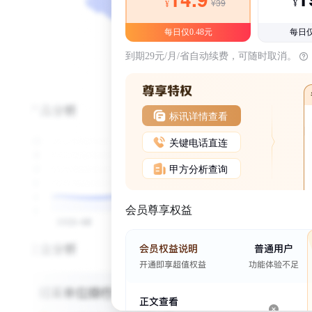
¥39
¥
¥
每日仅0.48元
每日仅
到期29元/月/省自动续费，可随时取消。
标讯详情查看
关键电话直连
甲方分析查询
会员尊享权益