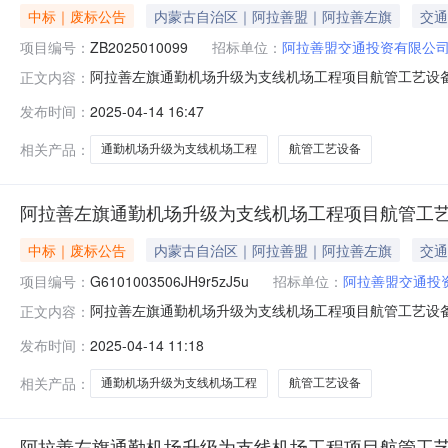
中标｜废标公告
内蒙古自治区｜阿拉善盟｜阿拉善左旗
交通
项目编号：
ZB2025010099
招标单位：
阿拉善盟交通投资有限公
阿拉善左旗通勤机场升级为支线机场工程项目航管工艺设备废
正文内容：
月10日9点30分在西安市未央区文景北路16号白桦林
发布时间：
2025-04-14 16:47
具有竞争性，本项目作废标处理。否决理由：山西明泰空
授权书不唯一（同一型号），
相关产品：
通勤机场升级为支线机场工程
航管工艺设备
阿拉善左旗通勤机场升级为支线机场工程项目航管工
中标｜废标公告
内蒙古自治区｜阿拉善盟｜阿拉善左旗
交通
项目编号：
G6101003506JH9r5zJ5u
招标单位：
阿拉善盟交通投
阿拉善左旗通勤机场升级为支线机场工程项目航管工艺设
正文内容：
号：G6101003506JH9r5zJ5u标段名称：阿拉善左旗
发布时间：
2025-04-14 11:18
0秒二、招标暂停/流标/终止原因1、原因：阿拉善左旗通勤
相关产品：
通勤机场升级为支线机场工程
航管工艺设备
阿拉善左旗通勤机场升级为支线机场工程项目航管工艺设