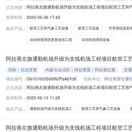
阿拉善左旗通勤机场升级为支线机场工程项目航管工艺和
正文内容：
号：民航华北招标备字〔2025〕19号项目类型：货物项目的招
发布时间：
2025-06-26 17:42
3017:00:00。提示：项目负责人已中标其他项目！
限公司航
相关产品：
航管工艺和气象工艺设备
航管工艺设备
空管系统及机
自动转报系统更新改造工程
自动转报系统设备
阿拉善左旗通勤机场升级为支线机场工程项目航管工
招标｜信息变更
内蒙古自治区｜阿拉善盟｜阿拉善左旗
交通
项目编号：
G6101003506WJPgA6YcK
招标单位：
阿拉善盟交通
阿拉善左旗通勤机场升级为支线机场工程项目航管工艺和
正文内容：
管工艺和气象工艺设备招标项目编号：G6101003506
发布时间：
2025-06-10 11:28
号：G6101003506WJPgA6YcK001二、澄
清文件）（项目
相关产品：
通勤机场升级为支线机场工
航管工艺和气象工艺设备
阿拉善左旗通勤机场升级为支线机场工程项目航管工艺