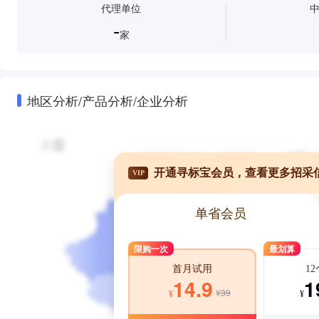
代理单位
-
家
地区分析/产品分析/企业分析
开通寻标宝会员，查看更多招采
VIP
单省会员
限购一次
最划算
1
首月试用
1
14.9
¥39
¥
¥