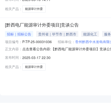
购，待其修改技术条件书后重新挂网。发布日期：2025-03
相关产品：
能源审计外委
[黔西电厂能源审计外委项目]竞谈公告
招标｜招标公告
贵州省｜毕节市｜黔西市
能源化工
服务
项目编号：
P-TP-25-00031036
招标单位：
贵州黔西中水发电有限
点击查看公告内容:【黔西电厂能源审计外委项目】竞谈公告.
正文内容：
止时间：2025-03-2016:50四、报价有效期：20
发布时间：
2025-03-17 22:30
13885756501九、竞谈方式：公开十、报价要求：
相关产品：
能源审计外委
NEW
HOT
5折起