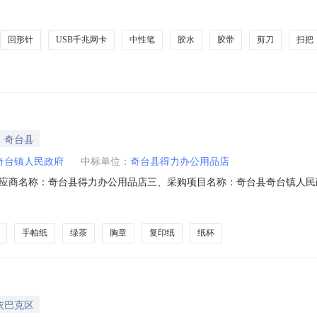
26M0805360193000018六、合同内容：序号标项名称规格型号单位数量单价(
2绿联CR110绿联USB千兆网卡绿联/UgreenCR110个1.0065653闪迪SDCZ9
回形针
USB千兆网卡
中性笔
胶水
胶带
剪刀
扫把
｜奇台县
奇台镇人民政府
中标单位：
奇台县得力办公用品店
应商名称：奇台县得力办公用品店三、采购项目名称：奇台县奇台镇人民
1N010242468202620413六、合同内容：序号标项名称规格型号单位数
tUponMindC910包120.0011202其他其它茶叶茶叶绿茶碧螺春202
手帕纸
绿茶
胸章
复印纸
纸杯
依巴克区