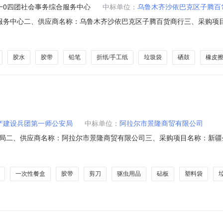
一0四团社会事务综合服务中心
中标单位：
乌鲁木齐沙依巴克区子腾百
服务中心二、供应商名称：乌鲁木齐沙依巴克区子腾百货商行三、采购项
4五、合同编号：11NB1693849L20262601六、合同内容：序号标项名称
8XXC硒鼓格之格NT-PNH388XXC个8.00907203得力3185PU/PVC笔记本得力
胶水
胶带
铅笔
折纸/手工纸
垃圾袋
硒鼓
橡皮
产建设兵团第一师公安局
中标单位：
阿拉尔市景隆商贸有限公司
局二、供应商名称：阿拉尔市景隆商贸有限公司三、采购项目名称：新疆
：11N010628715202613201六、合同内容：序号标项名称规格型号单位
箱/盒/袋框子长方形塑料篮白色一个申一收纳筐个2.00561123申一159收纳
一次性餐盒
胶带
剪刀
驱虫用品
砧板
塑料袋