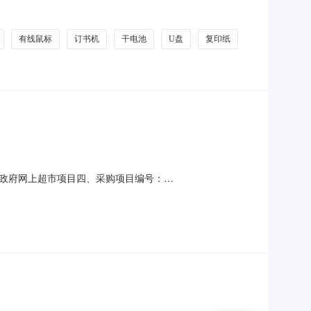
元)总价(元)1金士顿SDG4/128G金士顿SDG4/128GSD卡
00
有线鼠标
订书机
干电池
U盘
复印纸
政府网上超市项目四、采购项目编号：
量单价(元)总价(元)1心相印C910手帕纸小包面巾纸餐巾纸3层迷你
6新茶正宗春茶叶雨前一级嫩芽浓香炒青罐装20