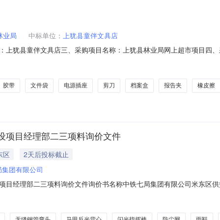
林业局
中标单位：
上犹县童伴文具店
犹县童伴文具店三、采购项目名称：上犹县林业局网上超市项目四、采购项目编
号标项名称规格型号单位数量单价(元)总价(元)1得力7912PU/PVC笔记本得力/de
deli30369个2.009.5194得力5845文件袋得力/deli
胶带
文件袋
电源插座
剪刀
档案盒
报告夹
橡皮擦
设项目经理部二三项料询价文件
东区
2天后投标截止
局集团有限公司
项目经理部二三项料询价文件询价书名称中铁七局集团有限公司米东区供
系电话18161872240电子信箱采购单位米东区供热基础设施建设项目部纪检监
货要求采购数量220计量单位顶交货地址新疆维吾尔自治区乌鲁木齐市米
无缝钢管弯头
马甲反光背心
闪光指挥棒
防尘网
雨鞋