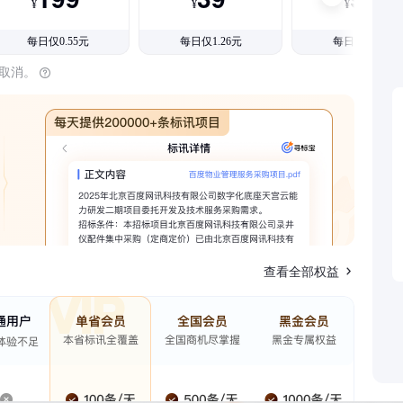
¥
¥
¥
每日仅0.55元
每日仅1.26元
每日仅1.08元
时取消。
查看全部权益