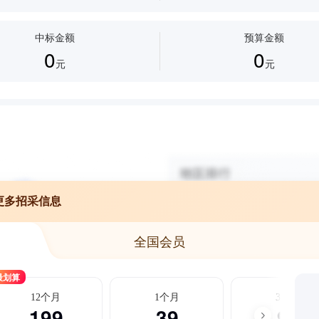
中标金额
预算金额
0
0
元
元
更多招采信息
全国会员
最划算
12个月
1个月
3个月
199
39
99