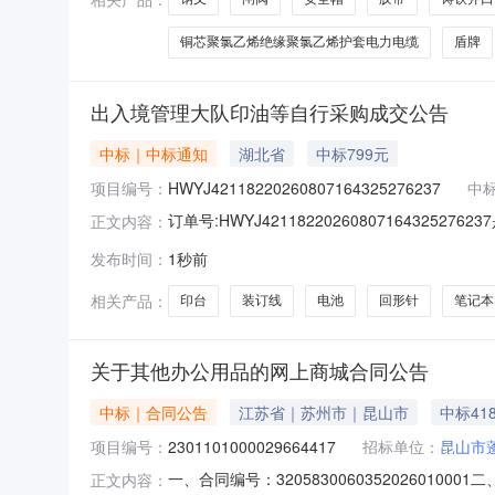
铜芯聚氯乙烯绝缘聚氯乙烯护套电力电缆
盾牌
出入境管理大队印油等自行采购成交公告
中标｜中标通知
湖北省
中标799元
项目编号：
HWYJ42118220260807164325276237
中
订单号:HWYJ4211822026080716432
正文内容：
书文化经营部成交日期:2026-08-0809:3
发布时间：
1秒前
心/COMIX齐心B2060三层文件盘2.0包￥30.0
相关产品：
印台
装订线
电池
回形针
笔记本
关于其他办公用品的网上商城合同公告
中标｜合同公告
江苏省｜苏州市｜昆山市
中标41
项目编号：
2301101000029664417
招标单位：
昆山市
一、合同编号：320583006035202601
正文内容：