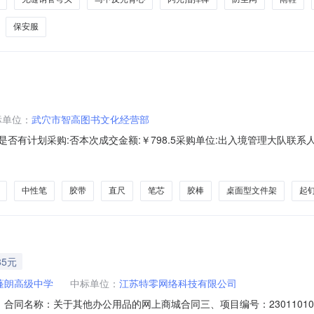
保安服
标单位：
武穴市智高图书文化经营部
5276237是否有计划采购:否本次成交金额:￥798.5采购单位:出入境管理大队联
2:46执行方式:直购成交标的:商品名称品目品牌型号数量最低价单价小计桌面型
￥30.0￥60.0胶棒晨光顺滑固体胶36gASGN7105胶棒晨光顺滑
中性笔
胶带
直尺
笔芯
胶棒
桌面型文件架
起
85元
蓬朗高级中学
中标单位：
江苏特零网络科技有限公司
0001二、合同名称：关于其他办公用品的网上商城合同三、项目编号：2301101