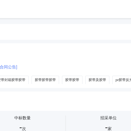
合同公告]
胶带封箱胶带胶带
胶带胶带胶带
胶带胶带
胶带及胶带
pe胶带
带
包装胶带
美容胶带
文具胶带
布胶带
胶带座
沥青
中标数量
招采单位
-
-
次
家