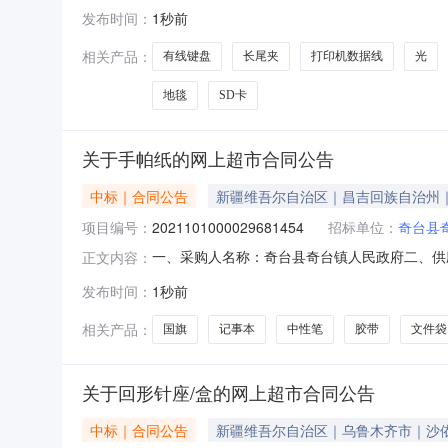
2561401000006680636五、合同编号：20
发布时间：
1秒前
金士顿/KingstonSDG4/128G件1.00165165
相关产品：
有线键盘
长尾夹
打印机数据线
光
地毯
SD卡
关于手帕纸的网上超市合同公告
中标｜合同公告
新疆维吾尔自治区｜昌吉回族自治州
项目编号：
2021101000029681454
招标单位：
奇台县
一、采购人名称：奇台县奇台镇人民政府二、供
正文内容：
2021101000029681454五、合同编号：1
发布时间：
1秒前
手帕纸便携式实惠装3层8片*1包心相印/MindAc
相关产品：
国旗
记事本
中性笔
胶带
文件袋
关于回形针座/盒的网上超市合同公告
中标｜合同公告
新疆维吾尔自治区｜乌鲁木齐市｜沙