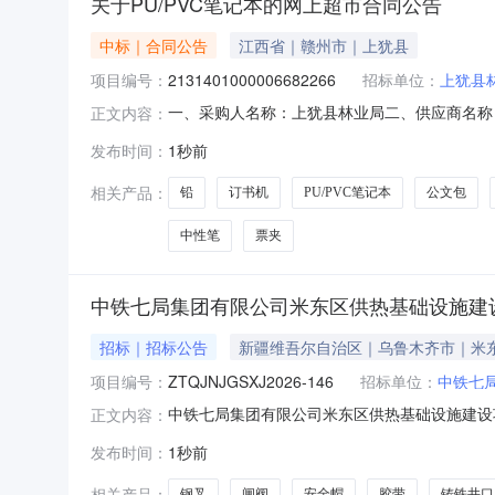
关于PU/PVC笔记本的网上超市合同公告
中标｜合同公告
江西省｜赣州市｜上犹县
项目编号：
2131401000006682266
招标单位：
上犹县
一、采购人名称：上犹县林业局二、供应商名称：上
正文内容：
2026M0806360724000003六、合同内容：序
发布时间：
1秒前
力/deli0467个5.0025.7128.53得力pet胶带得力/
相关产品：
铅
订书机
PU/PVC笔记本
公文包
中性笔
票夹
中铁七局集团有限公司米东区供热基础设施建
招标｜招标公告
新疆维吾尔自治区｜乌鲁木齐市｜米
项目编号：
ZTQJNJGSXJ2026-146
招标单位：
中铁七
中铁七局集团有限公司米东区供热基础设施建设
正文内容：
ZTQJNJGSXJ2026-146联系人刘旭辉联
发布时间：
1秒前
标的1物资名称安全帽规格型号玻璃钢黄色盔式定
物资名称
相关产品：
钢叉
闸阀
安全帽
胶带
铸铁井口