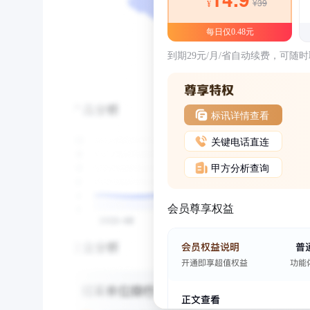
¥39
¥
每日仅0.48元
到期29元/月/省自动续费，可随
标讯详情查看
关键电话直连
甲方分析查询
会员尊享权益