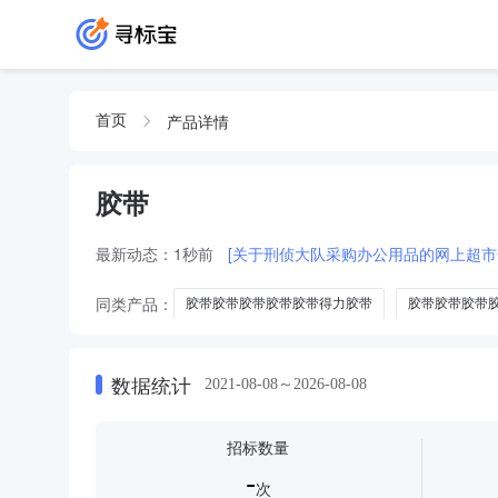
产品详情
首页
胶带
最新动态：
1秒前
[关于刑侦大队采购办公用品的网上超市
同类产品：
胶带胶带胶带胶带胶带得力胶带
胶带胶带胶带
胶条
胶纸
胶带胶纸胶条
玻璃布胶带
海绵胶
数据统计
2021-08-08～2026-08-08
招标数量
-
次