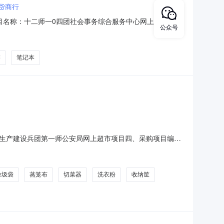
货商行
目名称：十二师一0四团社会事务综合服务中心网上超市项目
公众号
规格型号单位数量单价(元)总价(元)1得力0018回形针座/盒得
擦
笔记本
生产建设兵团第一师公安局网上超市项目四、采购项目编
数量单价(元)总价(元)1全适QSZB015砧板/菜板圆形塑料一个全
箱/盒/袋收纳箱/盒透明1
垃圾袋
蒸笼布
切菜器
洗衣粉
收纳筐