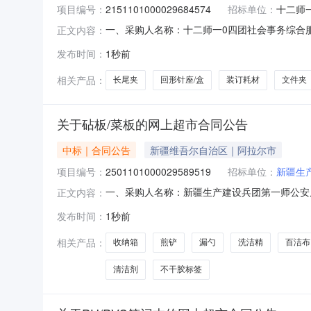
项目编号：
2151101000029684574
招标单位：
十二师
一、采购人名称：十二师一0四团社会事务综合
正文内容：
四、采购项目编号：215110100002968457
发布时间：
1秒前
力/deli0018盒11.001112格之格NT-PNH38
相关产品：
长尾夹
回形针座/盒
装订耗材
文件夹
关于砧板/菜板的网上超市合同公告
中标｜合同公告
新疆维吾尔自治区｜阿拉尔市
项目编号：
2501101000029589519
招标单位：
新疆生
一、采购人名称：新疆生产建设兵团第一师公安
正文内容：
号：2501101000029589519五、合同编号
发布时间：
1秒前
适QSZB015个4.002208802申一收纳筐收纳
相关产品：
收纳箱
煎铲
漏勺
洗洁精
百洁布
清洁剂
不干胶标签