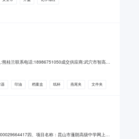
系人:熊桂兰联系电话:18986751050成交供应商:武穴市智高图
文件架齐心/COMIX齐心B2060三层文件盘桌面型文件架齐
钉器
印油
档案盒
纸杯
燕尾夹
文件夹
000029664417四、项目名称：昆山市蓬朗高级中学网上商