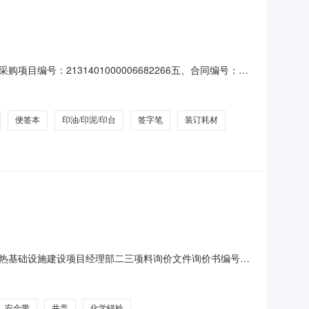
号：2131401000006682266五、合同编号：
li7912本10.0013.91392得力0467订书机得
便签本
印油/印泥/印台
签字笔
装订耗材
热基础设施建设项目经理部二三项料询价文件询价书编号
察联系人晁金锁纪检监察联系电话18092584817其他说明询价
东区府前路振兴村振兴十巷247号交货日期备注询价标的2
安全带
井盖
化学锚栓