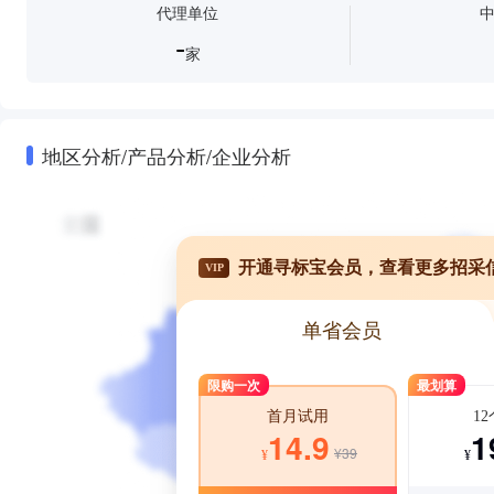
代理单位
-
家
地区分析/产品分析/企业分析
开通寻标宝会员，查看更多招采
VIP
单省会员
限购一次
最划算
1
首月试用
1
14.9
¥39
¥
¥