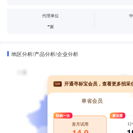
代理单位
-
家
地区分析/产品分析/企业分析
开通寻标宝会员，查看更多招采
VIP
单省会员
限购一次
最划算
1
首月试用
1
14.9