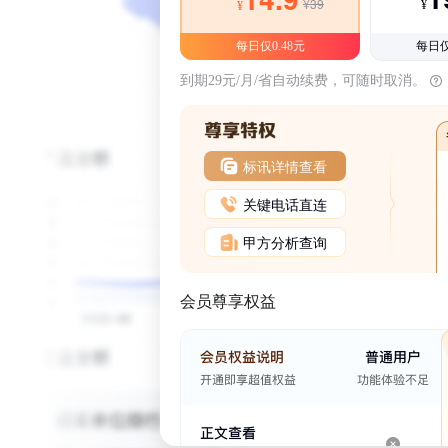
¥39
¥
¥
每日仅0.48元
每日仅
到期29元/月/省自动续费，可随时取消。
标讯详情查看
关键电话直连
甲方分析查询
会员尊享权益