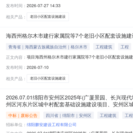
(川发改价格(2011)323号)标准下浮20%报价选取类
发布时间：
2026-07-27 14:33
中江县三、公告发布日期2026年07月27日14:08
效。免责申明
相关产品：
老旧小区配套设施建设
海西州格尔木市建行家属院等7个老旧小区配套设施建
青海省｜海西蒙古族藏族自治州｜格尔木市
工程建筑
工程
项目海西州格尔木市建行家属院等7个老旧小区配套设施
正文内容：
位地理位置青海省海西蒙古族藏族自治州格尔木市说明项
发布时间：
2026-07-10
本项目位于青海省海西藏族蒙古族自治州青海省格尔木市中
旧小区，基本覆盖整个格尔木市，交通条件较
相关产品：
老旧小区配套设施建设
2026.07.01绵阳市安州区2025年(广厦景园
州区河东片区城中村配套基础设施建设项目、安州区城
中标｜废标公告
四川省｜绵阳市｜安州区
工程建筑
工程
招标单位：
绵阳鹏安建设工程有限公司