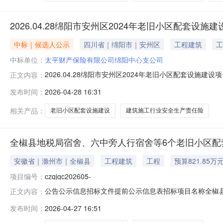
2026.04.28绵阳市安州区2024年老旧小区配套
中标｜候选人公示
四川省｜绵阳市｜安州区
工程建筑
工
中标单位：
太平财产保险有限公司绵阳中心支公司
2026.04.28绵阳市安州区2024年老旧小区配套设施
正文内容：
小区配套设施建设项目二标段建筑施工行业安全生产责任
发布时间：
2026-04-28 16:31
阳中心支公司最终报价：￥14160.00元（大写：壹万肆
险股份
相关产品：
老旧小区配套设施建设
建筑施工行业安全生产责任险
全椒县地税局宿舍、六中旁人行宿舍等6个老旧小区配
安徽省｜滁州市｜全椒县
工程建筑
工程
预算821.85万
项目编号：
czqjgc202605-
公告公示信息招标文件提前公示信息表招标项目名称全椒
正文内容：
项目)招标人名称全椒县住房和城乡建设局项目概况及主
发布时间：
2026-04-27 16:51
旧小区配套设施建设项目）位于滁州市全椒县，本次项目
联系人赵德平联系方式13855088873代