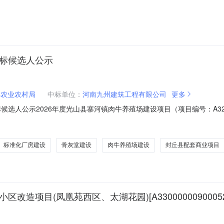
6791招标人:名称:淳安县市政园林发展中心代理机构:名称:浙江阳光联合会计师
话:18966486959标段（包）名称:老旧小区改造及市政基础
中标候选人公示
县农业农村局
中标单位：
河南九州建筑工程有限公司
更多
人公示2026年度光山县寨河镇肉牛养殖场建设项目（项目编号：A3205820
，现就本次招标的评标结果及相关信息公示如下：一、项目概况：1.项目
：2607-411522-04-01-6622834.资金来源：2026年光山县第一批财政
标准化厂房建设
骨灰堂建设
肉牛养殖场建设
封丘县配套商业项目
改造项目(凤凰苑西区、太湖花园)[A33000000900052