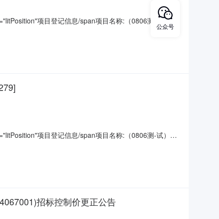
tPosition"项目登记信息/span项目名称:（0806测-试）湖
公众号
审批（或核准、备案）机关:湖州南太湖新区管委会政务服务中心审
00
79]
tPosition"项目登记信息/span项目名称:（0806测-试）湖
审批（或核准、备案）机关:湖州南太湖新区管委会政务服务中心审
00
4067001)招标控制价更正公告