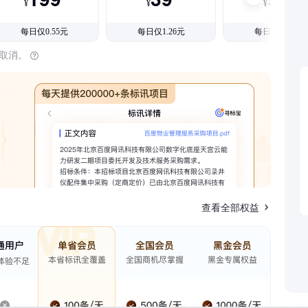
¥
¥
¥
每日仅0.55元
每日仅1.26元
每日仅1.08元
时取消。
查看全部权益