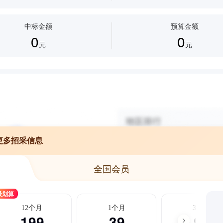
中标金额
预算金额
0
0
元
元
更多招采信息
全国会员
最划算
12个月
1个月
3个月
199
39
99