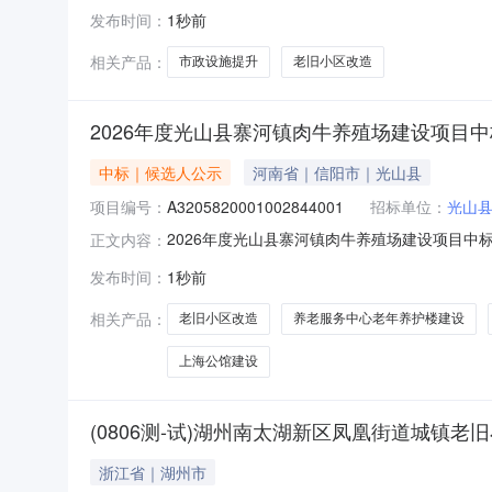
项目代码:2512-330127-04-01-27
发布时间：
1秒前
系人:方剑娟联系人:王聪电话:15988870196电
相关产品：
市政设施提升
老旧小区改造
2026年度光山县寨河镇肉牛养殖场建设项目
中标｜候选人公示
河南省｜信阳市｜光山县
项目编号：
A3205820001002844001
招标单位：
光山
2026年度光山县寨河镇肉牛养殖场建设项目中标候选
正文内容：
资源交易中心按规定程序进行了开标、评标等工作
发布时间：
1秒前
编号：A32058200010028440013.项目代码
相关产品：
老旧小区改造
养老服务中心老年养护楼建设
上海公馆建设
(0806测-试)湖州南太湖新区凤凰街道城镇老旧小区
浙江省｜湖州市