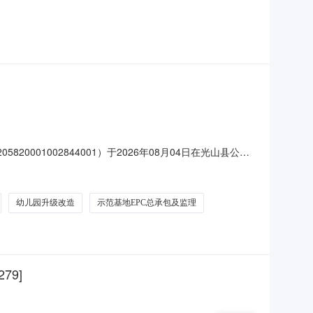
事务所（普通合伙）地址:淳安县千岛湖镇南山大街697号地址:无联
001002844001）于2026年08月04日在光山县公共
名称：2026年度光山县寨河镇肉牛养殖场建设项目2.项目
常态化帮扶资金二、
幼儿园升级改造
示范基地EPC总承包及监理
79]