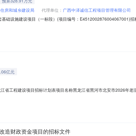
预算328.91万元
县住房和城乡建设局
代理单位：
广西中泽诚信工程项目管理有限公司
础设施建设项目（一标段）(项目编号：E451200287600406700
捌拾贰元壹角叁分（￥3289082.13元）。二、更正内容：招标控制
资源交易平台（广西·南宁）系统，请各潜在投标人自行下载。三.联系方
.06亿元
龙江省工程建设项目招标计划表项目名称黑龙江省黑河市北安市2026年
2026年铁路小区老旧小区改造项目可行性研究报告的批复，北发改字[20
研究报告的批复，北发改字[2026]23号；关于黑龙江省黑河市北安市
区改造财政资金项目的招标文件