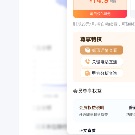
¥39
¥
每日仅0.48元
到期29元/月/省自动续费，可随
标讯详情查看
关键电话直连
甲方分析查询
会员尊享权益