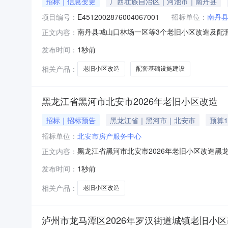
招标｜信息变更
广西壮族自治区｜河池市｜南丹县
项目编号：
E4512002876004067001
招标单位：
南丹
南丹县城山口林场一区等3个老旧小区改造及配套基
正文内容：
下：本项目的最高投标限价：叁佰贰拾捌万玖仟零
发布时间：
1秒前
算。更正后的招标控制价文件已上传至全国公共
号邮编：5472
相关产品：
老旧小区改造
配套基础设施建设
黑龙江省黑河市北安市2026年老旧小区改造
招标｜招标预告
黑龙江省｜黑河市｜北安市
预算1
招标单位：
北安市房产服务中心
黑龙江省黑河市北安市2026年老旧小区改造黑
正文内容：
中心项目批准文件及文号关于黑龙江省黑河市北安市
发布时间：
1秒前
属楼、民政老年公寓小区老旧小区改造项目可行性
发改字[202
相关产品：
老旧小区改造
泸州市龙马潭区2026年罗汉街道城镇老旧小