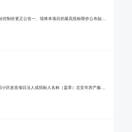
1)招标控制价更正公告一、现将本项目的最高投标限价公布如
价的部分内容有误，请按更正后上传的招标控制价编制投标预
式招标人：南丹县住房和城乡建设局地址：南丹县民生路35
老旧小区改造项目法人或招标人名称（盖章）北安市房产服务
26]24号；关于黑龙江省黑河市北安市2026年市民政家
2026年电厂小区老旧小区改造项目可行性研究报告的批复，北