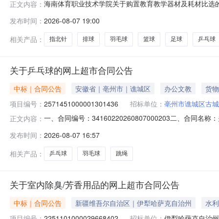
海南体育职业技术学院关于购置教育教学器材及耗材比选的
正文内容：
行公开比选采购，诚邀符合资质条件的供应商报名参与比选。
发布时间：
2026-08-07 19:00
万元。（预算金额为最高限价，超出预算价的报价按无效
南体育职业技术学院三、评定标准
相关产品：
指北针
排球
羽毛球
篮球
足球
乒乓球
关于乒乓球的网上超市合同公告
中标｜合同公告
安徽省｜亳州市｜谯城区
办公文教
货物
项目编号：
2571451000001301436
招标单位：
亳州市谯城区古城
一、合同编号：34160220260807000203二、合
正文内容：
市项目五、合同主体采购人（甲方）：亳州市谯城区古城学区
发布时间：
2026-08-07 16:57
地址：安徽省亳州市谯城区亳州市谯城区双沟镇联系方式：189
相关产品：
乒乓球
羽毛球
跳绳
关于室内除臭/芳香用品的网上超市合同公告
中标｜合同公告
新疆维吾尔自治区｜伊犁哈萨克自治州
水利
项目编号：
2251101000029668402
招标单位：
伊犁哈萨克自治州