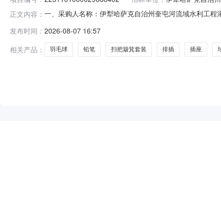
一、采购人名称：伊犁哈萨克自治州奎屯河流域水利工程
正文内容：
市项目四、采购项目编号：2251101000029668402五
发布时间：
2026-08-07 16:57
雾300ml室内除臭/芳香用品软饮料爱家/aijia空气清新剂喷雾
相关产品：
羽毛球
铅笔
扫把簸箕套装
排插
插座
NEW
HOT
5折起