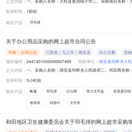
一、采购人名称：天柱县瓮洞镇小学二、采购项目名称：天柱县
正文内容：
购方式：直接采购六、采购公告发布日期：七、终止原因：
发布时间：
1秒前
小学地址：天柱县瓮洞镇光明村联系人：联系电话：传真
传真：地址：
相关产品：
羽毛球
关于办公用品采购的网上超市合同公告
中标｜合同公告
江西省｜九江市｜德安县
办公文教
货物
项目编号：
2441401000006667469
招标单位：
德安县邹桥乡人民
一、采购人名称：德安县邹桥乡人民政府二、供应商名称：德安
正文内容：
五、合同编号：2026M0806360426000007六、合同
发布时间：
5小时前
网/游乐场/体育场馆设施无品牌匹克球网张2.00138276
相关产品：
帐篷
羽毛球
记分牌
得力文件盒
彩色复印纸
卷筒纸
回形针
文件夹
和田地区卫生健康委员会关于羽毛球的网上超市采购