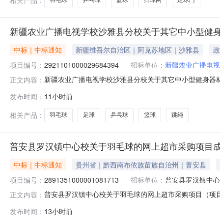
羽毛球
乒乓球
篮球
排球网
足球门
新疆农业广播电视学校沙雅县分校关于其它中小型健
中标｜中标通知
新疆维吾尔自治区｜阿克苏地区｜沙雅县
政
项目编号：
2921101000029684394
招标单位：
新疆农业广播电视
新疆农业广播电视学校沙雅县分校关于其它中小型健身器材的网
正文内容：
称:新疆农业广播电视学校沙雅县分校关于其它中小型健身器材的
发布时间：
11小时前
话:18196393686采购计划文号:采购计划金额（元）
相关产品：
羽毛球
足球
乒乓球
篮球
跳绳
普安县罗汉镇中心校关于羽毛球的网上超市采购项目
中标｜中标通知
贵州省｜黔西南布依族苗族自治州｜普安县
项目编号：
2891351000001081713
招标单位：
普安县罗汉镇中心
普安县罗汉镇中心校关于羽毛球的网上超市采购项目（项目编号
正文内容：
于羽毛球的网上超市采购项目采购项目项目编号:289135100
发布时间：
13小时前
行政区划编码:522323项目所在行政区划名称:贵州省