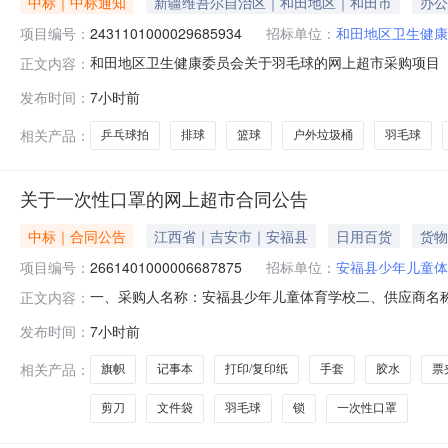
中标｜中标通知
新疆维吾尔自治区｜和田地区｜和田市
办公
项目编号：
2431101000029685934
招标单位：
和田地区卫生健康
和田地区卫生健康委员会关于羽毛球的网上超市采购项目（项目
正文内容：
委员会关于羽毛球的网上超市采购项目采购项目项目编号:24311
发布时间：
7小时前
行政区划编码:653299项目所在行政区划名称:和田地区
相关产品：
乒乓球拍
排球
篮球
户外垃圾桶
羽毛球
关于一次性口罩的网上超市合同公告
中标｜合同公告
江西省｜吉安市｜安福县
日用百货
货物
项目编号：
2661401000006687875
招标单位：
安福县少年儿童体
一、采购人名称：安福县少年儿童体育学校二、供应商名
正文内容：
2661401000006687875五、合同编号：2026M0
发布时间：
7小时前
性口罩包20.0061202尤尼克斯羽毛球羽毛球鹅毛球AS15耐
相关产品：
旗帜
记事本
打印/复印纸
手套
胶水
票
剪刀
文件袋
羽毛球
锁
一次性口罩