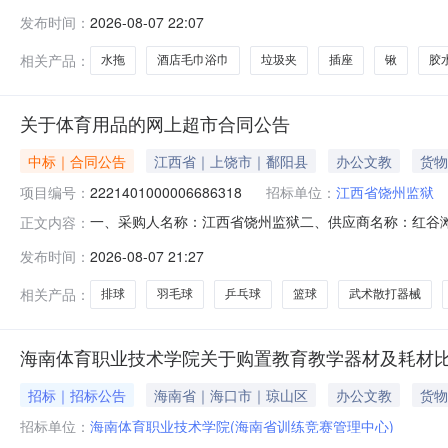
编号：2751101000029683610五、合同编号：11N0
发布时间：
2026-08-07 22:07
6.00331982安赛瑞27354水桶安赛瑞27354个6.003923
相关产品：
水拖
酒店毛巾浴巾
垃圾夹
插座
锹
胶
关于体育用品的网上超市合同公告
中标｜合同公告
江西省｜上饶市｜鄱阳县
办公文教
货物
项目编号：
2221401000006686318
招标单位：
江西省饶州监狱
一、采购人名称：江西省饶州监狱二、供应商名称：红谷滩区铭
正文内容：
号：2026M0807369900000220六、合同内容：序号标
发布时间：
2026-08-07 21:27
件1.002202203奥秘台球杆奥秘台球杆根11.00260286
相关产品：
排球
羽毛球
乒乓球
篮球
武术散打器械
海南体育职业技术学院关于购置教育教学器材及耗材
招标｜招标公告
海南省｜海口市｜琼山区
办公文教
货物
招标单位：
海南体育职业技术学院(海南省训练竞赛管理中心)