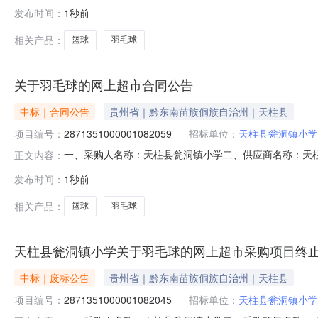
毛球的网上超市采购项目采购项目项目编号:28713510000
发布时间：
1秒前
政区划编码:522627项目所在行政区划名称:贵州省黔
相关产品：
篮球
羽毛球
关于羽毛球的网上超市合同公告
中标｜合同公告
贵州省｜黔东南苗族侗族自治州｜天柱县
项目编号：
2871351000001082059
招标单位：
天柱县瓮洞镇小学
一、采购人名称：天柱县瓮洞镇小学二、供应商名称：天
正文内容：
2871351000001082059五、合同编号：52262725
发布时间：
1秒前
3109,筒8.0068.35546.82川云健CYJ-061红兰白六号篮球
相关产品：
篮球
羽毛球
天柱县瓮洞镇小学关于羽毛球的网上超市采购项目终
中标｜废标公告
贵州省｜黔东南苗族侗族自治州｜天柱县
项目编号：
2871351000001082045
招标单位：
天柱县瓮洞镇小学