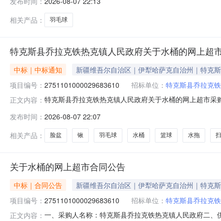
发布时间：
2026-08-07 22:13
VICTOR羽毛球网-C-7004球网(盒装威克多/VICTORC-70
相关产品：
羽毛球
特克斯县乔拉克铁热克镇人民政府关于水桶的网上超
中标｜中标通知
新疆维吾尔自治区｜伊犁哈萨克自治州｜特克斯
项目编号：
2751101000029683610
招标单位：
特克斯县乔拉克铁
特克斯县乔拉克铁热克镇人民政府关于水桶的网上超市采购项目
正文内容：
拉克铁热克镇人民政府关于水桶的网上超市采购项目采购项目项目
发布时间：
2026-08-07 22:07
区划编码:654027项目所在行政区划名称:新疆维吾尔
相关产品：
脸盆
锹
羽毛球
水桶
篮球
水拖
关于水桶的网上超市合同公告
中标｜合同公告
新疆维吾尔自治区｜伊犁哈萨克自治州｜特克斯
项目编号：
2751101000029683610
招标单位：
特克斯县乔拉克铁
一、采购人名称：特克斯县乔拉克铁热克镇人民政府二、
正文内容：