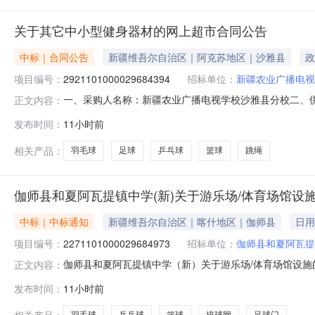
关于其它中小型健身器材的网上超市合同公告
中标｜合同公告
新疆维吾尔自治区｜阿克苏地区｜沙雅县
政
项目编号：
2921101000029684394
招标单位：
新疆农业广播电视
一、采购人名称：新疆农业广播电视学校沙雅县分校二、
正文内容：
号：2921101000029684394五、合同编号：11N4
发布时间：
11小时前
鱼/DOUBLEFISH乒乓球桌台1.00115011502安格耐特F2
相关产品：
羽毛球
足球
乒乓球
篮球
跳绳
伽师县和夏阿瓦提镇中学(新)关于游乐场/体育场馆设
中标｜中标通知
新疆维吾尔自治区｜喀什地区｜伽师县
日用
项目编号：
2271101000029684973
招标单位：
伽师县和夏阿瓦提
伽师县和夏阿瓦提镇中学（新）关于游乐场/体育场馆设施的网
正文内容：
称:伽师县和夏阿瓦提镇中学（新）关于游乐场/体育场馆设施的网
发布时间：
11小时前
划文号:采购计划金额（元）:项目所在行政区划编码:653
相关产品：