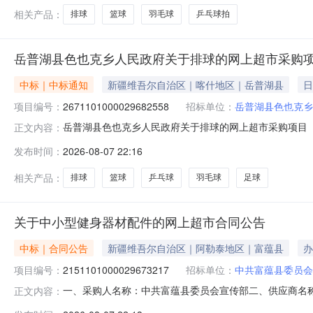
相关产品：
排球
篮球
羽毛球
乒乓球拍
岳普湖县色也克乡人民政府关于排球的网上超市采购
中标｜中标通知
新疆维吾尔自治区｜喀什地区｜岳普湖县
日
项目编号：
2671101000029682558
招标单位：
岳普湖县色也克乡
岳普湖县色也克乡人民政府关于排球的网上超市采购项目（项目
正文内容：
人民政府关于排球的网上超市采购项目采购项目项目编号:2671
发布时间：
2026-08-07 22:16
区划编码:653128项目所在行政区划名称:新疆维吾尔
相关产品：
排球
篮球
乒乓球
羽毛球
足球
关于中小型健身器材配件的网上超市合同公告
中标｜合同公告
新疆维吾尔自治区｜阿勒泰地区｜富蕴县
办
项目编号：
2151101000029673217
招标单位：
中共富蕴县委员会
一、采购人名称：中共富蕴县委员会宣传部二、供应商名
正文内容：
2151101000029673217五、合同编号：11N770