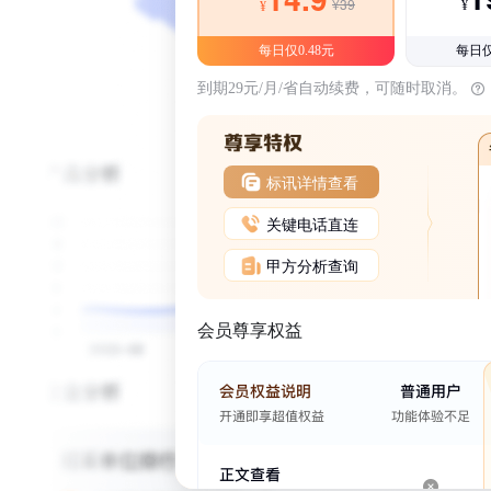
¥39
¥
¥
每日仅0.48元
每日仅
到期29元/月/省自动续费，可随时取消。
标讯详情查看
关键电话直连
甲方分析查询
会员尊享权益