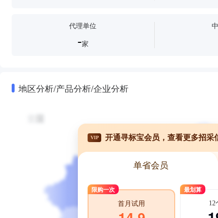
代理单位
-
家
地区分析/产品分析/企业分析
开通寻标宝会员，查看更多招采
VIP
单省会员
限购一次
最划算
1
首月试用
1
14.9