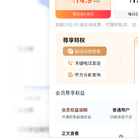
¥39
¥
¥
每日仅0.48元
每日仅
到期29元/月/省自动续费，可随时取消。
标讯详情查看
关键电话直连
甲方分析查询
会员尊享权益