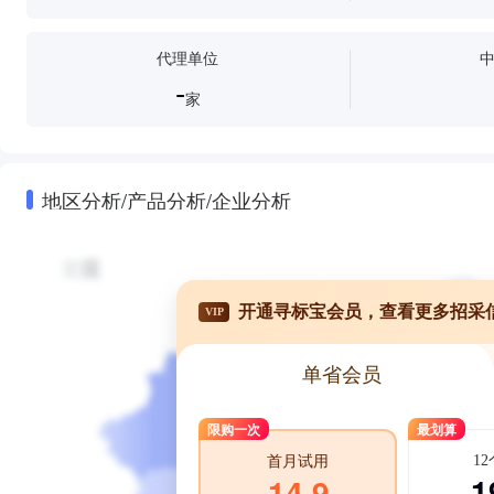
代理单位
-
家
地区分析/产品分析/企业分析
开通寻标宝会员，查看更多招采
VIP
单省会员
限购一次
最划算
1
首月试用
1
14.9