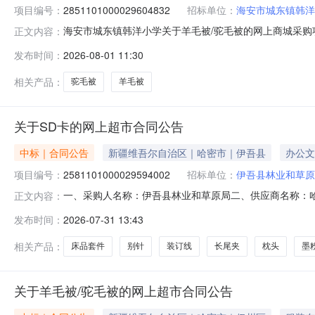
项目编号：
2851101000029604832
招标单位：
海安市城东镇韩洋
海安市城东镇韩洋小学关于羊毛被/驼毛被的网上商城采购项目
正文内容：
韩洋小学关于羊毛被/驼毛被的网上商城采购项目项目编号:285
发布时间：
2026-08-01 11:30
项目所在行政区划名称:海安市报价起止时间:-二、采购单
相关产品：
驼毛被
羊毛被
关于SD卡的网上超市合同公告
中标｜合同公告
新疆维吾尔自治区｜哈密市｜伊吾县
办公文
项目编号：
2581101000029594002
招标单位：
伊吾县林业和草原
一、采购人名称：伊吾县林业和草原局二、供应商名称：
正文内容：
2581101000029594002五、合同编号：11NB1806
发布时间：
2026-07-31 13:43
顿/KingstonTF32G64GC10张1.00195195220
相关产品：
床品套件
别针
装订线
长尾夹
枕头
墨
关于羊毛被/驼毛被的网上超市合同公告