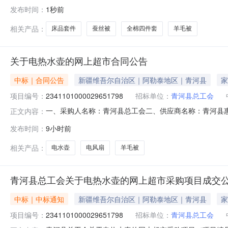
同编号：11N010705960202611201六、合同内
发布时间：
1秒前
毛被床3.0040012002水星家纺床品套件/四件套/多件套水星家
相关产品：
床品套件
蚕丝被
全棉四件套
羊毛被
关于电热水壶的网上超市合同公告
中标｜合同公告
新疆维吾尔自治区｜阿勒泰地区｜青河县
家
项目编号：
2341101000029651798
招标单位：
青河县总工会
一、采购人名称：青河县总工会二、供应商名称：青河县惠华商
正文内容：
号：11N01070641020265801六、合同内容：序号标项名
发布时间：
9小时前
2.001122242美的电风扇家用风扇落地扇美的/MideaS
相关产品：
电水壶
电风扇
羊毛被
青河县总工会关于电热水壶的网上超市采购项目成交
中标｜中标通知
新疆维吾尔自治区｜阿勒泰地区｜青河县
家
项目编号：
2341101000029651798
招标单位：
青河县总工会