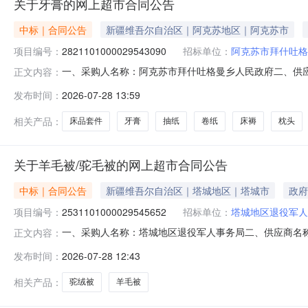
关于牙膏的网上超市合同公告
中标｜合同公告
新疆维吾尔自治区｜阿克苏地区｜阿克苏市
项目编号：
2821101000029543090
招标单位：
阿克苏市拜什吐格
一、采购人名称：阿克苏市拜什吐格曼乡人民政府二、供
正文内容：
2821101000029543090五、合同编号：11N010
发布时间：
2026-07-28 13:59
药/YUNNANBAIYAO薄荷香型牙膏210g盒6.002515
相关产品：
床品套件
牙膏
抽纸
卷纸
床褥
枕头
关于羊毛被/驼毛被的网上超市合同公告
中标｜合同公告
新疆维吾尔自治区｜塔城地区｜塔城市
政府
项目编号：
2531101000029545652
招标单位：
塔城地区退役军人
一、采购人名称：塔城地区退役军人事务局二、供应商名
正文内容：
2531101000029545652五、合同编号：11NMB1
发布时间：
2026-07-28 12:43
115.0072583375服务要求或标的基本概况：七、其它
相关产品：
驼绒被
羊毛被