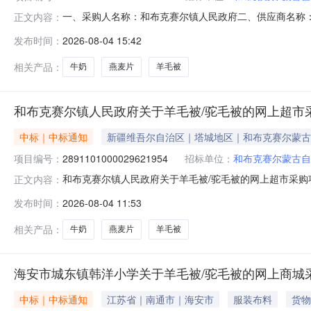
一、采购人名称：和布克赛尔镇人民政府二、供应商名称
正文内容：
2891101000029621954五、合同编号：11N01032
发布时间：
2026-08-04 15:42
米羊毛被水星家纺/mercury被芯200×230cm床5.0018
相关产品：
牛奶
燕麦片
羊毛被
和布克赛尔镇人民政府关于羊毛被/驼毛被的网上超市
中标｜中标通知
新疆维吾尔自治区｜塔城地区｜和布克赛尔蒙古
项目编号：
2891101000029621954
招标单位：
和布克赛尔蒙古自
和布克赛尔镇人民政府关于羊毛被/驼毛被的网上超市采购项目
正文内容：
人民政府关于羊毛被/驼毛被的网上超市采购项目采购项目项目编
发布时间：
2026-08-04 11:53
划编码:654226项目所在行政区划名称:新疆维吾尔自
相关产品：
牛奶
燕麦片
羊毛被
海安市城东镇韩洋小学关于羊毛被/驼毛被的网上商城
中标｜中标通知
江苏省｜南通市｜海安市
服装布料
货物