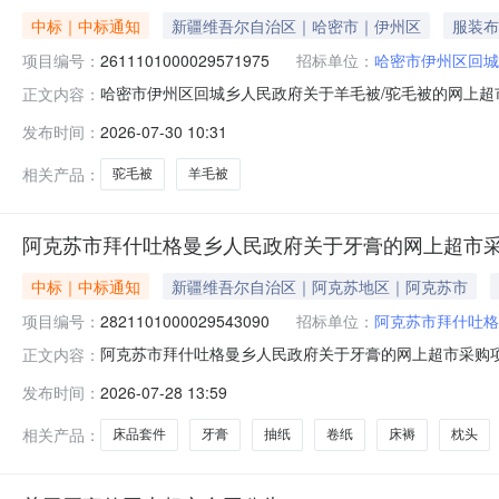
中标｜中标通知
新疆维吾尔自治区｜哈密市｜伊州区
服装布
项目编号：
2611101000029571975
招标单位：
哈密市伊州区回城
哈密市伊州区回城乡人民政府关于羊毛被/驼毛被的网上超市采
正文内容：
伊州区回城乡人民政府关于羊毛被/驼毛被的网上超市采购项目采购项
发布时间：
2026-07-30 10:31
购计划金额（元）:项目所在行政区划编码:650502项目
相关产品：
驼毛被
羊毛被
阿克苏市拜什吐格曼乡人民政府关于牙膏的网上超市
中标｜中标通知
新疆维吾尔自治区｜阿克苏地区｜阿克苏市
项目编号：
2821101000029543090
招标单位：
阿克苏市拜什吐格
阿克苏市拜什吐格曼乡人民政府关于牙膏的网上超市采购项目（
正文内容：
吐格曼乡人民政府关于牙膏的网上超市采购项目采购项目项目编号:2
发布时间：
2026-07-28 13:59
所在行政区划编码:652901项目所在行政区划名称:新
相关产品：
床品套件
牙膏
抽纸
卷纸
床褥
枕头