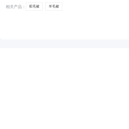
相关产品：
驼毛被
羊毛被
NEW
HOT
5折起
暂时没有搜索结果…