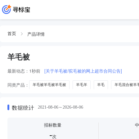
产品详情
首页
羊毛被
最新动态：
1秒前
[关于羊毛被/驼毛被的网上超市合同公告]
同类产品：
羊毛被羊毛被羊毛被
羊毛羊
羊毛
羊毛混合被羊
羊毛毯
羊毛床垫
羊毛围巾
羊毛衫
羊毛球
开襟羊毛
数据统计
2021-08-06～2026-08-06
招标数量
-
次