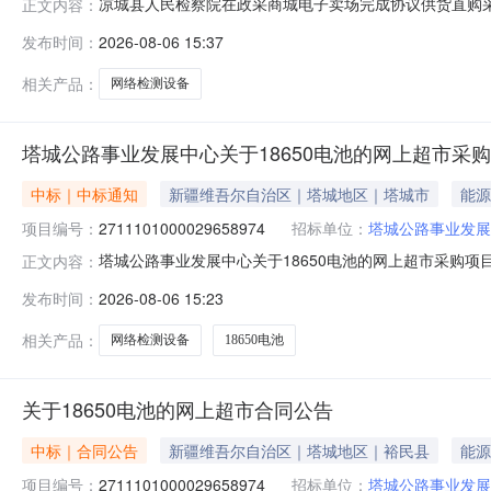
凉城县人民检察院在政采商城电子卖场完成协议供货直购采购，
正文内容：
域：内蒙古自治区本级预算金额(元)：1,950.00采购人
发布时间：
2026-08-06 15:37
蒙古华云电子科技有限公司成交时间：2026-08-0615
相关产品：
网络检测设备
塔城公路事业发展中心关于18650电池的网上超市采
中标｜中标通知
新疆维吾尔自治区｜塔城地区｜塔城市
能源
项目编号：
2711101000029658974
招标单位：
塔城公路事业发展
塔城公路事业发展中心关于18650电池的网上超市采购项目（
正文内容：
中心关于18650电池的网上超市采购项目采购项目项目编号:27
发布时间：
2026-08-06 15:23
区划编码:659900项目所在行政区划名称:新疆维吾尔自
相关产品：
网络检测设备
18650电池
关于18650电池的网上超市合同公告
中标｜合同公告
新疆维吾尔自治区｜塔城地区｜裕民县
能源
项目编号：
2711101000029658974
招标单位：
塔城公路事业发展