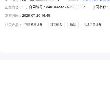
一、合同编号：34010320260720000205二、合
正文内容：
公司网上超市项目五、合同主体采购人（甲方）：合肥庐阳文
发布时间：
2026-07-20 16:49
省合肥市蜀山区合肥市蜀山区长江西路3号春天大厦2401室联
相关产品：
网络检测设备
移动硬盘
硒鼓
电话录音设备
NEW
HOT
5折起