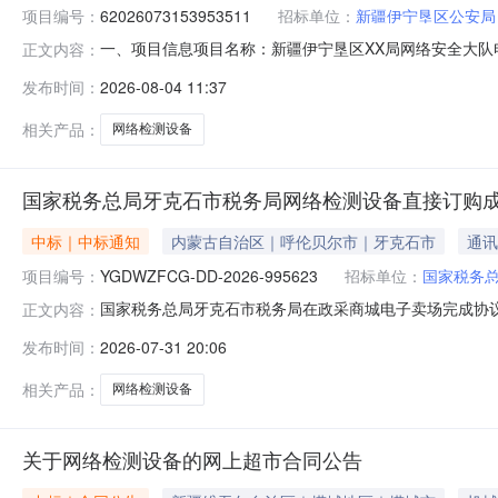
项目编号：
62026073153953511
招标单位：
新疆伊宁垦区公安局
一、项目信息项目名称：新疆伊宁垦区XX局网络安全大队电子取证项
正文内容：
0411:04-2026-08-0715:00采购单位：新
发布时间：
2026-08-04 11:37
规定。二、采购需求清单商品名称参数要求购买数量控制金额
相关产品：
网络检测设备
国家税务总局牙克石市税务局网络检测设备直接订购
中标｜中标通知
内蒙古自治区｜呼伦贝尔市｜牙克石市
通讯
项目编号：
YGDWZFCG-DD-2026-995623
招标单位：
国家税务
国家税务总局牙克石市税务局在政采商城电子卖场完成协议供货
正文内容：
克石市税务局所属区域：内蒙古自治区本级预算金额(元)：18
发布时间：
2026-07-31 20:06
采购结果成交供应商：牙克石市佳星文化用品商行（个体工商户）成
相关产品：
网络检测设备
关于网络检测设备的网上超市合同公告