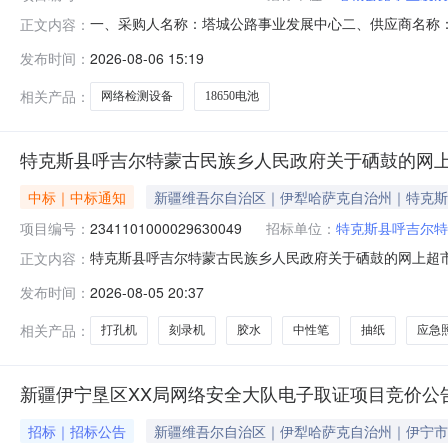
一、采购人名称：塔城公路事业发展中心二、供应商名称
正文内容：
2711101000029658974五、合同编号：11N4583
发布时间：
2026-08-06 15:19
警尊无型号节1.002882882警尊AT7100网络检测设
相关产品：
网络检测设备
18650电池
特克斯县呼吉尔特蒙古民族乡人民政府关于硒鼓的网
中标｜中标通知
新疆维吾尔自治区｜伊犁哈萨克自治州｜特克斯
项目编号：
2341101000029630049
招标单位：
特克斯县呼吉尔特
特克斯县呼吉尔特蒙古民族乡人民政府关于硒鼓的网上超市采购
正文内容：
县呼吉尔特蒙古民族乡人民政府关于硒鼓的网上超市采购项目采购项
发布时间：
2026-08-05 20:37
采购计划金额（元）:项目所在行政区划编码:654027
相关产品：
打孔机
刻录机
胶水
中性笔
抽纸
应急
新疆伊宁垦区XX局网络安全大队电子取证项目竞价公
招标｜招标公告
新疆维吾尔自治区｜伊犁哈萨克自治州｜伊宁市