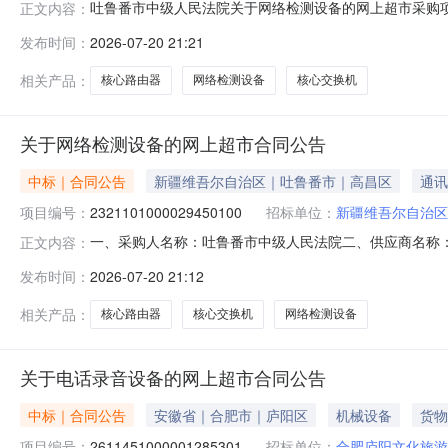
吐鲁番市中级人民法院关于网络检测设备的网上超市采购项目（
正文内容：
人民法院关于网络检测设备的网上超市采购项目采购项目项目编号:2
发布时间：
2026-07-20 21:21
（元）:项目所在行政区划编码:650499项目所在行政区
相关产品：
核心路由器
网络检测设备
核心交换机
关于网络检测设备的网上超市合同公告
中标｜合同公告
新疆维吾尔自治区｜吐鲁番市｜高昌区
通讯
项目编号：
2321101000029450100
招标单位：
新疆维吾尔自治区
一、采购人名称：吐鲁番市中级人民法院二、供应商名称
正文内容：
2321101000029450100五、合同编号：11N1059
发布时间：
2026-07-20 21:12
质保三年华为智选S12700H-8台1.00240000240
相关产品：
核心路由器
核心交换机
网络检测设备
关于电话录音设备的网上超市合同公告
中标｜合同公告
安徽省｜合肥市｜庐阳区
机械设备
货物
项目编号：
2611451000001285301
招标单位：
合肥庐阳文化旅游