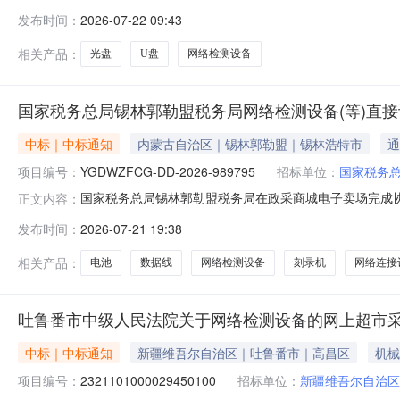
人民检察院关于网络检测设备的网上超市采购项目采购项目项目编
发布时间：
2026-07-22 09:43
购单位地址:/三、成交信息交易方式:直接采购成交日期:2
相关产品：
光盘
U盘
网络检测设备
国家税务总局锡林郭勒盟税务局网络检测设备(等)直
中标｜中标通知
内蒙古自治区｜锡林郭勒盟｜锡林浩特市
通
项目编号：
YGDWZFCG-DD-2026-989795
招标单位：
国家税务
国家税务总局锡林郭勒盟税务局在政采商城电子卖场完成协议供
正文内容：
锡林郭勒盟税务局所属区域：内蒙古自治区本级预算金额(元)：
发布时间：
2026-07-21 19:38
采购结果成交供应商：内蒙古君乾科技有限公司成交时间：202
相关产品：
电池
数据线
网络检测设备
刻录机
网络连接
吐鲁番市中级人民法院关于网络检测设备的网上超市
中标｜中标通知
新疆维吾尔自治区｜吐鲁番市｜高昌区
机械
项目编号：
2321101000029450100
招标单位：
新疆维吾尔自治区