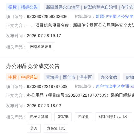
招标｜招标公告
新疆维吾尔自治区｜伊犁哈萨克自治州｜伊宁市
项目编号：
62026072858232636
招标单位：
新疆伊宁垦区公安局
一、项目信息项目名称：新疆伊宁垦区公安局网络安全大队电子取证
正文内容：
2817:36-2026-07-3115:00采购单位：新
发布时间：
2026-07-28 19:17
规定。二、采购需求清单商品名称参数要求购买数量控制金额
相关产品：
网络检测设备
办公用品竞价成交公告
中标｜中标通知
青海省｜西宁市｜湟中区
办公文教
货物
项目编号：
62026072219787509
招标单位：
西宁市湟中区交通运
办公用品（项目编号:62026072219787509）采购
正文内容：
联系电话：19997483118项目所在行政区划编码：63012
发布时间：
2026-07-23 18:02
宁市湟中区交通运输综合行政执法局采购单位地址：青海省
相关产品：
电子计算器
复写纸
档案盒
别针/回形针/大头针
剪刀
彩色复印纸