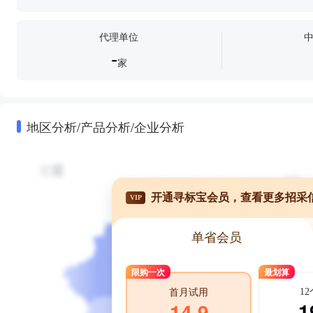
代理单位
-
家
地区分析/产品分析/企业分析
开通寻标宝会员，查看更多招采
VIP
单省会员
限购一次
最划算
1
首月试用
1
14.9