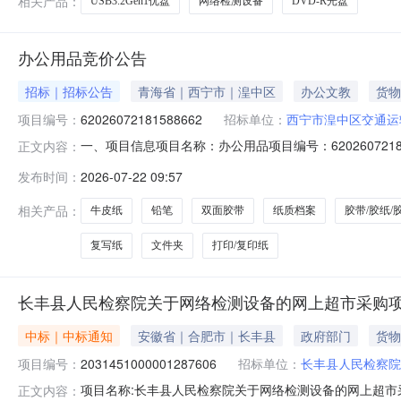
相关产品：
USB3.2Gen1优盘
网络检测设备
DVD-R光盘
办公用品竞价公告
招标｜招标公告
青海省｜西宁市｜湟中区
办公文教
货物
项目编号：
62026072181588662
招标单位：
西宁市湟中区交通运
一、项目信息项目名称：办公用品项目编号：62026072181588
正文内容：
宁市湟中区交通运输综合行政执法局供应商规模要求：-供
发布时间：
2026-07-22 09:57
供应商资格设定及资格审查的通知》第六条规定。3、已在
相关产品：
牛皮纸
铅笔
双面胶带
纸质档案
胶带/胶纸/
复写纸
文件夹
打印/复印纸
长丰县人民检察院关于网络检测设备的网上超市采购
中标｜中标通知
安徽省｜合肥市｜长丰县
政府部门
货物
项目编号：
2031451000001287606
招标单位：
长丰县人民检察院
项目名称:长丰县人民检察院关于网络检测设备的网上超市采购
正文内容：