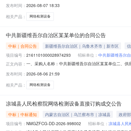
队电子取证项目项目编号：62026073153953511项
发布时间：
2026-08-07 18:33
级报价起止时间：2026-08-0411:04-2026-08
相关产品：
网络检测设备
中共新疆维吾尔自治区某某单位的合同公告
中标｜合同公告
新疆维吾尔自治区｜乌鲁木齐市｜新市区
信
项目编号：
2161101000028974293
招标单位：
中标单位：
新疆沃瑞思信息科
一、采购人名称：中共新疆维吾尔自治区某某单位二、供
正文内容：
编号：2161101000028974293五、合同编号：11N
发布时间：
2026-08-06 21:59
1.00119500119500服务要求或标的基本概况：
177
相关产品：
网络检测设备
凉城县人民检察院网络检测设备直接订购成交公告
中标｜中标通知
内蒙古自治区｜乌兰察布市｜凉城县
政府部
项目编号：
NMGZFCG-DD-2026-998002
招标单位：
凉城县人民