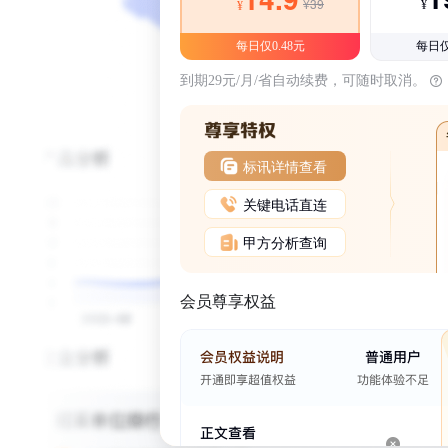
¥39
¥
¥
每日仅0.48元
每日仅
到期29元/月/省自动续费，可随时取消。
标讯详情查看
关键电话直连
甲方分析查询
会员尊享权益