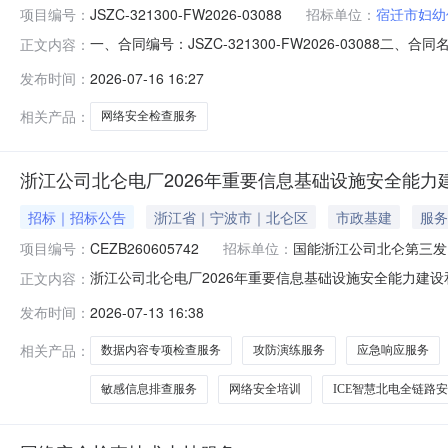
项目编号：
JSZC-321300-FW2026-03088
招标单位：
宿迁市妇幼
一、合同编号：JSZC-321300-FW2026-03088二
正文内容：
保健院网络安全检查项目五、合同主体采购人（甲方）：宿迁市
发布时间：
2026-07-16 16:27
同主体信息1.主要标的信息：项目名称：宿迁市妇幼保健院网络安
相关产品：
网络安全检查服务
浙江公司北仑电厂2026年重要信息基础设施安全能
招标｜招标公告
浙江省｜宁波市｜北仑区
市政基建
服务
项目编号：
CEZB260605742
招标单位：
国能浙江公司北仑第三发
浙江公司北仑电厂2026年重要信息基础设施安全能力建设
正文内容：
设施安全能力建设和护网运行公开招标，项目招标编号为：C
发布时间：
2026-07-13 16:38
来源为自筹。招标代理机构为国家能源集团国际工程咨询有
及标段（包）划分：2.
相关产品：
数据内容专项检查服务
攻防演练服务
应急响应服务
敏感信息排查服务
网络安全培训
ICE智慧北电全链路