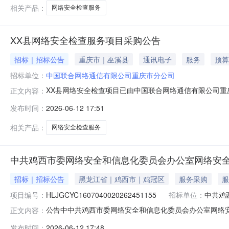
期：1年；2.资
相关产品：
网络安全检查服务
XX县网络安全检查服务项目采购公告
招标｜招标公告
重庆市｜巫溪县
通讯电子
服务
预算
招标单位：
中国联合网络通信有限公司重庆市分公司
XX县网络安全检查项目已由中国联合网络通信有限公司重
正文内容：
司。项目已具备采购条件，现邀请有标的物供给能力的潜在供
发布时间：
2026-06-12 17:51
护维护服务1.3本项目不含增值税最高限价为64,716.9
人民共和
相关产品：
网络安全检查服务
中共鸡西市委网络安全和信息化委员会办公室网络安
招标｜招标公告
黑龙江省｜鸡西市｜鸡冠区
服务采购
服
项目编号：
HLJGCYC1607040020262451155
招标单位：
中共鸡
公告中中共鸡西市委网络安全和信息化委员会办公室网络安全
正文内容：
域内全量网络资产服务3.政务信息系统、政务应用程序远程
发布时间：
2026-06-12 17:48