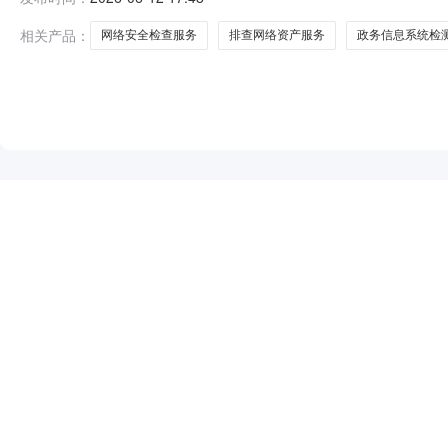
务采购项目项目类型：非政府采购项目项目标的所属行业
内控制度规定的程序确定并列
相关产品：
网络安全检查服务
排查网络资产服务
政务信息系统检
NEW
HOT
5折起
暂时没有搜索结果…