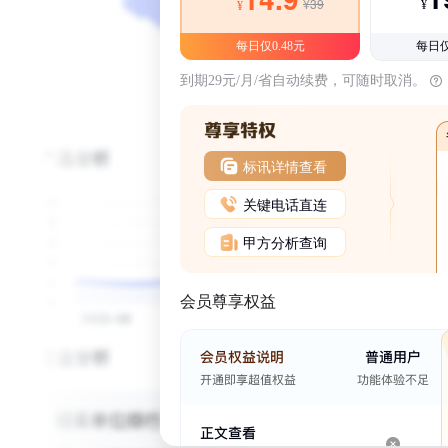
¥39
¥
¥
每日仅0.48元
每日仅
到期29元/月/省自动续费，可随时取消。
标讯详情查看
关键电话直连
甲方分析查询
会员尊享权益