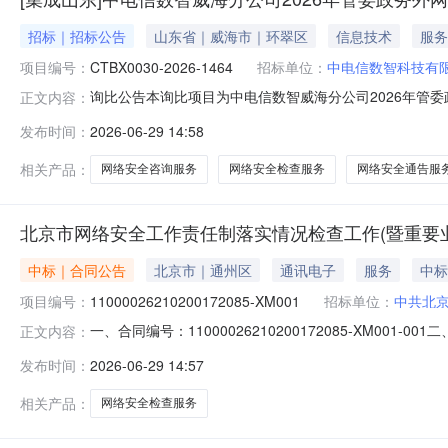
招标｜招标公告
山东省｜威海市｜环翠区
信息技术
服务
项目编号：
CTBX0030-2026-1464
招标单位：
中电信数智科技有
询比公告本询比项目为中电信数智威海分公司2026年管委政
正文内容：
分公司，采购代理机构为上海信产管理咨询有限公司。项
发布时间：
2026-06-29 14:58
参加询比响应。1.项目概况与采购内容1.1项目概况：
求，全面排查政务云网环境
相关产品：
网络安全咨询服务
网络安全检查服务
网络安全通告服
北京市网络安全工作责任制落实情况检查工作(暨重要
中标｜合同公告
北京市｜通州区
通讯电子
服务
中标
项目编号：
11000026210200172085-XM001
招标单位：
中共北
一、合同编号：11000026210200172085-XM00
正文内容：
11000026210200172085-XM001四、项目名称：**
发布时间：
2026-06-29 14:57
地址：***通州区留庄路4号院1号楼联系方式：5552011
相关产品：
网络安全检查服务