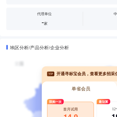
代理单位
-
家
地区分析/产品分析/企业分析
开通寻标宝会员，查看更多招采
VIP
单省会员
限购一次
最划算
1
首月试用
1
14.9