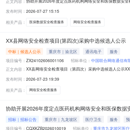
协助开展2026年度定点医药机构网络安全和医保数据安
正文内容：
（最高）数量总限价目录其他专业技术服务需求描述协助开展2
发布时间：
2026-07-27 15:15
分最高最少参与供应商数量（开标条件）3家项目允许最大成
重庆九龙坡分公司二
相关产品：
医保数据安全检查服务
网络安全检查服务
XX县网络安全检查项目(第四次)采购中选候选人公示
中标｜候选人公示
重庆市｜渝北区
通讯电子
服务
项目编号：
ZX24102606001106
招标单位：
中国联合网络通信有
XX县网络安全检查项目（第四次）采购中选候选人公示XX县
正文内容：
的程序于2026年7月14日评审，现就采购结果公布如下：
发布时间：
2026-07-23 19:39
溪县蓝翔电脑有限责任公司不含增值税价64500元，价税合计
相关产品：
网络安全检查服务
协助开展2026年度定点医药机构网络安全和医保数据安全检
招标｜招标公告
重庆市｜九龙坡区
医疗卫生
服务
预
项目编号：
CQXKZB2026010019
招标单位：
重庆市九龙坡区医疗