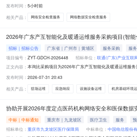
公司，采购代理机构为中捷通信有限公司。项目资金已落
发布时间：
5小时前
应。1.项目概况与采购内容1.1项目概况：中国电信烟台分
烟台分
相关产品：
网络安全检查服务
网络数据安全检查服务
2026年广东产互智能化及暖通运维服务采购项目(智能
招标｜招标公告
广东省｜广州市｜黄埔区
服务采购
服务
项目编号：
ZYT-GDCH-2026448
招标单位：
联通(广东)产业互联
本询比采购项目为2026年广东产互智能化及暖通运维服务采
正文内容：
为：广东省广州市黄埔区国际生物岛螺旋大道66、68、
发布时间：
2026-07-31 20:43
购，特邀请有意向的且具有提供标的物能力的潜在应答人（以
项目（智能化部分）。
相关产品：
驻场运维
应急响应
设施设备运维
机房基础环境
协助开展2026年度定点医药机构网络安全和医保数据
中标｜中标通知
重庆市｜九龙坡区
医疗卫生
服务
预
招标单位：
重庆市九龙坡区医疗保障局
中标单位：
中国电信股份