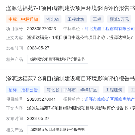
滏源达福苑7-1项目(编制建设项目环境影响评价报告书(
中标｜中标通知
河北省
工程建筑
工程
预算3万元
项目编号：
202305270023
中标单位：
河北龙鑫工程咨询有限公司
滏源达福苑7-1项目项目中选公告项目名称：滏源达福苑7-
正文内容：
单位联系人：李瑶联系电话：15032039139此公告公
发布时间：
2023-05-27
18:01:16备注：竞选规则序号项目编号项目名称竞选起始时间
相关产品：
编制建设项目环境影响评价报告书
滏源达福苑7-2项目(编制建设项目环境影响评价报告书(
招标｜招标公告
河北省｜邯郸市｜峰峰矿区
工程建筑
工
项目编号：
202305270041
招标单位：
邯郸市峰峰矿区新峰房地产
滏源达福苑7-2项目(编制建设项目环境影响评价报告书（
正文内容：
超市平台进行公开竞选，现将有关内容公告如下：一、项目概
发布时间：
2023-05-27
选控制价格：最低限价20000元，最高限价30000元
介服务事项网
相关产品：
编制建设项目环境影响评价报告书