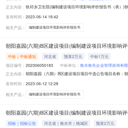
狄邱乡卫生院(编制建设项目环境影响评价报告书（表）
正文内容：
公告如下：一、项目概况及竞选要求：1.项目地点：临漳县2
发布时间：
2023-06-14 18:42
高限价15000元二、竞选时间：见下方附件“竞选规则
机构，可参与相应资质
相关产品：
编制建设项目环境影响评价报告书
朝阳嘉园(六期)B区建设项目(编制建设项目环境影响评价
中标｜中标通知
河北省
预算2万元
中标1万元
项目编号：
202306050183
中标单位：
衡水衡兆企业管理咨询有限
朝阳嘉园（六期）B区建设项目项目中选公告项目名称：朝阳嘉
正文内容：
取方式：直接选取项目业主单位联系人：杨立红联系电话：1
发布时间：
2023-06-12 12:28
年06月05日15:12:14备注：竞选规则序号项目编号项目
相关产品：
编制建设项目环境影响评价报告书
朝阳嘉园(六期)B区建设项目(编制建设项目环境影响评价
招标｜招标公告
河北省｜衡水市｜桃城区
预算2万元