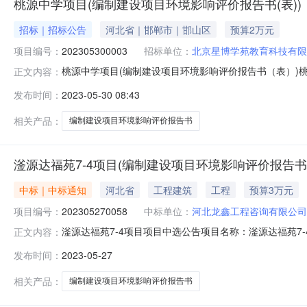
桃源中学项目(编制建设项目环境影响评价报告书(表))
招标｜招标公告
河北省｜邯郸市｜邯山区
预算2万元
项目编号：
202305300003
招标单位：
北京星博学苑教育科技有限
桃源中学项目(编制建设项目环境影响评价报告书（表）
正文内容：
现将有关内容公告如下：一、项目概况及竞选要求：1.项目
发布时间：
2023-05-30 08:43
格：最低限价10000元，最高限价20000元二、竞选
项网上竞选服务资格的中
相关产品：
编制建设项目环境影响评价报告书
滏源达福苑7-4项目(编制建设项目环境影响评价报告书(
中标｜中标通知
河北省
工程建筑
工程
预算3万元
项目编号：
202305270058
中标单位：
河北龙鑫工程咨询有限公司
滏源达福苑7-4项目项目中选公告项目名称：滏源达福苑7-
正文内容：
单位联系人：李瑶联系电话：15032039139此公告公
发布时间：
2023-05-27
18:29:15备注：竞选规则序号项目编号项目名称竞选起始时间
相关产品：
编制建设项目环境影响评价报告书