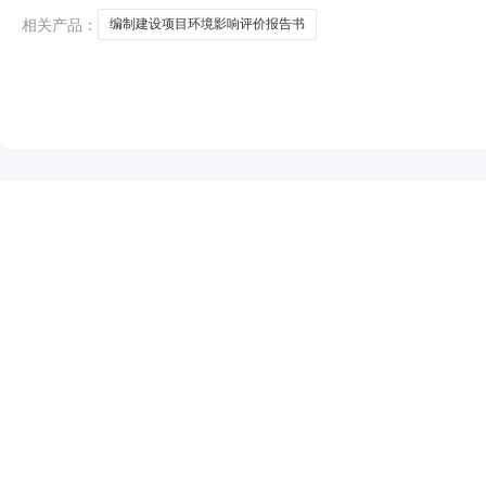
相关产品：
编制建设项目环境影响评价报告书
NEW
HOT
5折起
暂时没有搜索结果…