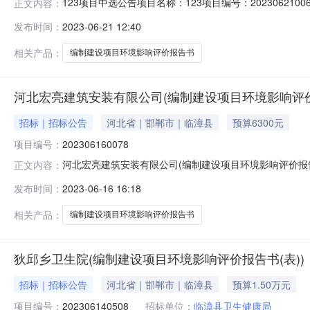
123项目中选公告项目名称：123项目编号：202306
正文内容：
话：15278945621此公告公示期间，如有异议请联系河
发布时间：
2023-06-21 12:40
竞选起始时间竞选结束时间最低限价最高限价竞选类型12023062100
相关产品：
编制建设项目环境影响评价报告书
河北宏亮建筑安装有限公司(编制建设项目环境影响评价
招标｜招标公告
河北省｜邯郸市｜临漳县
预算6300元
项目编号：
202306160078
河北宏亮建筑安装有限公司(编制建设项目环境影响评价
正文内容：
河北省中介超市平台进行公开竞选，现将有关内容公告如下
发布时间：
2023-06-16 16:18
4.中介服务完成期限要求：30天5.竞选控制价格：最低限
务网统一注册入网，取得
相关产品：
编制建设项目环境影响评价报告书
狄邱乡卫生院(编制建设项目环境影响评价报告书(表))
招标｜招标公告
河北省｜邯郸市｜临漳县
预算1.50万元
项目编号：
202306140508
招标单位：
临漳县卫生健康局