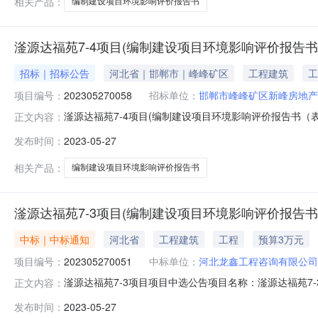
相关产品：
编制建设项目环境影响评价报告书
滏源达福苑7-4项目(编制建设项目环境影响评价报告书(
招标｜招标公告
河北省｜邯郸市｜峰峰矿区
工程建筑
工
项目编号：
202305270058
招标单位：
邯郸市峰峰矿区新峰房地产
滏源达福苑7-4项目(编制建设项目环境影响评价报告书（
正文内容：
超市平台进行公开竞选，现将有关内容公告如下：一、项目概
发布时间：
2023-05-27
选控制价格：最低限价20000元，最高限价30000元
介服务事项网
相关产品：
编制建设项目环境影响评价报告书
滏源达福苑7-3项目(编制建设项目环境影响评价报告书(
中标｜中标通知
河北省
工程建筑
工程
预算3万元
项目编号：
202305270051
中标单位：
河北龙鑫工程咨询有限公司
滏源达福苑7-3项目项目中选公告项目名称：滏源达福苑7-
正文内容：
单位联系人：李瑶联系电话：15032039139此公告公
发布时间：
2023-05-27
18:20:44备注：竞选规则序号项目编号项目名称竞选起始时间