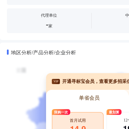
代理单位
-
家
地区分析/产品分析/企业分析
开通寻标宝会员，查看更多招采
VIP
单省会员
限购一次
最划算
1
首月试用
1
14.9