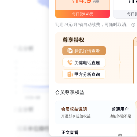
¥39
¥
¥
每日仅0.48元
每日仅
到期29元/月/省自动续费，可随时取消。
标讯详情查看
关键电话直连
甲方分析查询
会员尊享权益