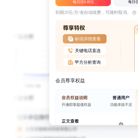
每日仅0.48元
每日仅
到期29元/月/省自动续费，可随时取消。
标讯详情查看
关键电话直连
甲方分析查询
会员尊享权益