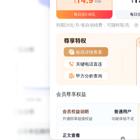
¥39
¥
¥
每日仅0.48元
每日仅
到期29元/月/省自动续费，可随时取消。
标讯详情查看
关键电话直连
甲方分析查询
会员尊享权益