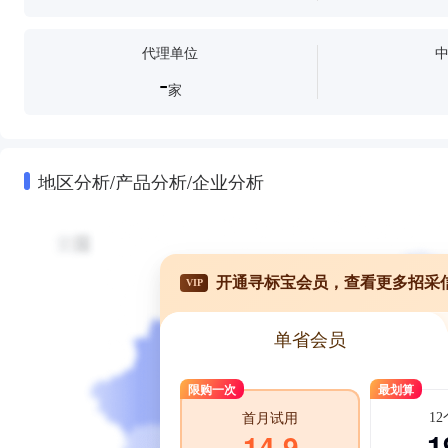
代理单位
-
家
地区分析/产品分析/企业分析
开通寻标宝会员，查看更多招采
VIP
单省会员
限购一次
最划算
1
首月试用
1
14.9