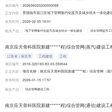
项目编号：
202636020200000098
景德镇市昌江区地下管网集约化提升及城乡供水一体化建设项
正文内容：
项目建设地点江西省景德镇市昌江区荷塘丽阳鱼山乡镇等建筑面
发布时间：
2026-02-05 16:01
项目投资(万元)25239.00环保投资(万元)1261.9
相关产品：
地下管网集约化提升及城乡供水一体化建设
供水管网提升工
南京应天骨科医院新建******程)综合管网(蒸汽)建设
江苏省｜南京市
工程建筑
工程
项目编号：
2018-320193-83-03-559044
项目名称：南京应天骨科医院新建******程）综合管网（蒸汽
正文内容：
源局栖霞分局办结时间：2026-01-15
发布时间：
2026-01-15 17:57
相关产品：
综合管网建设工程
南京应天骨科医院新建******程)综合管网(通信)建设