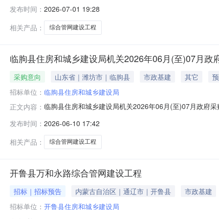
（包）数量公告标段（包）编号B150500202606260
发布时间：
2026-07-01 19:28
相关产品：
综合管网建设工程
临朐县住房和城乡建设局机关2026年06月(至)07月
采购意向
山东省｜潍坊市｜临朐县
市政基建
其它
预
招标单位：
临朐县住房和城乡建设局
临朐县住房和城乡建设局机关2026年06月(至)07月
正文内容：
号）等有关规定，现将临朐县住房和城乡建设局机关2026
发布时间：
2026-06-10 17:42
间（填写到月）备注1临朐县明德路（新华路-山旺路）
到合格及以上等级。39
相关产品：
综合管网建设工程
开鲁县万和永路综合管网建设工程
招标｜招标预告
内蒙古自治区｜通辽市｜开鲁县
市政基建
招标单位：
开鲁县住房和城乡建设局