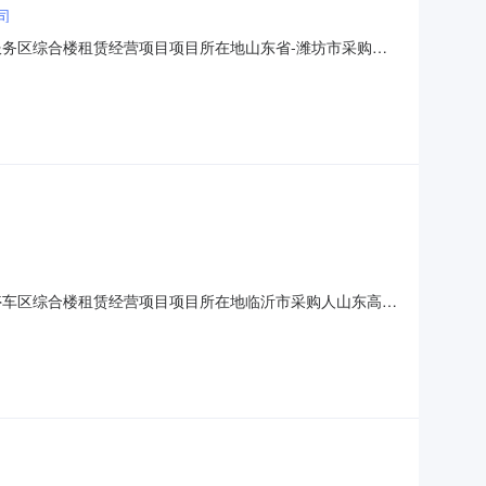
司
潍坊服务区综合楼租赁经营项目项目所在地山东省-潍坊市采购人
管理有限公司资格审查方式资格后审评审方法技术评分最高
围2.1项目概况潍坊服务区位于G20青银高速K150公里
速诸葛停车区综合楼租赁经营项目项目所在地临沂市采购人山东高速
审评审方法技术评分最高价格法资格审查方法合格制报价形式
于青兰高速公路K207+800M处，占地面积18亩，建筑面