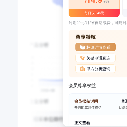
¥39
¥
每日仅0.48元
到期29元/月/省自动续费，可随
标讯详情查看
关键电话直连
甲方分析查询
会员尊享权益