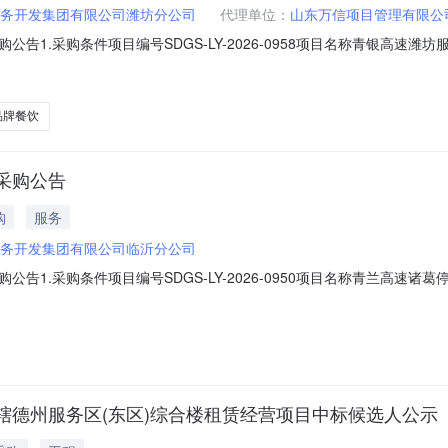
务开发集团有限公司潍坊分公司
代理单位：
山东万信项目管理有限公
告1.采购条件项目编号SDGS-LY-2026-0958项目名称青银高速
方式谈判采购采购类别服务采购组织形式委托采购代理机构山东万信项目
限5年（含装修改造试运营期）资金来源及出资比例其他2.项目概况与采购范
品牌餐饮
采购公告
购
服务
务开发集团有限公司临沂分公司
告1.采购条件项目编号SDGS-LY-2026-0950项目名称青兰高
采购采购类别服务采购组织形式自主采购代理机构/资格审查方式资格后
资金来源及出资比例其他2.项目概况与采购范围2.1项目概况诸葛停车区位
辖德州服务区(东区)综合楼租赁经营项目中标候选人公示