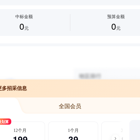
中标金额
预算金额
0
0
元
元
更多招采信息
全国会员
最划算
12个月
1个月
3个月
199
39
99