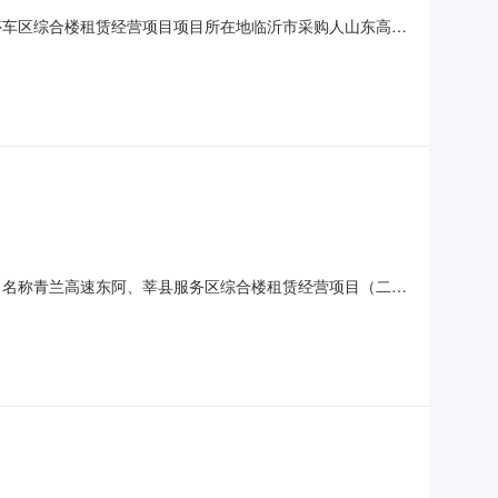
速诸葛停车区综合楼租赁经营项目项目所在地临沂市采购人山东高速
审评审方法技术评分最高价格法资格审查方法合格制报价形式
于青兰高速公路K207+800M处，占地面积18亩，建筑面
48项目名称青兰高速东阿、莘县服务区综合楼租赁经营项目（二次
自主采购代理机构/资格审查方式资格后审评审方法技术评分
况与采购范围2.1项目概况青兰高速东阿服务区位于青兰高速