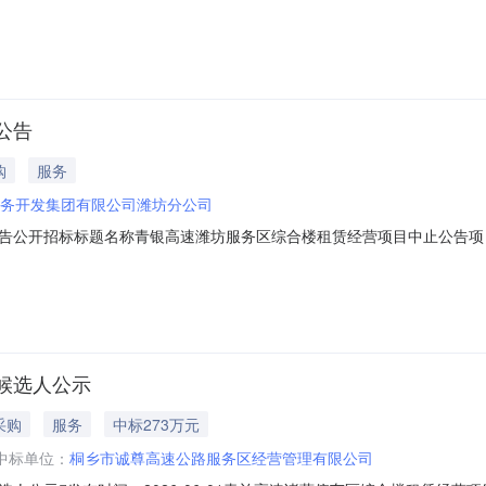
6年05月29日六、成交结果:序号报价人名称标段（包）名称中标价格(人民
万元七、联系方式1、采购人：联系人：王老师、刘老师联系电话：0531-68972
公告
购
服务
务开发集团有限公司潍坊分公司
招标标题名称青银高速潍坊服务区综合楼租赁经营项目中止公告项目编号SDGS-
潍坊服务区综合楼租赁经营项目二、项目编号：SDGS-LY-2026-0958
不便敬请谅解。五、联系方式采购人：山东高速服务开发集团有限公司潍
候选人公示
采购
服务
中标273万元
中标单位：
桐乡市诚尊高速公路服务区经营管理有限公司