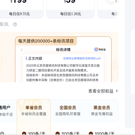
¥
¥
¥
每日仅0.55元
每日仅1.26元
每日仅1.08元
时取消。
查看全部权益