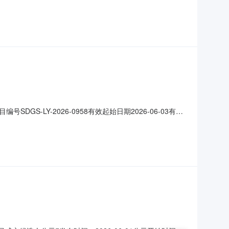
币/费率)1桐乡市诚尊高速公路服务区经营管理有限公司青兰高速
253、15066329588
LY-2026-0958有效起始日期2026-06-03有效
三、采购公告发布日期：2026年5月28日四、终止原因因招商计
坊分公司地址：山东潍坊经济开发区新谊路10号