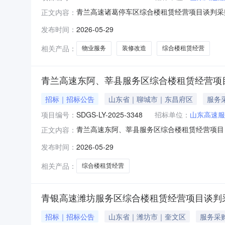
青兰高速诸葛停车区综合楼租赁经营项目谈判采购公
正文内容：
服务开发集团有限公司临沂分公司采购方式谈判
发布时间：
2026-05-29
单信封租赁期限3年，装修改造试运营期15日历日
积1475
相关产品：
物业服务
装修改造
综合楼租赁经营
青兰高速东阿、莘县服务区综合楼租赁经营项目
招标｜招标公告
山东省｜聊城市｜东昌府区
服务
项目编号：
SDGS-LY-2025-3348
招标单位：
山东高速服
青兰高速东阿、莘县服务区综合楼租赁经营项目（二
正文内容：
采购）项目所在地聊城市采购人山东高速服务开
发布时间：
2026-05-29
最高价格法资格审查方法合格制报价形式单信封租
公路K447+85
相关产品：
综合楼租赁经营
青银高速潍坊服务区综合楼租赁经营项目谈判
招标｜招标公告
山东省｜潍坊市｜奎文区
服务采