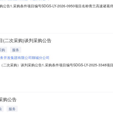
告1.采购条件项目编号SDGS-LY-2026-0950项目名称青兰高
采购采购类别服务采购组织形式自主采购代理机构/资格审查方式资格后
资金来源及出资比例其他2.项目概况与采购范围2.1项目概况诸葛停车区位
(二次采购)谈判采购公告
采购
服务
务开发集团有限公司聊城分公司
次采购）谈判采购公告1.采购条件项目编号SDGS-LY-2025-33
发集团有限公司聊城分公司采购方式谈判采购采购类别服务采购组织形式
赁期限3年，装修改造试运营期15日资金来源及出资比例其他2.项目概
采购公告
购
服务