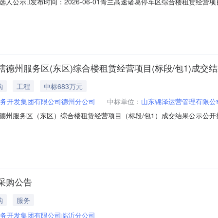
公示发布时间：2026-06-01青兰高速诸葛停车区综合楼租赁经营项目成
06-04。一、成交候选人合同段成交候选人排序成交候选人名称服务期（天）3
2桐乡市银通高速公路服务区经营管理有限公司1095258.0093.903嘉兴
德州服务区(东区)综合楼租赁经营项目(标段/包1)成交
购
工程
中标683万元
务开发集团有限公司德州分公司
中标单位：
山东锦泽运营管理有限公
德州服务区（东区）综合楼租赁经营项目（标段/包1）成交结果公示公
成交结果公示项目编号SDGS-LY-2026-0807有效起始日期2026-0
区）综合楼租赁经营项目二、项目编号：SDGS-LY-2026-0807
采购公告
购
服务
务开发集团有限公司临沂分公司