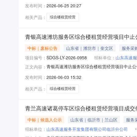
期：2026年05月21日五、评审日期：202
发布时间：
2026-06-25 20:27
诸葛停车区综合楼租赁经营项目273.00000000
相关产品：
综合楼租赁经营
青银高速潍坊服务区综合楼租赁经营项目中止
中标｜废标公告
山东省｜潍坊市｜奎文区
服务采
项目编号：
SDGS-LY-2026-0958
招标单位：
山东高速服
青银高速潍坊服务区综合楼租赁经营项目中止公告公开
正文内容：
截止日期2026-06-06一、项目名称：青银高速
发布时间：
2026-06-03 15:32
划调整，本项目暂时中止，给各位供应商带来的
相关产品：
综合楼租赁经营
青兰高速诸葛停车区综合楼租赁经营项目成交
中标｜候选人公示
山东省｜临沂市｜兰山区
服务
招标单位：
山东高速服务开发集团有限公司临沂分公司