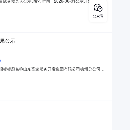
交候选人公示发布时间：2026-06-01公示开始时间：
年租赁期保底租金总报价（万元）得分一1桐乡市诚尊高速公路服
市鼎和高速公路服务区经营管理有限公司
公众号
结果公示
司
开招标标题名称山东高速服务开发集团有限公司德州分公司所
6-01有效截止日期2026-06-03一、项目名称：山东高速服
三、标段（包）名称：德州服务区（东区）综合楼租赁经