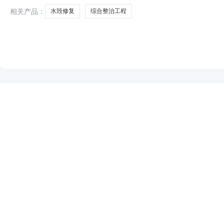
相关产品：
水毁修复
综合整治工程
NEW
HOT
5折起
暂时没有搜索结果…