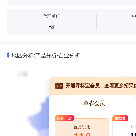
代理单位
-
家
地区分析/产品分析/企业分析
开通寻标宝会员，查看更多招采
VIP
单省会员
限购一次
最划算
1
首月试用
1
14.9