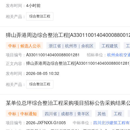
编号：2607-440305-04-01-967537001招标项目
发布时间：
4小时前
重点片区和路段综合整治工程项目EPC总承包招标方式
相关产品：
综合整治工程
獐山弄港周边综合整治工程[A33011001404000880012
中标｜候选人公示
浙江省｜杭州市｜余杭区
工程建筑
工
项目编号：
A3301100140400088001281
招标单位：
杭州余杭交
獐山弄港周边综合整治工程[A330110014040008800128
正文内容：
选人公示/span项目名称:獐山弄港周边综合整治工程项目代码:
发布时间：
2026-08-05 10:32
段）600号1幢4楼联系人:方吉良电话:18768194415
相关产品：
综合整治工程
某单位总坪综合整治工程采购项目招标公告采购结果公示(2026
中标｜中标通知
四川省｜成都市｜青羊区
其他
工程
项目编号：
2026-JXFNXX-G1005
中标单位：
四川北沙建筑工程有