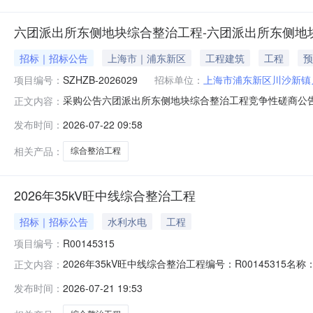
六团派出所东侧地块综合整治工程-六团派出所东侧地
招标｜招标公告
上海市｜浦东新区
工程建筑
工程
预
项目编号：
SZHZB-2026029
招标单位：
上海市浦东新区川沙新镇
采购公告六团派出所东侧地块综合整治工程竞争性磋商公告日期
正文内容：
惠工程管理咨询有限公司（以下简称采购代理机构）兹邀请
发布时间：
2026-07-22 09:58
平方米，整治内容包括完善围挡、浇筑地坪、铺设管道、安装
量标准：一
相关产品：
综合整治工程
2026年35kV旺中线综合整治工程
招标｜招标公告
水利水电
工程
项目编号：
R00145315
2026年35kV旺中线综合整治工程编号：R00145315名称：
正文内容：
工电话：077****2967
发布时间：
2026-07-21 19:53