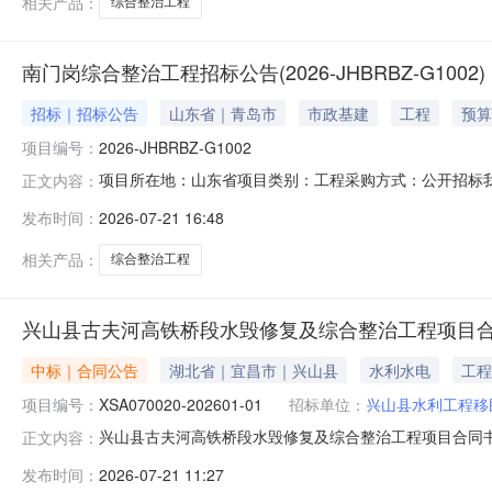
相关产品：
综合整治工程
南门岗综合整治工程招标公告(2026-JHBRBZ-G1002)
招标｜招标公告
山东省｜青岛市
市政基建
工程
预算
项目编号：
2026-JHBRBZ-G1002
项目所在地：山东省项目类别：工程采购方式：公开招标
正文内容：
治工程二、项目编号：2026-JHBRBZ-G1002三、
发布时间：
2026-07-21 16:48
包括在南门岗现有道路场坪基础上，将入口处东西向车道
能需求；拆除现有岗亭
相关产品：
综合整治工程
兴山县古夫河高铁桥段水毁修复及综合整治工程项目
中标｜合同公告
湖北省｜宜昌市｜兴山县
水利水电
工程
项目编号：
XSA070020-202601-01
招标单位：
兴山县水利工程移
兴山县古夫河高铁桥段水毁修复及综合整治工程项目合同书兴山
正文内容：
铁桥段水毁修复及综合整治工程合同名称兴山县古夫河高铁桥
发布时间：
2026-07-21 11:27
程有限公司合同签订日期2026年06月05日附件是否采用"