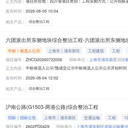
项目所在地：四川省项目类别：工程采购方式：公开招标某单位
正文内容：
标采购，现将评审结果公示如下：项目名称：某单位总坪综合整
发布时间：
2026-08-05 10:04
按照评审方法要求对4家投标供应商的投标文件进行了审查
1226322
相关产品：
综合整治工程
六团派出所东侧地块综合整治工程-六团派出所东侧地
中标｜候选人公示
上海市｜浦东新区
工程建筑
工程
项目编号：
ZHCG20260722006
招标单位：
上海市浦东新区川沙
中标候选人公示/预成交公示中标候选人公示公示开始时间：2
正文内容：
号：ZHCG20260722006招标项目名称：六团派出所
发布时间：
2026-08-04 12:02
投标报价排名六团派出所东侧地块综合整治工程ZHCG20260
相关产品：
综合整治工程
沪南公路(G1503-两港公路)综合整治工程
招标｜招标公告
上海市｜浦东新区
交通运输
工程
1
项目编号：
2602PD0429
招标单位：
上海市浦东新区道路运输事