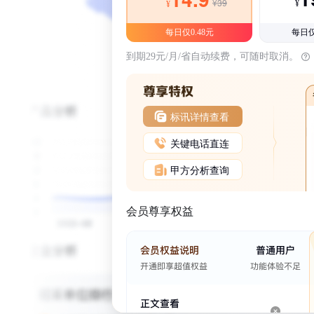
¥39
¥
¥
每日仅0.48元
每日仅
到期29元/月/省自动续费，可随时取消。
标讯详情查看
关键电话直连
甲方分析查询
会员尊享权益