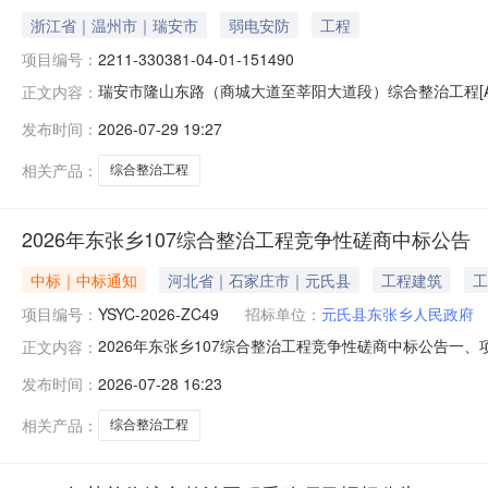
浙江省｜温州市｜瑞安市
弱电安防
工程
项目编号：
2211-330381-04-01-151490
瑞安市隆山东路（商城大道至莘阳大道段）综合整治工程[A330000
正文内容：
治工程项目代码:2211-330381-04-01-1514
发布时间：
2026-07-29 19:27
建设中心（瑞安市名城建设中心）投资估算（概算）金额:131
相关产品：
综合整治工程
2026年东张乡107综合整治工程竞争性磋商中标公告
中标｜中标通知
河北省｜石家庄市｜元氏县
工程建筑
工
项目编号：
YSYC-2026-ZC49
招标单位：
元氏县东张乡人民政府
2026年东张乡107综合整治工程竞争性磋商中标公告一、项
正文内容：
供应商编码河北旭涵建筑工程有限公司河北省石家庄市新华区中
发布时间：
2026-07-28 16:23
工工期工程施工范围工程项目经理工程执业证书信息中标金
相关产品：
综合整治工程