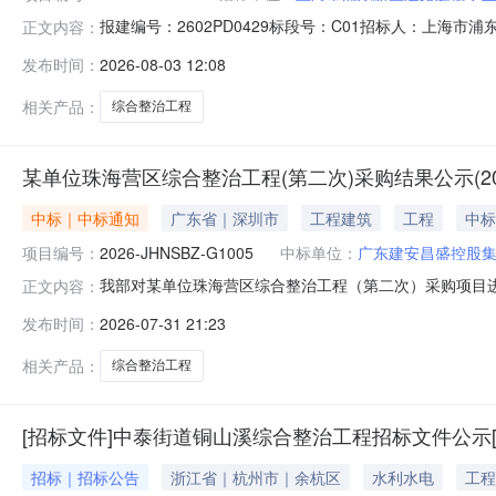
报建编号：2602PD0429标段号：C01招标人：上海
正文内容：
整治工程建设地点：上海市浦东新区金业路399号公告内容：
发布时间：
2026-08-03 12:08
人及时通过电子交易平台下载文件。公告发布日期：2026-
相关产品：
综合整治工程
某单位珠海营区综合整治工程(第二次)采购结果公示(2026-
中标｜中标通知
广东省｜深圳市
工程建筑
工程
中标
项目编号：
2026-JHNSBZ-G1005
中标单位：
广东建安昌盛控股
我部对某单位珠海营区综合整治工程（第二次）采购项目
正文内容：
（第二次）二、项目编号：2026-JHNSBZ-G1005三
发布时间：
2026-07-31 21:23
价形式：总价，报价金额：14685780.82（元）；第
相关产品：
综合整治工程
[招标文件]中泰街道铜山溪综合整治工程招标文件公示[A33000
招标｜招标公告
浙江省｜杭州市｜余杭区
水利水电
工程