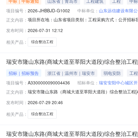
中标｜中标通知
山东省｜青岛市
工程建筑
工程
中标
项目编号：
2026-JHBBJD-G1002
中标单位：
山东远信建设有限公
项目所在地：山东省项目类别：工程采购方式：公开招标我
正文内容：
如下：一、项目名称：某单位2026年综合整治工程（二次）二、
发布时间：
2026-07-31 12:12
（1）：第一名：山东远信建设有限公司第二名：青岛中
安建工有限公司第
相关产品：
综合整治工程
瑞安市隆山东路(商城大道至莘阳大道段)综合整治工程[A330
招标｜招标预告
浙江省｜温州市｜瑞安市
弱电安防
工程
项目编号：
A3300000090004436
招标单位：
瑞安安阳中心城区开
瑞安市隆山东路（商城大道至莘阳大道段）综合整治工程[A330000
正文内容：
治工程项目代码:2211-330381-04-01-1514
发布时间：
2026-07-29 20:46
建设中心（瑞安市名城建设中心）投资估算（概算）金额:131
相关产品：
综合整治工程
瑞安市隆山东路(商城大道至莘阳大道段)综合整治工程[A330