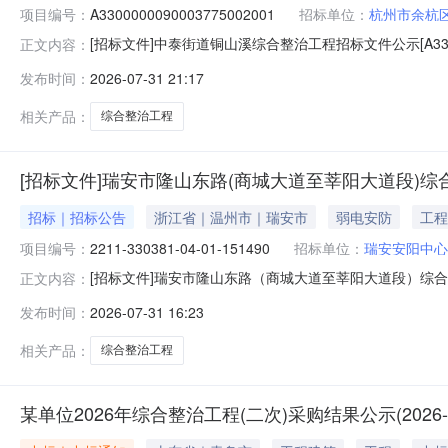
项目编号：
A3300000090003775002001
招标单位：
杭州市余杭
[招标文件]中泰街道铜山溪综合整治工程招标文件公示[A33000000
正文内容：
330110-04-01-452372标段（包）名称:中泰街道铜
发布时间：
2026-07-31 21:17
称:浙江省成套工程有限公司电话:13656697686电话:139
相关产品：
综合整治工程
[招标文件]瑞安市隆山东路(商城大道至莘阳大道段)综合整治工
招标｜招标公告
浙江省｜温州市｜瑞安市
弱电安防
工程
项目编号：
2211-330381-04-01-151490
招标单位：
瑞安安阳中心
[招标文件]瑞安市隆山东路（商城大道至莘阳大道段）综合整治工程招标文
正文内容：
（商城大道至莘阳大道段）综合整治工程项目代码:2211-3
发布时间：
2026-07-31 16:23
号:A3300000090004436001001招标人:名称
相关产品：
综合整治工程
某单位2026年综合整治工程(二次)采购结果公示(2026-JH