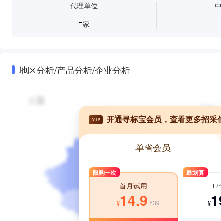
代理单位
-
家
地区分析/产品分析/企业分析
开通寻标宝会员，查看更多招采
VIP
单省会员
限购一次
最划算
1
首月试用
1
14.9
¥39
¥
¥