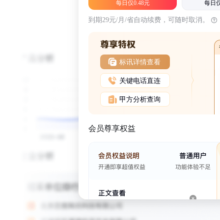
每日仅0.48元
每日仅
到期29元/月/省自动续费，可随时取消。
标讯详情查看
关键电话直连
甲方分析查询
会员尊享权益