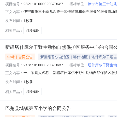
项目编号：
2821101000029679627
招标单位：
伊宁市第三十幼儿
伊宁市第三十幼儿园关于其他维修和保养服务的服务市场采购项
正文内容：
三十幼儿园关于其他维修和保养服务的服务市场采购项目采购项目
发布时间：
1秒前
目所在行政区划编码:654002项目所在行政区划名称:
相关产品：
维修服务
新疆塔什库尔干野生动物自然保护区服务中心的合同
中标｜合同公告
新疆维吾尔自治区｜喀什地区｜塔什库尔干塔吉
项目编号：
2181101000029679637
招标单位：
塔什库尔干野生动
一、采购人名称：新疆塔什库尔干野生动物自然保护区服
正文内容：
务中心服务市场项目四、采购项目编号：2181101000029
发布时间：
1秒前
服务详见附件次1.0028502850服务要求或标的基
相关产品：
维修服务
巴楚县城镇第五小学的合同公告