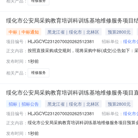
相关产品：
维修服务
绥化市公安局采购教育培训科训练基地维修服务项目
中标｜中标通知
黑龙江省｜绥化市｜北林区
预算2800元
项目编号：
HLJGCYC2312070020262512381
招标单位：
绥化市
按照直接采购成交规则，现将采购中标(成交)公告如下：采购名称
正文内容：
采购采购人绥化市公安局联系人张宏伟采购结果成功评选报价供
发布时间：
1秒前
瑞达建筑工程有限公司中选2026-08-0728000.00%
相关产品：
维修服务
绥化市公安局采购教育培训科训练基地维修服务项目
招标｜招标公告
黑龙江省｜绥化市｜北林区
预算2800元
项目编号：
HLJGCYC2312070020262512381
招标单位：
绥化市
绥化市公安局采购教育培训科训练基地维修服务项目预算金
正文内容：
政府采购项目服务周期：5天供应商资格：一、符合《中
发布时间：
1秒前
三、特定的资格要求：无。四、本项目不接受联合体参与异议处