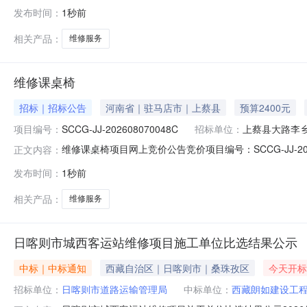
家剩余天数4天报价起止时间2026-08-0716:36至2026
发布时间：
1秒前
相关产品：
维修服务
维修课桌椅
招标｜招标公告
河南省｜驻马店市｜上蔡县
预算2400元
项目编号：
SCCG-JJ-202608070048C
招标单位：
上蔡县大路李
维修课桌椅项目网上竞价公告竞价项目编号：SCCG-JJ-
正文内容：
网上竞价须知二、网上竞价程序三、网上竞价采购信息（一）采
发布时间：
1秒前
2026-08-0900:00:00.0￥40.0元60套小计￥24
相关产品：
维修服务
日喀则市城西客运站维修项目施工单位比选结果公示
中标｜中标通知
西藏自治区｜日喀则市｜桑珠孜区
今天开标
招标单位：
日喀则市道路运输管理局
中标单位：
西藏朗如建设工