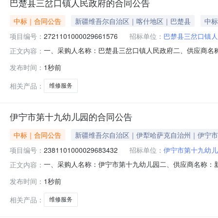
巴楚县三岔口镇人民政府的合同公告
中标｜合同公告
新疆维吾尔自治区｜喀什地区｜巴楚县
中标
项目编号：
2721101000029661576
招标单位：
巴楚县三岔口镇人
一、采购人名称：巴楚县三岔口镇人民政府二、供应商名
正文内容：
2721101000029661576五、合同编号：11N0104
发布时间：
1秒前
或标的基本概况：七、其它事项：详见附件中的合同文件八、
相关产品：
维修服务
伊宁市第十九幼儿园的合同公告
中标｜合同公告
新疆维吾尔自治区｜伊犁哈萨克自治州｜伊宁市
项目编号：
2381101000029683432
招标单位：
伊宁市第十九幼儿
一、采购人名称：伊宁市第十九幼儿园二、供应商名称：
正文内容：
2381101000029683432五、合同编号：11NMB1
发布时间：
1秒前
1.0096693.0996693.09服务要求或标的基本
18371147376传真：/地址：
相关产品：
维修服务