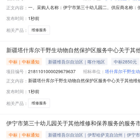
一、采购人名称：伊宁市第三十幼儿园二、供应商名称：
正文内容：
2821101000029679627五、合同编号：11NMB1R0
发布时间：
1秒前
求或标的基本概况：七、其它事项：详见附件中的合同文件八
相关产品：
维修服务
新疆塔什库尔干野生动物自然保护区服务中心关于其
中标｜中标通知
新疆维吾尔自治区｜喀什地区
中标2850元
项目编号：
2181101000029679637
招标单位：
塔什库尔干野生动
新疆塔什库尔干野生动物自然保护区服务中心关于其他维修和保
正文内容：
信息项目名称:新疆塔什库尔干野生动物自然保护区服务中心关于
发布时间：
1秒前
目联系电话:15770175938采购计划文号:采购计划金额
相关产品：
维修服务
伊宁市第三十幼儿园关于其他维修和保养服务的服务
中标｜中标通知
新疆维吾尔自治区｜伊犁哈萨克自治州｜伊宁市