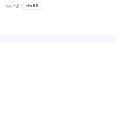
HLJGCYC23120700
相关产品：
维修服务
NEW
HOT
5折起
暂时没有搜索结果…