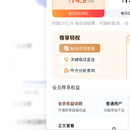
¥39
¥
¥
每日仅0.48元
每日仅
到期29元/月/省自动续费，可随时取消。
标讯详情查看
关键电话直连
甲方分析查询
会员尊享权益