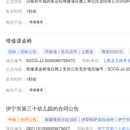
日喀则市城西客运站维修项目施工单位比选结果公示202
正文内容：
经过严格评审，综合评估各单位报价、技术部分、商务部
发布时间：
1秒前
客运站维修项目施工单位比选三、比选结果第一候选人：西藏
人：西藏天海实业有限公司综合得
相关产品：
维修服务
维修课桌椅
招标｜招标公告
河南省｜驻马店市｜上蔡县
预算2320元
项目编号：
SCCG-JJ-202608070047C
招标单位：
上蔡县大路李
维修课桌椅项目网上竞价公告竞价项目编号：SCCG-JJ-
正文内容：
网上竞价须知二、网上竞价程序三、网上竞价采购信息（一）采
发布时间：
1秒前
2026-08-0900:00:00.0￥40.0元58套小计￥23
相关产品：
维修服务
伊宁市第三十幼儿园的合同公告
中标｜合同公告
新疆维吾尔自治区｜伊犁哈萨克自治州｜伊宁市
项目编号：
2821101000029679627
招标单位：
伊宁市第三十幼儿