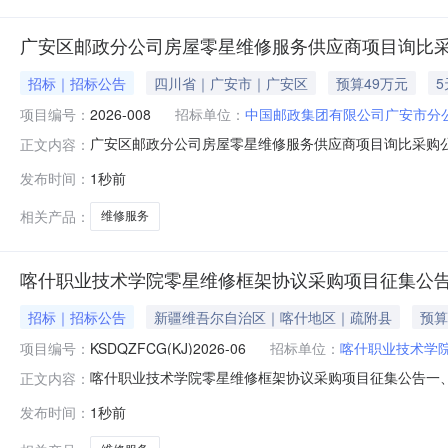
广安区邮政分公司房屋零星维修服务供应商项目询比
招标｜招标公告
四川省｜广安市｜广安区
预算49万元
项目编号：
2026-008
招标单位：
中国邮政集团有限公司广安市分
广安区邮政分公司房屋零星维修服务供应商项目询比采购
正文内容：
国邮政集团有限公司广安市分公司（以下简称“采购人”
发布时间：
1秒前
文件并参与询比。一、项目名称：广安区邮政分公司零星维
元（不含）以下的零星维修服务项目）
相关产品：
维修服务
喀什职业技术学院零星维修框架协议采购项目征集公
招标｜招标公告
新疆维吾尔自治区｜喀什地区｜疏附县
预算
项目编号：
KSDQZFCG(KJ)2026-06
招标单位：
喀什职业技术学
喀什职业技术学院零星维修框架协议采购项目征集公告一
正文内容：
征集人联系方式：0998-2882037二、采购项目信息项
发布时间：
1秒前
（指定主管预算单位）喀什职业技术学院采购需求：序号采
华人民共和国政府