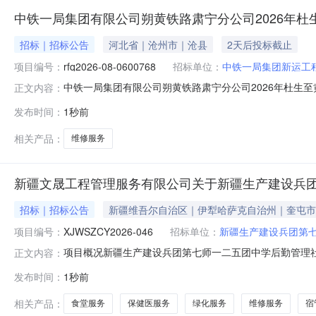
中铁一局集团有限公司朔黄铁路肃宁分公司2026年
招标｜招标公告
河北省｜沧州市｜沧县
2天后投标截止
项目编号：
rfq2026-08-0600768
招标单位：
中铁一局集团新运工
中铁一局集团有限公司朔黄铁路肃宁分公司2026年杜生
正文内容：
2026年杜生至黄骅南上行线换轨大修项目经理部车辆定点维修询价采
发布时间：
1秒前
采购单位中铁一局集团新运工程有限公司纪检监察联系人张君
相关产品：
维修服务
新疆文晟工程管理服务有限公司关于新疆生产建设兵团
招标｜招标公告
新疆维吾尔自治区｜伊犁哈萨克自治州｜奎屯市
项目编号：
XJWSZCY2026-046
招标单位：
新疆生产建设兵团第
项目概况新疆生产建设兵团第七师一二五团中学后勤管理社
正文内容：
日10:30（北京时间）前提交响应文件。一、项目基本情况
发布时间：
1秒前
包：后勤服务）采购方式：竞争性磋商预算金额（元）：41
目（第一包：后勤
相关产品：
食堂服务
保健医服务
绿化服务
维修服务
宿