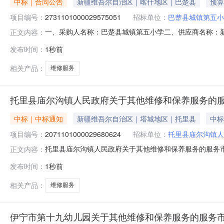
中标｜合同公告
新疆维吾尔自治区｜喀什地区｜巴楚县
预算
项目编号：
2731101000029575051
招标单位：
巴楚县城镇第五小
一、采购人名称：巴楚县城镇第五小学二、供应商名称：
正文内容：
2731101000029575051五、合同编号：11N4581
发布时间：
1秒前
或标的基本概况：七、其它事项：详见附件中的合同文件八、
0
相关产品：
维修服务
托里县庙尔沟镇人民政府关于其他维修和保养服务的
中标｜中标通知
新疆维吾尔自治区｜塔城地区｜托里县
中标
项目编号：
2071101000029680624
招标单位：
托里县庙尔沟镇人
托里县庙尔沟镇人民政府关于其他维修和保养服务的服务市场采
正文内容：
县庙尔沟镇人民政府关于其他维修和保养服务的服务市场采购项目
发布时间：
1秒前
额（元）:项目所在行政区划编码:654224项目所在行
相关产品：
维修服务
伊宁市第十九幼儿园关于其他维修和保养服务的服务