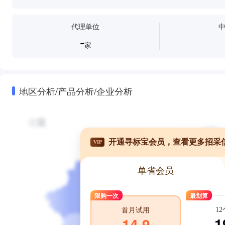
代理单位
-
家
地区分析/产品分析/企业分析
开通寻标宝会员，查看更多招采
VIP
单省会员
限购一次
最划算
1
首月试用
1
14.9