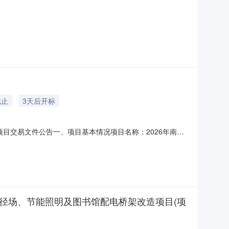
截止
3天后开标
项目交易文件公告一、项目基本情况项目名称：2026年南昌
校维修改造项目标段编号：HGT2026080004二、文件领
维修改造项目项目的交易文件已发布，请已经报名的供
径场、节能照明及图书馆配电桥架改造项目(项