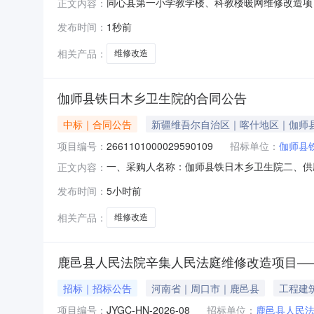
同心县第一小学教学楼、科教楼暖网维修改造项
正文内容：
托，就同心县第一小学教学楼、科教楼暖网维修改
发布时间：
1秒前
标工作，并于2026年08月05日发布中标候选
万肆仟伍佰肆拾陆元捌角伍分
相关产品：
维修改造
伽师县铁日木乡卫生院的合同公告
中标｜合同公告
新疆维吾尔自治区｜喀什地区｜伽师
项目编号：
2661101000029590109
招标单位：
伽师县
一、采购人名称：伽师县铁日木乡卫生院二、供应商
正文内容：
五、合同编号：11N3*3****0M202*5*0
发布时间：
5小时前
详见附件中的合同文件八、联系方式1、采购人名称
相关产品：
维修改造
鹿邑县人民法院辛集人民法庭维修改造项目—
招标｜招标公告
河南省｜周口市｜鹿邑县
工程建
项目编号：
JYGC-HN-2026-08
招标单位：
鹿邑县人民