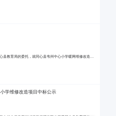
26年08月05日发布中标候选人公示。公示期间无异议，现将
佰叁拾壹元肆角肆分工期：60日历天工程质量：合格项目经
心县教育局的委托，就同心县韦州中心小学暖网维修改造项
月05日发布中标候选人公示。公示期间无异议，现将中标结果公
元伍角捌分工期：60日历天工程质量：合格项目经理：陈玉清
台小学维修改造项目中标公示