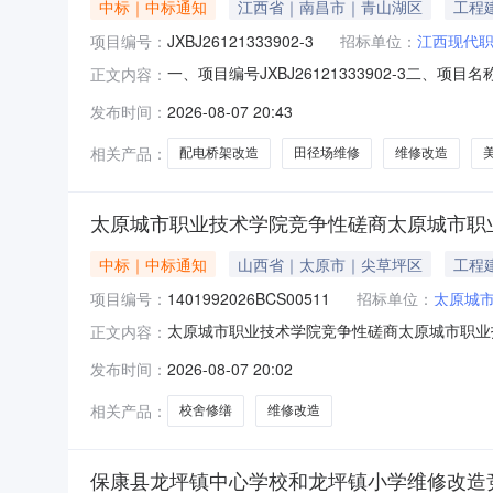
中标｜中标通知
江西省｜南昌市｜青山湖区
工程
项目编号：
JXBJ26121333902-3
招标单位：
江西现代
一、项目编号JXBJ26121333902-3
正文内容：
信息供应商名称：江西五都建设工程有限公司供应
发布时间：
2026-08-07 20:43
交）金额（元）\（%）：1560000.00四
造、
相关产品：
配电桥架改造
田径场维修
维修改造
太原城市职业技术学院竞争性磋商太原城市职业
中标｜中标通知
山西省｜太原市｜尖草坪区
工程
项目编号：
1401992026BCS00511
招标单位：
太原城
太原城市职业技术学院竞争性磋商太原城市职业技术
正文内容：
院2026年校舍修缮及维修(护)改造项目三、
发布时间：
2026-08-07 20:02
城北街171号A座510号总报价人民币（元）：6
相关产品：
校舍修缮
维修改造
保康县龙坪镇中心学校和龙坪镇小学维修改造