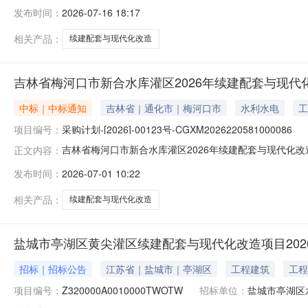
CGXM2026220581000086项目名称:吉林省梅
发布时间：
2026-07-16 18:17
吉林省江河工程咨询有限公司所属地域:12220500MB114347
相关产品：
续建配套与现代化改造
吉林省梅河口市新合水库灌区2026年续建配套与现代
中标｜中标通知
吉林省｜通化市｜梅河口市
水利水电
工
项目编号：
采购计划-[2026]-00123号-CGXM2026220581000086
吉林省梅河口市新合水库灌区2026年续建配套与现代化改造项目
正文内容：
告的采购项目名称：吉林省梅河口市新合水库灌区2026年
发布时间：
2026-07-01 10:22
前内容更正后内容1中标成交供应商中标成交供应商：永明
相关产品：
续建配套与现代化改造
盐城市亭湖区黄尖灌区续建配套与现代化改造项目20
招标｜招标公告
江苏省｜盐城市｜亭湖区
工程建筑
工程
项目编号：
Z320000A0010000TWOTW
招标单位：
盐城市亭湖区