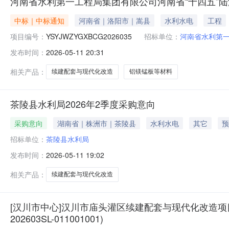
河南省水利第一工程局集团有限公司河南省“十四五”陆
中标｜中标通知
河南省｜洛阳市｜嵩县
水利水电
工程
项目编号：
YSYJWZYGXBCG2026035
招标单位：
河南省水利第
发布时间：
2026-05-11 20:31
相关产品：
续建配套与现代化改造
铝镁锰板等材料
茶陵县水利局2026年2季度采购意向
采购意向
湖南省｜株洲市｜茶陵县
水利水电
其它
预
招标单位：
茶陵县水利局
发布时间：
2026-05-11 19:02
相关产品：
续建配套与现代化改造
[汉川市中心]汉川市庙头灌区续建配套与现代化改造项
202603SL-011001001)