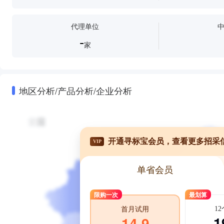
代理单位
-
家
地区分析/产品分析/企业分析
开通寻标宝会员，查看更多招采
VIP
单省会员
限购一次
最划算
1
首月试用
1
14.9