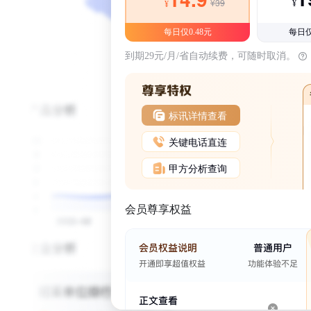
¥39
¥
¥
每日仅0.48元
每日仅
到期29元/月/省自动续费，可随时取消。
标讯详情查看
关键电话直连
甲方分析查询
会员尊享权益