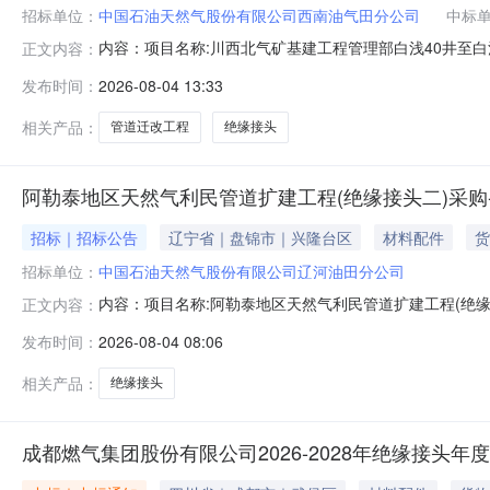
招标单位：
中国石油天然气股份有限公司西南油气田分公司
中标
内容：项目名称:川西北气矿基建工程管理部白浅40井至白
正文内容：
人：西南油气田分公司采购人联系方式：13350001140
发布时间：
2026-08-04 13:33
相关产品：
管道迁改工程
绝缘接头
阿勒泰地区天然气利民管道扩建工程(绝缘接头二)采购
招标｜招标公告
辽宁省｜盘锦市｜兴隆台区
材料配件
货
招标单位：
中国石油天然气股份有限公司辽河油田分公司
内容：项目名称:阿勒泰地区天然气利民管道扩建工程(绝
正文内容：
国石油天然气股份有限公司辽河油田分公司项目类别：物资类项目分类：供应
发布时间：
2026-08-04 08:06
购文件的获取：查看详情请登录云梦泽智慧平台https://www.ymzec.c
相关产品：
绝缘接头
成都燃气集团股份有限公司2026-2028年绝缘接头