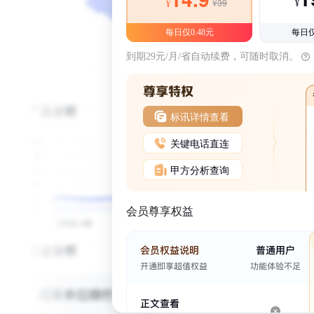
¥39
¥
¥
每日仅0.48元
每日仅
到期29元/月/省自动续费，可随时取消。
标讯详情查看
关键电话直连
甲方分析查询
会员尊享权益