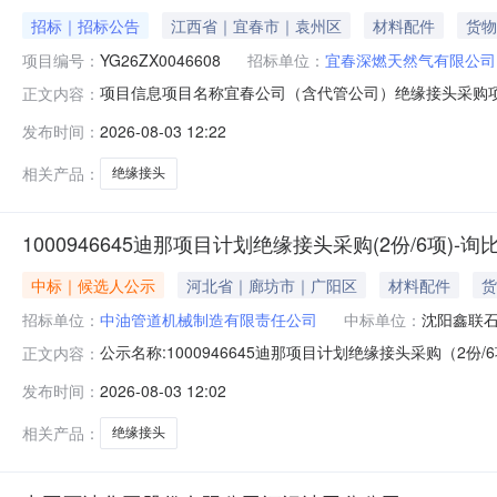
招标｜招标公告
江西省｜宜春市｜袁州区
材料配件
货物
项目编号：
YG26ZX0046608
招标单位：
宜春深燃天然气有限公司
项目信息项目名称宜春公司（含代管公司）绝缘接头采购项目
正文内容：
公开方式公开资金来源国有100%项目概况本项目为宜春
发布时间：
2026-08-03 12:22
（含代管公司）绝缘接头采购项目公告媒体深圳阳光采购平台发布时
号：TZ
相关产品：
绝缘接头
1000946645迪那项目计划绝缘接头采购(2份/6项)-
中标｜候选人公示
河北省｜廊坊市｜广阳区
材料配件
货
招标单位：
中油管道机械制造有限责任公司
中标单位：
沈阳鑫联
公示名称:1000946645迪那项目计划绝缘接头采购（2份/6项
正文内容：
出异议的渠道和方式:--标段信息标段/包名称项目类型采购/招
发布时间：
2026-08-03 12:02
3017:00:29中标候选人标段/包名称投标人排名质量工期
相关产品：
绝缘接头