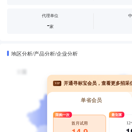
代理单位
-
家
地区分析/产品分析/企业分析
开通寻标宝会员，查看更多招采
VIP
单省会员
限购一次
最划算
1
首月试用
1
14.9