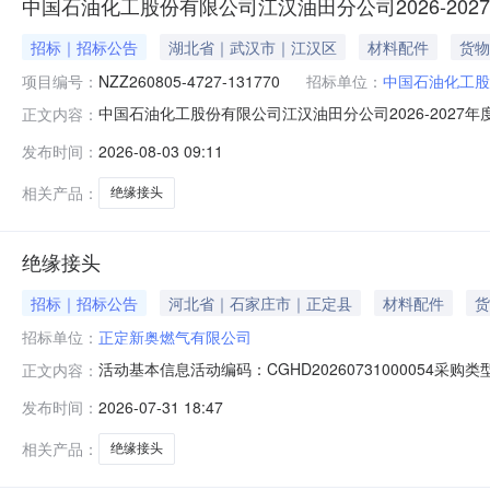
中国石油化工股份有限公司江汉油田分公司2026-2027年
招标｜招标公告
湖北省｜武汉市｜江汉区
材料配件
货物
项目编号：
NZZ260805-4727-131770
招标单位：
中国石油化工股
中国石油化工股份有限公司江汉油田分公司2026-2027年度
正文内容：
(https://bidding.epec.com)操作，请使
发布时间：
2026-08-03 09:11
接头\PN63DN150L360NSY/T0516（招标编号：NZZ
相关产品：
绝缘接头
绝缘接头
招标｜招标公告
河北省｜石家庄市｜正定县
材料配件
货
招标单位：
正定新奥燃气有限公司
活动基本信息活动编码：CGHD202607310000
正文内容：
费用：元投标保证金账号信息：报价开始时间：2026-07-31
发布时间：
2026-07-31 18:47
人：赵西娜15631128864项目联系人地址：河北省/石家
相关产品：
绝缘接头