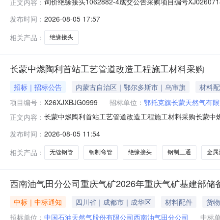
询价绝缘接头1062882-4成交公告采购项目编号XJ0260
正文内容：
0516:46:04.0抱歉，无权限查看该场次成交详情更多详
发布时间：
2026-08-05 17:57
相关产品：
绝缘接头
长蒙中燃陶利首站工艺管道改造工程施工材料采购
招标｜招标公告
内蒙古自治区｜鄂尔多斯市｜乌审旗
材料配
项目编号：
X26XJXBJG0999
招标单位：
鄂托克旗长蒙天然气有限
长蒙中燃陶利首站工艺管道改造工程施工材料采购长蒙中燃陶利
正文内容：
首站工艺管道改造工程施工材料采购询价项目编号信息：项目
发布时间：
2026-08-05 11:54
区：国别：省：市：地区：地区：询价人名称：鄂托克旗
国(CHN)+86
相关产品：
无缝钢管
钢制弯管
绝缘接头
钢制三通
金属
西南油气田分公司重庆气矿2026年重庆气矿基建部储备
中标｜中标通知
四川省｜成都市｜成华区
材料配件
货物
招标单位：
中国石油天然气股份有限公司西南油气田分公司
中标