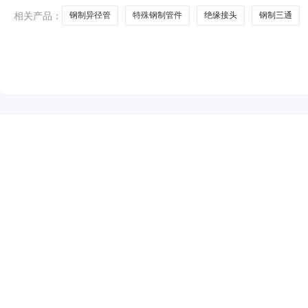
相关产品：
钢制异径管
特殊钢制管件
绝缘接头
钢制三通
NEW
HOT
5折起
暂时没有搜索结果…