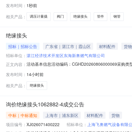
建设项目（项目名称）采购/标段己由成都市发展和改革委
发布时间：
1秒前
集团股份有限公司，建设资金来自业主自筹（资金来源），
成都市发展和改革委员会（核准
相关产品：
调压计量撬
阀门
绝缘接头
管件
钢管
绝缘接头
招标｜招标公告
广东省｜湛江市｜霞山区
材料配件
货物
招标单位：
湛江经济技术开发区东海新奥燃气有限公司
活动基本信息活动编码：CGHD202608060000
正文内容：
号信息：投标保证金费用：元投标保证金账号信息：报价开始时间：2
发布时间：
14小时前
商,集成商,服务商供应商生产地类型：联系方式项目联系人：
相关产品：
绝缘接头
询价绝缘接头1062882-4成交公告
中标｜中标通知
上海市｜浦东新区
材料配件
货物
项目编号：
XJ026071400222
招标单位：
上海飞奥燃气设备有限