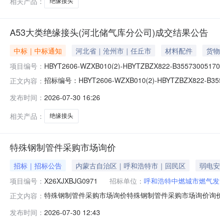
相关产品：
绝缘接头
A53大类绝缘接头(河北储气库分公司)成交结果公告
中标｜中标通知
河北省｜沧州市｜任丘市
材料配件
货物
项目编号：
HBYT2606-WZXB010(2)-HBYTZBZX822-B35573005170
招标编号：HBYT2606-WZXB010(2)-HBYTZBZ
正文内容：
公司）成交结果公告公示开始时间：2026-07-3015:
发布时间：
2026-07-30 16:26
信息标段/包名称投标人是否中标投标报价(单位)报价评审
相关产品：
绝缘接头
特殊钢制管件采购市场询价
招标｜招标公告
内蒙古自治区｜呼和浩特市｜回民区
弱电安
项目编号：
X26XJXBJG0971
招标单位：
呼和浩特中燃城市燃气发
特殊钢制管件采购市场询价特殊钢制管件采购市场询价询价公告
正文内容：
围：中燃集团内项目项目所属区域：西北区域经营管理中心询
发布时间：
2026-07-30 12:43
气发展有限公司询价人地址：呼和浩特市玉泉区大南街甲8号联系人