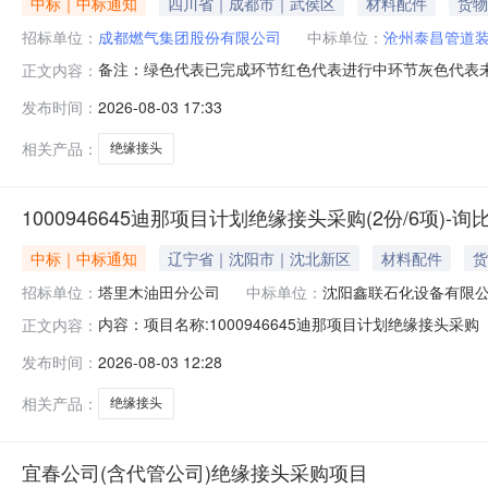
中标｜中标通知
四川省｜成都市｜武侯区
材料配件
货物
招标单位：
成都燃气集团股份有限公司
中标单位：
沧州泰昌管道
备注：绿色代表已完成环节红色代表进行中环节灰色代表未进
正文内容：
21日09时30分招标人成都燃气集团股份有限公司开标地
发布时间：
2026-08-03 17:33
日期2026年08月03日公布日期2026年08月03日其
相关产品：
绝缘接头
1000946645迪那项目计划绝缘接头采购(2份/6项)-询
中标｜中标通知
辽宁省｜沈阳市｜沈北新区
材料配件
货
招标单位：
塔里木油田分公司
中标单位：
沈阳鑫联石化设备有限
内容：项目名称:1000946645迪那项目计划绝缘接头采
正文内容：
发布时间：
2026-08-03 12:28
相关产品：
绝缘接头
宜春公司(含代管公司)绝缘接头采购项目