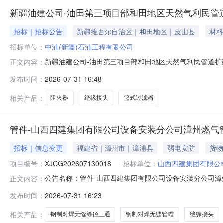
新疆油建公司-油田第三项目部和田地区天然气利民管道
招标｜招标公告
新疆维吾尔自治区｜和田地区｜皮山县
材料
招标单位：
中油(新疆)石油工程有限公司
新疆油建公司-油田第三项目部和田地区天然气利民管道扩
正文内容：
支持使用线上扫码支付。CA办理:参与投标需具备企业C
发布时间：
2026-07-31 16:48
心查看。相关附件:新疆油建公司-油田第三项目部和田地区天
相关产品：
阻火器
绝缘接头
篮式过滤器
管件-山西四建集团有限公司设备安装分公司漳州燃气
招标｜信息变更
福建省｜漳州市｜漳浦县
弱电安防
货物
项目编号：
XJCG202607130018
招标单位：
山西四建集团有限公
公告名称：管件-山西四建集团有限公司设备安装分公司漳州
正文内容：
物资类项目地址：福建省,漳州市,漳浦县管件-山西四建集团
发布时间：
2026-07-31 16:23
我单位发布了管件-山西四建集团有限公司设备安装分公
人：山西四建集团有限
相关产品：
钢制对焊无缝等径三通
钢制对焊无缝管帽
绝缘接头