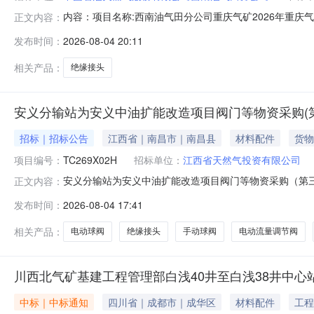
内容：项目名称:西南油气田分公司重庆气矿2026年重庆
正文内容：
公司采购人：西南油气田分公司采购人联系方式：1389607
发布时间：
2026-08-04 20:11
相关产品：
绝缘接头
安义分输站为安义中油扩能改造项目阀门等物资采购(
招标｜招标公告
江西省｜南昌市｜南昌县
材料配件
货物
项目编号：
TC269X02H
招标单位：
江西省天然气投资有限公司
安义分输站为安义中油扩能改造项目阀门等物资采购（第
正文内容：
省天然气投资有限公司的委托，就安义分输站为安义中油
发布时间：
2026-08-04 17:41
TC269X02H2.项目名称：安义分输站为安义中油扩能改
称规格型号单位数量技术要求1绝缘接
相关产品：
电动球阀
绝缘接头
手动球阀
电动流量调节阀
川西北气矿基建工程管理部白浅40井至白浅38井中心站管
中标｜中标通知
四川省｜成都市｜成华区
材料配件
工程