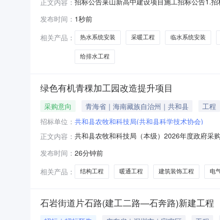
招标公告莱山新高中建设项目施工招标公告1.
正文内容：
财政投资出资比例为100%,招标人为烟建集团
发布时间：
1秒前
筑面积31030平方米，其中艺体楼2层，建筑面积
范围为（1）艺体
相关产品：
热水系统安装
采暖工程
临水系统安装
给排水工程
绿色有机青稞加工园改造提升项目
采购意向
青海省｜海南藏族自治州｜共和县
工程
招标单位：
共和县农牧和科技局(共和县科学技术协会)
共和县农牧和科技局（本级）2026年度政府
正文内容：
（本级）2026年度政府采购意向公告采购单位：
发布时间：
26分钟前
程采购需求概况：采购内容:工程采购数量:1.0
及暖通工程）
相关产品：
结构工程
暖通工程
建筑装饰工程
电
石岩街道片石路(建工二路—石奔路)新建工程