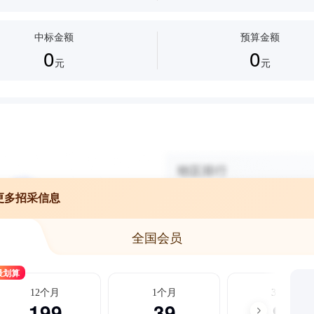
中标金额
预算金额
0
0
元
元
更多招采信息
全国会员
最划算
12个月
1个月
3个月
199
39
99