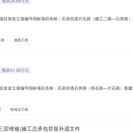
预算24.68万元
项目发改立项编号招标项目名称：石岩街道片石路（建工二路—石奔路）
街道办事处拟备案主管部门：宝安区住房和建设局工程专业类型：设计是
否采用BIM评审方式招标：否预计招标时间：2026-09-07至2026-
工程
道路工程
预算31.38万元
目发改立项编号招标项目名称：石岩街道石奔路（倚石路—片石路）新建
事处拟备案主管部门：宝安区住房和建设局工程专业类型：设计是否跨区
BIM评审方式招标：否预计招标时间：2026-09-07至2026-11-
程
给排水工程
三层维修)施工总承包答疑补遗文件