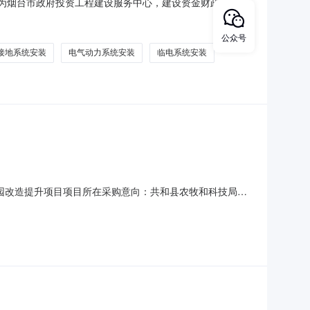
主为烟台市政府投资工程建设服务中心，建设资金财政拨款，
行公开招标。2.项目概况与招标范围莱山新高中建设项目建
40平方米；地下车库1层，建筑面积22900平方米。本次招标
公众号
接地系统安装
电气动力系统安装
临电系统安装
工园改造提升项目项目所在采购意向：共和县农牧和科技局
预算金额：446.310000万元(人民币)采购品目：工
净车间2839.26㎡（包含建筑、结构、装饰、给排水、电气