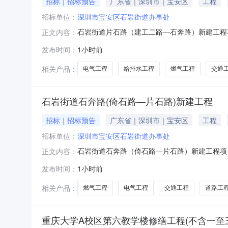
招标｜招标预告
广东省｜深圳市｜宝安区
工程
招标单位：
深圳市宝安区石岩街道办事处
石岩街道片石路（建工二路—石奔路）新建工程
正文内容：
新建工程（设计）招标单位：深圳市宝安区石岩
发布时间：
1小时前
招标估价（万元）：24.68招标方式：公开招标是
路（现状为石叶路），
相关产品：
电气工程
给排水工程
燃气工程
交通
石岩街道石奔路(倚石路—片石路)新建工程
招标｜招标预告
广东省｜深圳市｜宝安区
工程
招标单位：
深圳市宝安区石岩街道办事处
石岩街道石奔路（倚石路—片石路）新建工程项
正文内容：
程（设计）招标单位：深圳市宝安区石岩街道办
发布时间：
1小时前
价（万元）：31.38招标方式：公开招标是否采用
北至规划片石路。本项
相关产品：
燃气工程
电气工程
交通工程
道路工
重庆大学A校区第六教学楼修缮工程(不含一至