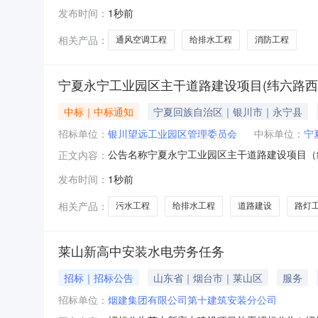
发布时间：
1秒前
相关产品：
通风空调工程
给排水工程
消防工程
宁夏永宁工业园区主干道路建设项目(纬六路西段
中标｜中标通知
宁夏回族自治区｜银川市｜永宁县
招标单位：
银川望远工业园区管理委员会
中标单位：
宁
公告名称宁夏永宁工业园区主干道路建设项目（
正文内容：
内容宁夏欣怡润项目管理有限公司受宁夏永宁工
发布时间：
1秒前
年08月04日完成评标工作，并于2026年08
道路建设项目（纬六路西段
相关产品：
污水工程
给排水工程
道路建设
路灯
莱山新高中安装水电劳务任务
招标｜招标公告
山东省｜烟台市｜莱山区
服务
招标单位：
烟建集团有限公司第十建筑安装分公司