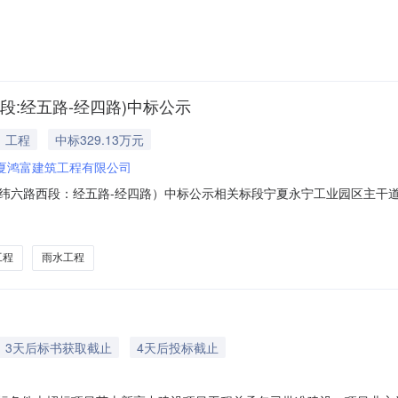
:经五路-经四路)中标公示
工程
中标329.13万元
夏鸿富建筑工程有限公司
纬六路西段：经五路-经四路）中标公示相关标段宁夏永宁工业园区主干道
业园区管理委员会的委托，对宁夏永宁工业园区主干道路建设项目（纬六路
月04日至2026年08月07日发布中标候选人公示，经中标候选人公示无
工程
雨水工程
3天后标书获取截止
4天后投标截止