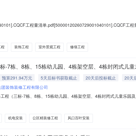
101].CQCF工程量清单.pdf[50000120260729001040101].CQCF工程
工程
装饰工程
室外景观工程
修缮工程
标-7栋、8栋、15栋幼儿园、4栋架空层、4栋封闭式儿
预算291.94万元
5天后标书获取截止
20天后投标截止
20天
集团装饰装修工程有限公司
工程（三标-7栋、8栋、15栋幼儿园、4栋架空层、4栋封闭式儿童乐园
2026-08-0803:53标书发售截止时间:2026-08-1310:0
闭式儿童乐园及东侧临时划线)劳务分包工程招标公告.pdf1劳务招标公告.do
机电安装
公区精装修工程
风口百叶安装