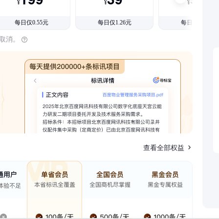
¥
¥
¥
每日仅0.55元
每日仅1.26元
每日仅1.08元
时取消。
查看全部权益