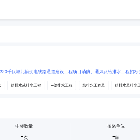
220千伏城北输变电线路通道建设工程项目消防、通风及给排水工程招标
水
给排水或排水工程
─给排水工程
给排水工程及
给排水及排水
中标数量
招采单位
-
-
次
家