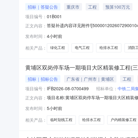
招标｜答疑公告
重庆市
工程
预算100万元
项目编号：
01B001
答疑补遗内容详见附件![50000120260729001040
正文内容：
发布时间：
4小时前
相关产品：
绿化工程
电气工程
给排水工程
消防
黄埔区双岗停车场一期项目大区精装修工程(三
招标｜招标公告
广东省｜广州市｜黄埔区
工程
项目编号：
IFB2026-08-0700499
招标单位：
中铁二局
项目名称:黄埔区双岗停车场一期项目大区精装修
正文内容：
修工程有限公司资兴子兮如斯文化行馆项目部发布时间:
发布时间：
5小时前
标-7栋、8栋、15栋幼儿园、4栋架空层、4栋封
相关产品：
临时划线工程
给排水工程
户内精装修工程