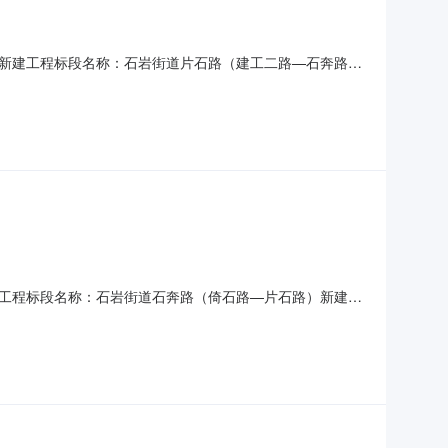
新建工程标段名称：石岩街道片石路（建工二路—石奔路）
否跨区域工程：否招标项目建设地点：广东省深圳市宝安区
11-06预计项目概况：项目位于石岩街道三祝里社区，西起建工二
工程标段名称：石岩街道石奔路（倚石路—片石路）新建工
域工程：否招标项目建设地点：广东省深圳市宝安区招标估
06预计项目概况：项目位于石岩街道三祝里社区，南起现状倚石路，