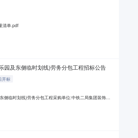
量清单.pdf
童乐园及东侧临时划线)劳务分包工程招标公告
后开标
及东侧临时划线)劳务分包工程采购单位:中铁二局集团装饰装
0点击查看公告内容：黄埔区双岗停车场一期项目大区精装修工程（三
cx