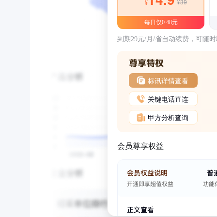
¥39
¥
每日仅0.48元
到期29元/月/省自动续费，可随
标讯详情查看
关键电话直连
甲方分析查询
会员尊享权益