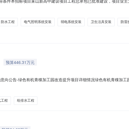
招标条件本招标项目莱山新高中建设项目工程总承包已批准建设，项目业
有限公司第十建筑安装分公司。项目已具备招标条件，现对该项目的施工进
2920平方米；综合楼4层，建筑面积4470平方米；看台1层，建筑面积7
防水工程
电气照明系统安装
弱电系统安装
卫生洁具安装
防雷
预算446.31万元
采购意向公告-绿色有机青稞加工园改造提升项目详细情况绿色有机青稞加
共和县农牧和科技局（本级）采购项目名称：绿色有机青稞加工园改造提升项目
000批主要功能或目标:改造2#厂房青稞膨化麦片、熟化麦片、青稞片生产洁
气工程
给排水工程