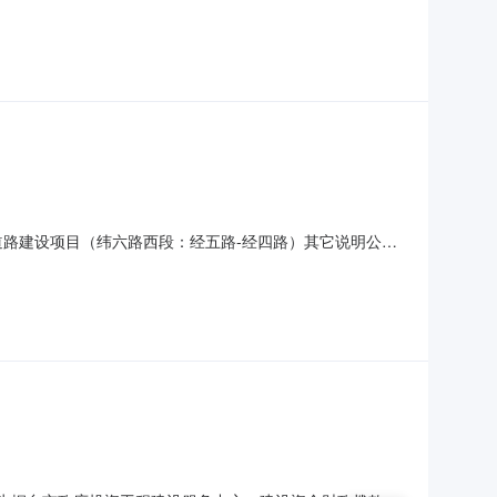
路建设项目（纬六路西段：经五路-经四路）其它说明公告
西段：经五路-经四路）进行公开招标，该项目已于2026
异议，现将中标结果公示如下：项目名称：宁夏永宁工业园区主干